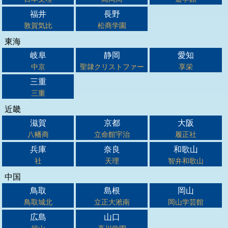
福井
長野
敦賀気比
松商学園
東海
岐阜
静岡
愛知
中京
聖隷クリストファー
享栄
三重
三重
近畿
滋賀
京都
大阪
八幡商
立命館宇治
履正社
兵庫
奈良
和歌山
社
天理
智弁和歌山
中国
鳥取
島根
岡山
鳥取城北
立正大淞南
岡山学芸館
広島
山口