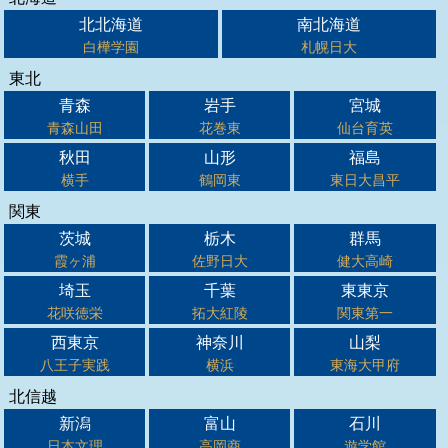
北北海道
南北海道
白樺学園
札幌日大
東北
青森
岩手
宮城
青森山田
花巻東
仙台育英
秋田
山形
福島
横手
鶴岡東
東日大昌平
関東
茨城
栃木
群馬
霞ヶ浦
佐野日大
健大高崎
埼玉
千葉
東東京
花咲徳栄
拓大紅陵
関東第一
西東京
神奈川
山梨
八王子実践
横浜
東海大甲府
北信越
新潟
富山
石川
日本文理
高岡商
遊学館