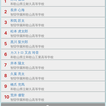
1
和歌山県立耐久高等学校
長井 心海
2
智辯学園和歌山高等学校
和気 匠太
3
智辯学園和歌山高等学校
松本 虎太郎
4
智辯学園和歌山高等学校
黒川 梨大郎
5
智辯学園和歌山高等学校
カストロ 又吉 玲音
6
和歌山県立和歌山工業高等学校
井本 陽太
7
智辯学園和歌山高等学校
久葉 亮太
8
智辯学園和歌山高等学校
橋爪 兜馬
9
和歌山県立耐久高等学校
荒井 優聖
10
智辯学園和歌山高等学校