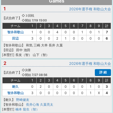
Games
1
2026年選手権 和歌山大会
◇３回戦
【
試合終了
】
◇開始 7/19 15:00
チーム
1
2
3
4
5
6
7
8
9
計
智弁和歌山
1
0
0
4
0
0
1
0
1
7
田辺
3
0
0
2
1
0
0
0
0
6
【智弁和歌山】
和気
三嶋
大串
長井
久葉
【田辺】
田中
池田
[本塁打]
長友（智）
山下（智）
2
2026年選手権 和歌山大会
◇決勝
詳 細
【
試合終了
】
◇開始 7/27 08:56
チーム
1
2
3
4
5
6
7
8
9
計
耐久
0
2
0
0
0
0
0
1
0
3
智弁和歌山
3
0
0
0
0
0
0
1
X
4
【耐久】
野崎健友
【智弁和歌山】
長井心海
久葉亮太
[本塁打]
楠本 龍生（智）