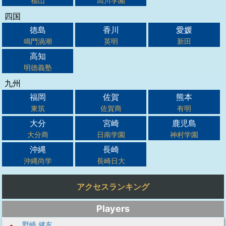
福山
高川学園
四国
徳島
香川
愛媛
鳴門渦潮
英明
新田
高知
明徳義塾
九州
福岡
佐賀
熊本
東筑
佐賀商
有明
大分
宮崎
鹿児島
大分商
日南学園
神村学園
沖縄
長崎
沖縄尚学
長崎日大
アクセスランキング
Players
野崎 健友