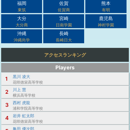
福岡
佐賀
熊本
東筑
佐賀商
有明
大分
宮崎
鹿児島
大分商
日南学園
神村学園
沖縄
長崎
沖縄尚学
長崎日大
アクセスランキング
Players
黒川 凌大
1
花咲徳栄高等学校
川上 慧
2
横浜高等学校
西村 虎龍
3
浦和学院高等学校
岩井 虹太郎
4
花咲徳栄高等学校
亀田 優次郎