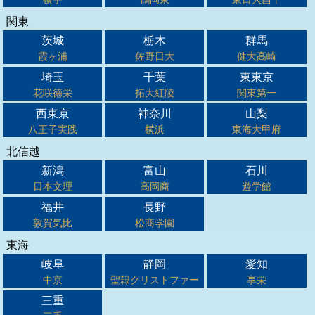
関東
茨城
栃木
群馬
霞ヶ浦
佐野日大
健大高崎
埼玉
千葉
東東京
花咲徳栄
拓大紅陵
関東第一
西東京
神奈川
山梨
八王子実践
横浜
東海大甲府
北信越
新潟
富山
石川
日本文理
高岡商
遊学館
福井
長野
敦賀気比
松商学園
東海
岐阜
静岡
愛知
中京
聖隷クリストファー
享栄
三重