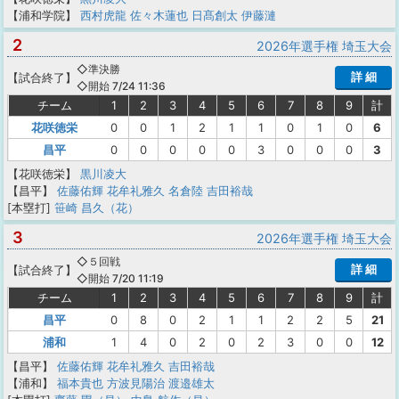
【浦和学院】
西村虎龍
佐々木蓮也
日髙創太
伊藤漣
2
2026年選手権 埼玉大会
◇準決勝
詳 細
【
試合終了
】
◇開始 7/24 11:36
チーム
1
2
3
4
5
6
7
8
9
計
花咲徳栄
0
0
1
2
1
1
0
1
0
6
昌平
0
0
0
0
0
3
0
0
0
3
【花咲徳栄】
黒川凌大
【昌平】
佐藤佑輝
花牟礼雅久
名倉陸
吉田裕哉
[本塁打]
笹崎 昌久（花）
3
2026年選手権 埼玉大会
◇５回戦
詳 細
【
試合終了
】
◇開始 7/20 11:19
チーム
1
2
3
4
5
6
7
8
9
計
昌平
0
8
0
2
1
1
2
2
5
21
浦和
1
4
0
2
0
2
3
0
0
12
【昌平】
佐藤佑輝
花牟礼雅久
吉田裕哉
【浦和】
福本貴也
方波見陽治
渡邉雄太