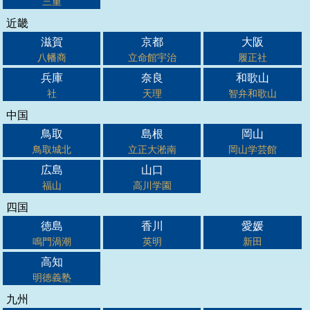
三重
近畿
滋賀
京都
大阪
八幡商
立命館宇治
履正社
兵庫
奈良
和歌山
社
天理
智弁和歌山
中国
鳥取
島根
岡山
鳥取城北
立正大淞南
岡山学芸館
広島
山口
福山
高川学園
四国
徳島
香川
愛媛
鳴門渦潮
英明
新田
高知
明徳義塾
九州