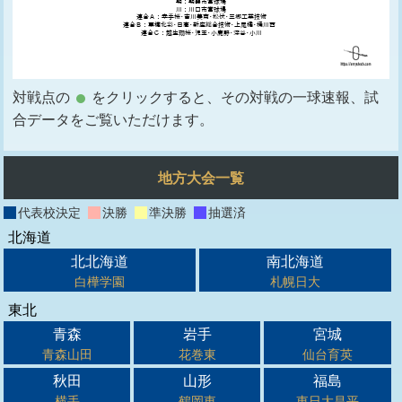
対戦点の
をクリックすると、その対戦の一球速報、試
合データをご覧いただけます。
地方大会一覧
代表校決定
決勝
準決勝
抽選済
北海道
北北海道
南北海道
白樺学園
札幌日大
東北
青森
岩手
宮城
青森山田
花巻東
仙台育英
秋田
山形
福島
横手
鶴岡東
東日大昌平