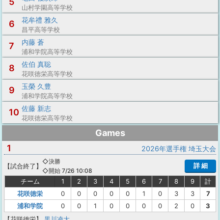
5
山村学園高等学校
花牟禮 雅久
6
昌平高等学校
内藤 蒼
7
浦和学院高等学校
佐伯 真聡
8
花咲徳栄高等学校
玉榮 久豊
9
浦和学院高等学校
佐藤 新志
10
花咲徳栄高等学校
Games
1
2026年選手権 埼玉大会
◇決勝
詳 細
【
試合終了
】
◇開始 7/26 10:08
チーム
1
2
3
4
5
6
7
8
9
計
花咲徳栄
0
0
0
0
0
1
0
3
3
7
浦和学院
0
0
1
0
0
0
0
2
0
3
【花咲徳栄】
黒川凌大