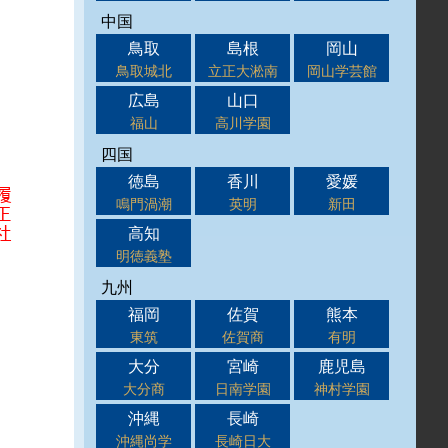
中国
鳥取
島根
岡山
鳥取城北
立正大淞南
岡山学芸館
広島
山口
福山
高川学園
四国
徳島
香川
愛媛
鳴門渦潮
英明
新田
高知
明徳義塾
九州
福岡
佐賀
熊本
東筑
佐賀商
有明
大分
宮崎
鹿児島
大分商
日南学園
神村学園
沖縄
長崎
沖縄尚学
長崎日大