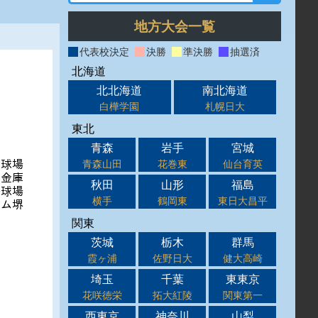
地方大会一覧
代表校決定
決勝
準決勝
抽選済
北海道
北北海道
南北海道
白樺学園
札幌日大
東北
青森
岩手
宮城
青森山田
花巻東
仙台育英
秋田
山形
福島
横手
鶴岡東
東日大昌平
関東
茨城
栃木
群馬
霞ヶ浦
佐野日大
健大高崎
埼玉
千葉
東東京
花咲徳栄
拓大紅陵
関東第一
西東京
神奈川
山梨