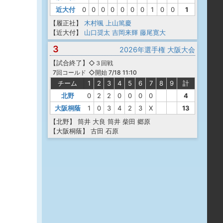
近大付
0
0
0
0
0
0
0
1
0
0
1
【履正社】
木村颯
上山篤慶
【近大付】
山口奨太
吉岡来輝
藤尾寛大
3
2026年選手権 大阪大会
【
試合終了
】
◇３回戦
◇開始 7/18 11:10
7回コールド
チーム
1
2
3
4
5
6
7
8
9
計
北野
0
2
2
0
0
0
0
4
大阪桐蔭
1
0
3
4
2
3
X
13
【北野】
筒井
大良
筒井
柴田
郷原
【大阪桐蔭】
古田
石原