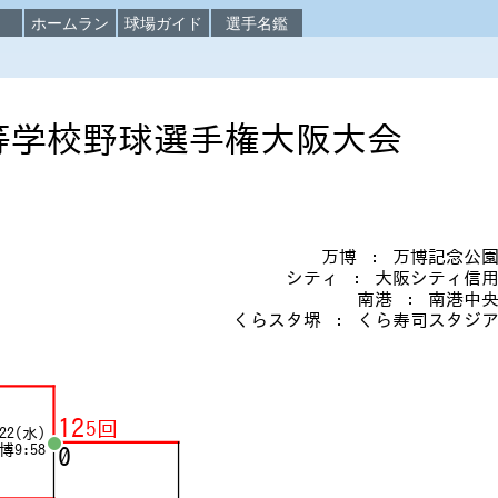
校
ホームラン
球場ガイド
選手名鑑