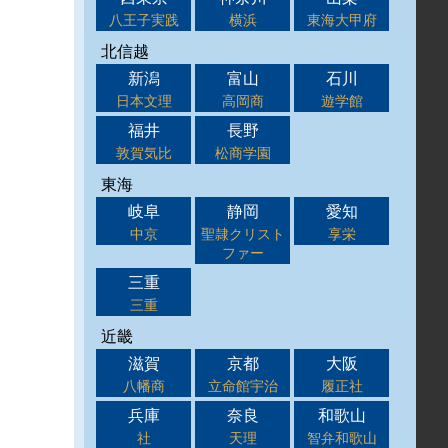
八王子実践
横浜
東海大甲府
北信越
新潟
富山
石川
日本文理
高岡商
遊学館
福井
長野
敦賀気比
松商学園
東海
岐阜
静岡
愛知
中京
聖隷クリスト
享栄
ファー
三重
三重
近畿
滋賀
京都
大阪
八幡商
立命館宇治
履正社
兵庫
奈良
和歌山
社
天理
智弁和歌山