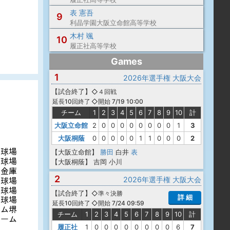
表 憲吾
9
利晶学園大阪立命館高等学校
木村 颯
10
履正社高等学校
Games
1
2026年選手権 大阪大会
【
試合終了
】
◇４回戦
◇開始 7/19 10:00
延長10回終了
チーム
1
2
3
4
5
6
7
8
9
10
計
大阪立命館
2
0
0
0
0
0
0
0
0
1
3
大阪桐蔭
0
0
0
0
0
1
1
0
0
0
2
【大阪立命館】
勝田
白井
表
【大阪桐蔭】
吉岡
小川
2
2026年選手権 大阪大会
【
試合終了
】
◇準々決勝
詳 細
◇開始 7/24 09:59
延長10回終了
チーム
1
2
3
4
5
6
7
8
9
10
計
履正社
1
0
0
0
0
0
0
0
0
6
7