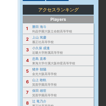
アクセスランキング
Players
勝田 海斗
1
利晶学園大阪立命館高等学校
上山 篤慶
2
履正社高等学校
小久保 成逢
3
近畿大学附属高等学校
忠島 直希
4
東海大学付属大阪仰星高等学校
猪井 朝陽
5
金光大阪高等学校
山上 敢軌
6
箕面学園高等学校
保田 雄世
7
箕面学園高等学校
辻 竜乃介
8
履正社高等学校