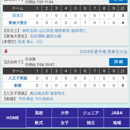
◇開始 7/21 11:34
チーム
1
2
3
4
5
6
7
8
9
計
日大三
0
1
0
0
0
0
0
1
3
5
東海大菅生
0
0
0
2
0
1
0
1
0
4
【日大三】
林旺志郎
山口宗也
横田航弥
福井理仁
【東海大菅生】
吉田潤晴
薗部大輔
[本塁打]
高道 海心（日）
4
2026年選手権 西東京大会
◇決勝
詳 細
【
試合終了
】
◇開始 7/26 10:07
チーム
1
2
3
4
5
6
7
8
9
計
八王子実践
0
0
0
0
0
0
1
0
0
1
創価
0
0
0
0
0
0
0
0
0
0
【八王子実践】
奥山慎太郎
塚原翔太
【創価】
平井勇征
川久保頼太
高校
大学
ジュニア
JABA
HOME
軟式
女子
独立
地域