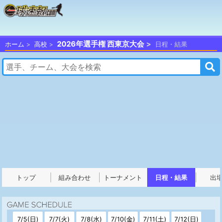
2026年選手権 西東京大会
ホーム
高校
日程・結果
トップ
組み合わせ
トーナメント
日程・結果
出
7/5(日)
7/7(火)
7/8(水)
7/10(金)
7/11(土)
7/12(日)