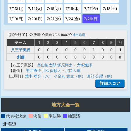
7/13(月)
7/14(火)
7/15(水)
7/16(木)
7/17(金)
7/18(土)
7/19(日)
7/20(月)
7/21(火)
7/24(金)
7/26(日)
【
試合終了
】◇決勝
◇開始 7/26 10:07◇
神宮球場
チーム
1
2
3
4
5
6
7
8
9
計
八王子実践
0
0
0
0
0
0
1
0
0
1
創価
0
0
0
0
0
0
0
0
0
0
【八王子実践】
奥山慎太郎
塚原翔太
-
大塚逸輝
【創価】
平井勇征
川久保頼太
-
浴口大輝
[二塁打]
荒木 孝介（八）
小金丸 貴文（創）
渡部 公耀（創）
詳細スコア
地方大会一覧
代表校決定
決勝
準決勝
抽選済
北海道