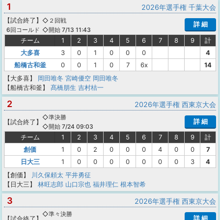
1
2026年選手権 千葉大会
【
試合終了
】
◇２回戦
詳 細
◇開始 7/13 11:43
6回コールド
チーム
1
2
3
4
5
6
7
8
9
計
大多喜
3
0
1
0
0
0
4
船橋古和釜
0
0
1
0
7
6x
14
【大多喜】
岡田唯冬
宮崎優空
岡田唯冬
【船橋古和釜】
髙橋朋生
吉村桔一
2
2026年選手権 西東京大会
◇準決勝
詳 細
【
試合終了
】
◇開始 7/24 09:03
チーム
1
2
3
4
5
6
7
8
9
計
創価
1
0
2
0
0
0
4
0
0
7
日大三
1
0
0
0
0
0
0
0
3
4
【創価】
川久保頼太
平井勇征
【日大三】
林旺志郎
山口宗也
福井理仁
根本智希
3
2026年選手権 西東京大会
◇準々決勝
詳 細
【
試合終了
】