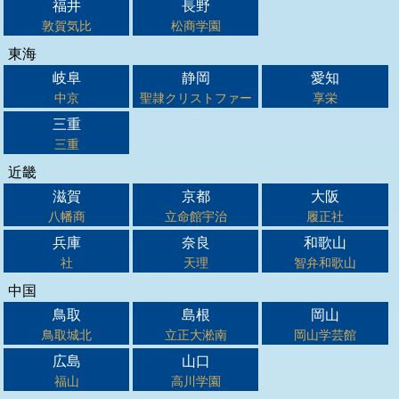
福井
長野
敦賀気比
松商学園
東海
岐阜
静岡
愛知
中京
聖隷クリストファー
享栄
三重
三重
近畿
滋賀
京都
大阪
八幡商
立命館宇治
履正社
兵庫
奈良
和歌山
社
天理
智弁和歌山
中国
鳥取
島根
岡山
鳥取城北
立正大淞南
岡山学芸館
広島
山口
福山
高川学園