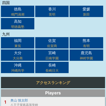
四国
徳島
香川
愛媛
鳴門渦潮
英明
新田
高知
明徳義塾
九州
福岡
佐賀
熊本
東筑
佐賀商
有明
大分
宮崎
鹿児島
大分商
日南学園
神村学園
沖縄
長崎
沖縄尚学
長崎日大
アクセスランキング
Players
奥山 慎太郎
1
八王子実践高等学校