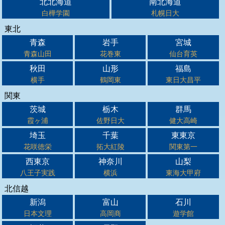
北北海道
南北海道
白樺学園
札幌日大
東北
青森
岩手
宮城
青森山田
花巻東
仙台育英
秋田
山形
福島
横手
鶴岡東
東日大昌平
関東
茨城
栃木
群馬
霞ヶ浦
佐野日大
健大高崎
埼玉
千葉
東東京
花咲徳栄
拓大紅陵
関東第一
西東京
神奈川
山梨
八王子実践
横浜
東海大甲府
北信越
新潟
富山
石川
日本文理
高岡商
遊学館