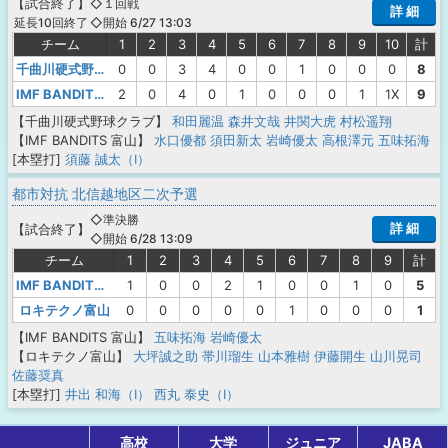
【
試合終了
】
◇１回戦
詳 細
◇開始 6/27 13:03
延長10回終了
チーム
1
2
3
4
5
6
7
8
9
10
計
千曲川硬式野球クラブ
0
0
3
4
0
0
1
0
0
0
8
IMF BANDITS 富山
2
0
4
0
1
0
0
0
1
1X
9
【千曲川硬式野球クラブ】
和田麗温
森井文哉
井関大虎
村松遥翔
【IMF BANDITS 富山】
水口優都
須田新太
岩崎優太
高根澤元
五味拓海
[本塁打]
須藤 誠太（I）
都市対抗 北信越地区二次予選
◇準決勝
詳 細
【
試合終了
】
◇開始 6/28 13:09
チーム
1
2
3
4
5
6
7
8
9
計
IMF BANDITS 富山
1
0
0
2
1
0
0
1
0
5
ロキテクノ富山
0
0
0
0
0
1
0
0
0
1
【IMF BANDITS 富山】
五味拓海
岩崎優太
【ロキテクノ富山】
大坪誠之助
帯川瑠生
山本雅樹
伊藤開生
山川晃司
佐藤奨真
[本塁打]
井出 和海（I）
西丸 泰史（I）
高校
大学
ジュニア
JABA