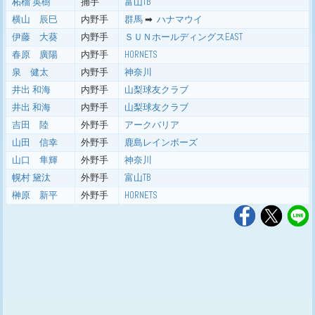
柘榴 英樹
捕手
富山TB
横山 辰巳
内野手
群馬
➡ ︎
ハナマウイ
伊藤 大葵
内野手
ＳＵＮホールディングスEAST
春原 廣陽
内野手
HORNETS
泉 健太
内野手
神奈川
井出 和海
内野手
山梨球友クラブ
井出 和海
内野手
山梨球友クラブ
吉田 陸
外野手
アークバリア
山田 信幸
外野手
鹿島レインボーズ
山口 隼輝
外野手
神奈川
幌村 黛汰
外野手
富山TB
榊原 新平
外野手
HORNETS