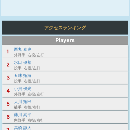
アクセスランキング
Players
西丸 泰史
1
外野手 右投/左打
水口 優都
2
投手 右投/左打
五味 拓海
3
投手 右投/左打
小貝 優光
4
外野手 左投/左打
大川 拓巳
5
捕手 右投/右打
藤川 嵩平
6
内野手 右投/右打
高橋 諒大
7