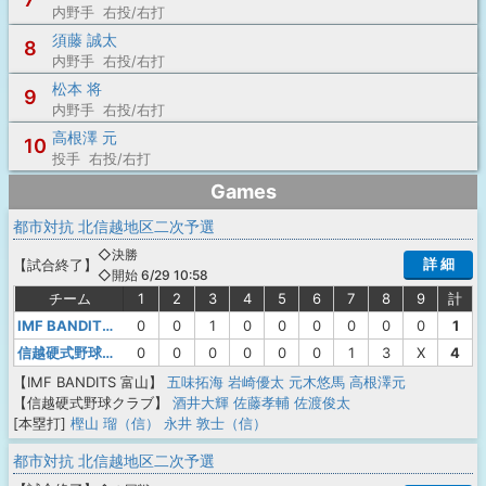
内野手 右投/右打
須藤 誠太
8
内野手 右投/右打
松本 将
9
内野手 右投/右打
高根澤 元
10
投手 右投/右打
Games
都市対抗 北信越地区二次予選
◇決勝
詳 細
【
試合終了
】
◇開始 6/29 10:58
チーム
1
2
3
4
5
6
7
8
9
計
IMF BANDITS 富山
0
0
1
0
0
0
0
0
0
1
信越硬式野球クラブ
0
0
0
0
0
0
1
3
X
4
【IMF BANDITS 富山】
五味拓海
岩崎優太
元木悠馬
高根澤元
【信越硬式野球クラブ】
酒井大輝
佐藤孝輔
佐渡俊太
[本塁打]
樫山 瑠（信）
永井 敦士（信）
都市対抗 北信越地区二次予選