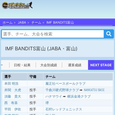
ホーム
JABA
チーム
IMF BANDITS富山
IMF BANDITS富山
(JABA・富山)
ー
日程・結果
大会別成績
通算成績
NEXT STAGE
選手
守備
チーム
本田 明浩
履正社ベースボールクラブ
井関 大虎
投手
千曲川硬式野球クラブ
➡ ︎
NANKATSU BASE
須藤 貴大
投手
ハナマウイ
➡ ︎
横浜金港クラブ
西 有喜
投手
堺
平田 伊吹
投手
石狩レッドフェニックス