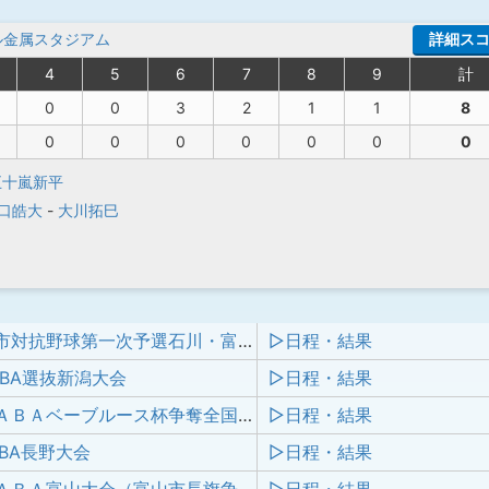
ル金属スタジアム
詳細ス
4
5
6
7
8
9
計
0
0
3
2
1
1
8
0
0
0
0
0
0
0
五十嵐新平
口皓大
-
大川拓巳
第97回都市対抗野球第一次予選石川・富山県大会
▷日程・結果
ABA選抜新潟大会
▷日程・結果
第78回ＪＡＢＡベーブルース杯争奪全国社会人野球大会
▷日程・結果
ABA長野大会
▷日程・結果