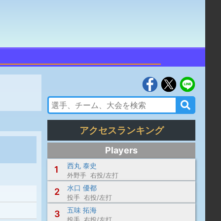
アクセスランキング
Players
西丸 泰史
1
外野手 右投/左打
水口 優都
2
投手 右投/左打
五味 拓海
3
投手 右投/左打