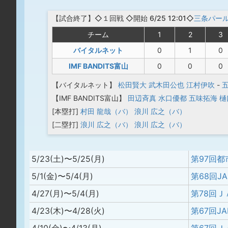
【
試合終了
】◇１回戦
◇開始 6/25 12:01◇
三条パー
チーム
1
2
3
バイタルネット
0
1
0
IMF BANDITS富山
0
0
0
【バイタルネット】
松田賢大
武木田公也
江村伊吹
-
【IMF BANDITS富山】
田辺斉真
水口優都
五味拓海
樋
[本塁打]
村田 龍哉（バ）
浪川 広之（バ）
[二塁打]
浪川 広之（バ）
浪川 広之（バ）
5/23(土)〜5/25(月)
5/1(金)〜5/4(月)
第68回J
4/27(月)〜5/4(月)
4/23(木)〜4/28(火)
第67回J