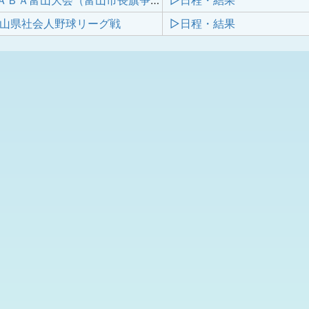
第67回ＪＡＢＡ富山大会（富山市長旗争奪）
▷日程・結果
富山県社会人野球リーグ戦
▷日程・結果