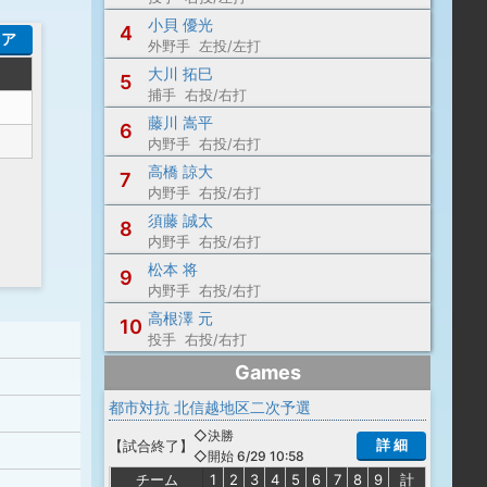
小貝 優光
4
コア
外野手 左投/左打
大川 拓巳
5
捕手 右投/右打
藤川 嵩平
6
内野手 右投/右打
高橋 諒大
7
内野手 右投/右打
須藤 誠太
8
内野手 右投/右打
松本 将
9
内野手 右投/右打
高根澤 元
10
投手 右投/右打
Games
都市対抗 北信越地区二次予選
◇決勝
詳 細
【
試合終了
】
◇開始 6/29 10:58
チーム
1
2
3
4
5
6
7
8
9
計