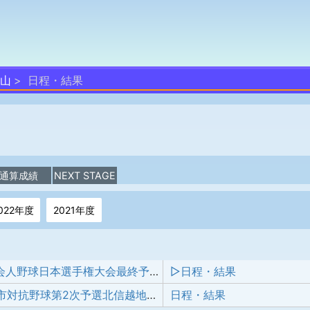
富山
日程・結果
通算成績
NEXT STAGE
022年度
2021年度
第51回社会人野球日本選手権大会最終予選北信越地区大会
▷日程・結果
第97回都市対抗野球第2次予選北信越地区大会
日程・結果