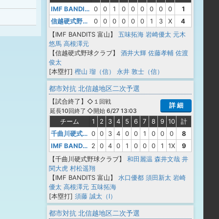
IMF BANDITS 富山
0
0
1
0
0
0
0
0
0
1
信越硬式野球クラブ
0
0
0
0
0
0
1
3
X
4
【IMF BANDITS 富山】
五味拓海
岩崎優太
元木
悠馬
高根澤元
【信越硬式野球クラブ】
酒井大輝
佐藤孝輔
佐渡
俊太
[本塁打]
樫山 瑠（信）
永井 敦士（信）
都市対抗 北信越地区二次予選
【
試合終了
】
◇１回戦
詳 細
◇開始 6/27 13:03
延長10回終了
チーム
1
2
3
4
5
6
7
8
9
10
計
千曲川硬式野球クラブ
0
0
3
4
0
0
1
0
0
0
8
IMF BANDITS 富山
2
0
4
0
1
0
0
0
1
1X
9
【千曲川硬式野球クラブ】
和田麗温
森井文哉
井
関大虎
村松遥翔
【IMF BANDITS 富山】
水口優都
須田新太
岩崎
優太
高根澤元
五味拓海
[本塁打]
須藤 誠太（I）
都市対抗 北信越地区二次予選