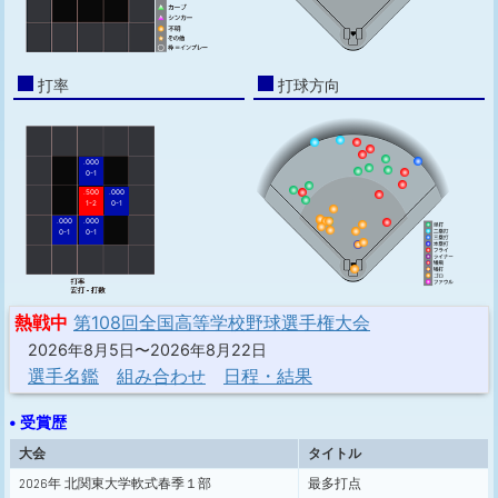
打率
打球方向
.000
0-1
.500
.000
1-2
0-1
.000
.000
0-1
0-1
熱戦中
第108回全国高等学校野球選手権大会
2026年8月5日〜2026年8月22日
選手名鑑
組み合わせ
日程・結果
• 受賞歴
大会
タイトル
2026年 北関東大学軟式春季１部
最多打点