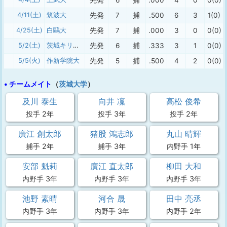
先発
6
捕
.000
4
0
0(0)
4/11(土)
筑波大
先発
7
捕
.500
6
3
1(0)
4/25(土)
白鷗大
先発
7
捕
.000
3
0
0(0)
5/2(土)
茨城キリスト教大
先発
6
捕
.333
3
1
0(0)
5/5(火)
作新学院大
先発
5
捕
.500
4
2
0(0)
• チームメイト
（
茨城大学
）
及川 泰生
向井 凜
高松 俊希
投手 2年
投手 3年
投手 2年
廣江 創太郎
猪股 鴻志郎
丸山 晴輝
捕手 2年
捕手 3年
内野手 1年
安部 魁莉
廣江 直太郎
柳田 大和
内野手 3年
内野手 3年
内野手 3年
池野 素晴
河合 晟
田中 亮丞
内野手 3年
内野手 3年
内野手 2年