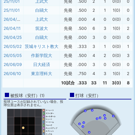
25/11/01
上武大
先発
.500
2
1
0(0)
0
25/11/01
白鷗大
先発
.500
2
1
1(0)
0
26/04/04
上武大
先発
.000
4
0
0(0)
0
26/04/11
筑波大
先発
.500
6
3
1(0)
2
26/04/25
白鷗大
先発
.000
3
0
0(0)
0
26/05/02
茨城キリスト教大
先発
.333
3
1
0(0)
1
26/05/05
作新学院大
先発
.500
4
2
0(0)
3
26/06/09
日大経済
先発
.000
3
0
0(0)
0
26/06/10
東京理科大
先発
.750
4
3
1(0)
2
10試合
.333
33
11
3(0)
8
被投球（安打）(1)
打球（安打）
投球コースが記録されていない場合、投
球位置は表示されません。