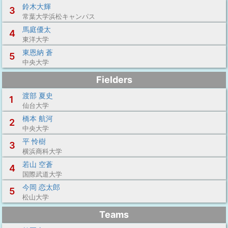
鈴木大輝
3
常葉大学浜松キャンパス
馬庭優太
4
東洋大学
東恩納 蒼
5
中央大学
Fielders
渡部 夏史
1
仙台大学
橋本 航河
2
中央大学
平 怜樹
3
横浜商科大学
若山 空蒼
4
国際武道大学
今岡 恋太郎
5
松山大学
Teams