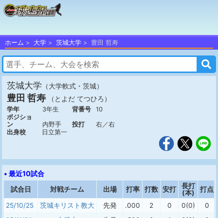
ホーム
大学
茨城大学
豊田 哲寿
茨城大学
（大学軟式・茨城）
豊田 哲寿
（とよだ てつひろ）
学年
3年生
背番号
10
ポジショ
ン
内野手
投打
右／右
出身校
日立第一
• 最近10試合
長打
試合日
対戦チーム
出場
打率
打数
安打
打点
(本)
25/10/25
茨城キリスト教大
先発
.000
2
0
0(0)
0