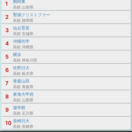
鶴岡東
1
高校 山形県
聖隷クリストファー
2
高校 静岡県
仙台育英
3
高校 宮城県
沖縄尚学
4
高校 沖縄県
横浜
5
高校 神奈川県
佐野日大
6
高校 栃木県
青森山田
7
高校 青森県
東海大甲府
8
高校 山梨県
遊学館
9
高校 石川県
長崎日大
10
高校 長崎県