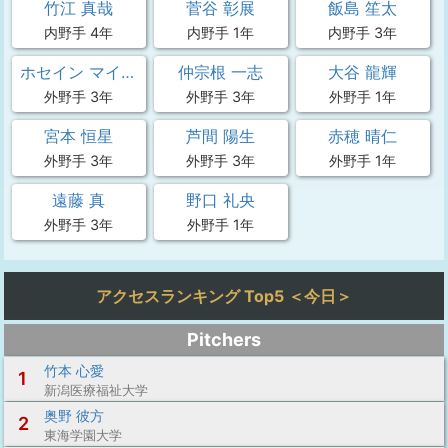
竹江 真哉
菅谷 彰展
飯島 笙太
内野手 4年
内野手 1年
内野手 3年
ホセイン マイムン
仲宗根 一志
大谷 龍輝
外野手 3年
外野手 3年
外野手 1年
宮本 恒星
芦間 陽生
赤穂 晴仁
外野手 3年
外野手 3年
外野手 1年
遠藤 真
野口 礼央
外野手 3年
外野手 1年
アクセスランキング Top5 ＜今日＞
Pitchers
竹本 心愛
1
新潟医療福祉大学
奥野 彼方
2
東海学園大学