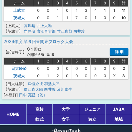
チーム
1
2
3
4
5
6
7
8
9
計
上武大
0
0
1
0
1
3
4
1
1
11
茨城大
0
0
1
1
7
0
1
0
0
10
【上武大】
高嶋晴
井上大雅
【茨城大】
向井凜
廣江直太郎
竹江真哉
向井凜
2026年度 第６回東関東ブロック大会
◇１回戦
詳 細
【
試合終了
】
◇開始 6/9 10:15
チーム
1
2
3
4
5
6
7
8
9
計
日大経済
0
0
0
0
0
0
2
0
0
2
茨城大
0
1
2
0
0
0
0
0
X
3
【日大経済】
岸恒介
丹羽浩太郎
【茨城大】
廣江直太郎
向井凜
及川泰生
[本塁打]
田中 亮丞（茨）
高校
大学
ジュニア
JABA
HOME
軟式
女子
独立
地域