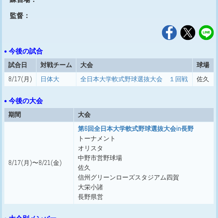
監督：
• 今後の試合
試合日
対戦チーム
大会
球場
8/17(月)
日体大
全日本大学軟式野球選抜大会 １回戦
佐久
• 今後の大会
期間
大会
第6回全日本大学軟式野球選抜大会in長野
トーナメント
オリスタ
中野市営野球場
8/17(月)〜8/21(金)
佐久
信州グリーンローズスタジアム四賀
大栄小諸
長野県営