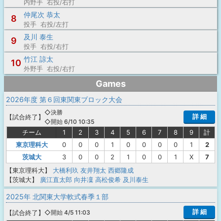
内野手 右投/右打
仲尾次 恭太
8
投手 右投/左打
及川 泰生
9
投手 右投/右打
竹江 諒太
10
外野手 右投/右打
Games
2026年度 第６回東関東ブロック大会
◇決勝
詳 細
【
試合終了
】
◇開始 6/10 10:35
チーム
1
2
3
4
5
6
7
8
9
計
東京理科大
0
0
0
1
0
0
0
0
1
2
茨城大
3
0
0
2
1
0
0
1
X
7
【東京理科大】
大橋利玖
友井翔太
西郷隆成
【茨城大】
廣江直太郎
向井凜
高松俊希
及川泰生
2025年 北関東大学軟式春季１部
詳 細
【
試合終了
】
◇開始 4/5 11:03