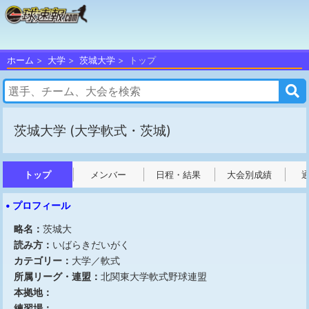
ホーム
大学
茨城大学
トップ
茨城大学
(大学軟式・茨城)
トップ
メンバー
日程・結果
大会別成績
• プロフィール
略名：
茨城大
読み方：
いばらきだいがく
カテゴリー：
大学／軟式
所属リーグ・連盟：
北関東大学軟式野球連盟
本拠地：
練習場：