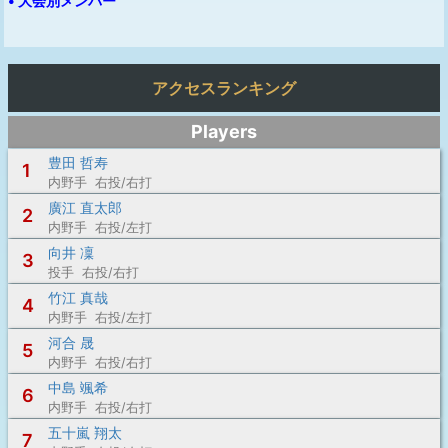
• 大会別メンバー
アクセスランキング
Players
豊田 哲寿
1
内野手 右投/右打
廣江 直太郎
2
内野手 右投/左打
向井 凜
3
投手 右投/右打
竹江 真哉
4
内野手 右投/左打
河合 晟
5
内野手 右投/右打
中島 颯希
6
内野手 右投/右打
五十嵐 翔太
7