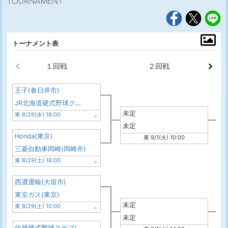
トーナメント表
１回戦
２回戦
王子(春日井市)
JR北海道硬式野球クラブ(札幌市)
未定
東 8/26(水) 18:00
未定
Honda(東京)
東 9/1(火) 10:00
三菱自動車岡崎(岡崎市)
東 8/29(土) 18:00
西濃運輸(大垣市)
東京ガス(東京)
未定
東 8/29(土) 10:00
未定
信越硬式野球クラブ(長野市)