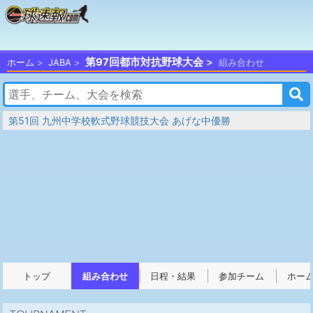
第97回都市対抗野球大会
ホーム
JABA
組み合わせ
第51回 九州中学校軟式野球競技大会 あげな中優勝
トップ
組み合わせ
日程・結果
参加チーム
ホー