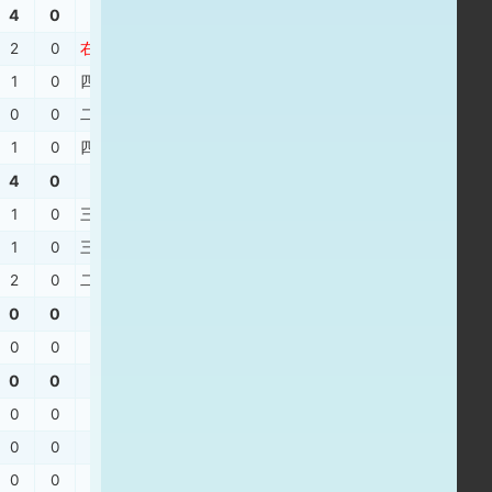
4
0
2
0
右３
、
三ゴ
、
四球
、
三振
1
0
四球
、
遊ゴ
、
四球
、
右安
、
中飛
0
0
二ゴ
、
右３
、
中飛
、
中本
、
敬遠
1
0
四球
、
二安
、
右飛
、
二飛
4
0
1
0
三振
、
投安
、
三振
、
二ゴ
1
0
三振
、
中安
、
四球
2
0
二失
、
中安
、
投ギ
、
右２
0
0
0
0
0
0
0
0
0
0
0
0