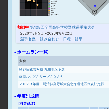
熱戦中
第108回全国高等学校野球選手権大会
2026年8月5日〜2026年8月22日
選手名鑑
組み合わせ
日程・結果
• ホームラン一覧
大会
第97回都市対抗 九州地区予選
薩摩おいどんリーグ２０２６
２０２３年度 明治神宮野球大会北海道地区代表決定戦
• 年度別成績
【打者成績】