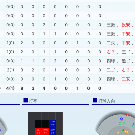
0
0(0)
0
0
0
0
0
0
0
0
0
0(0)
0
0
0
0
0
0
0
0
0(0)
0
0
2
0
0
0
0
0
三振
、
投安
0(0)
0
0
1
1
0
0
0
0
三振
、
中安
2
1(0)
2
0
0
0
0
1
0
0
二失
、
中安
1(0)
2
0
1
1
0
0
0
0
右３
、
三ゴ
0(0)
1
1
0
2
0
0
0
0
四球
、
遊ゴ
2
2(1)
3
2
0
1
0
0
0
0
二ゴ
、
右３
0(0)
0
0
0
1
0
0
0
0
四球
、
二安
9
4(1)
8
3
4
6
0
1
0
0
打率
打球方向
.000
0-2
.667
1.000
.000
2-3
1-1
0-1