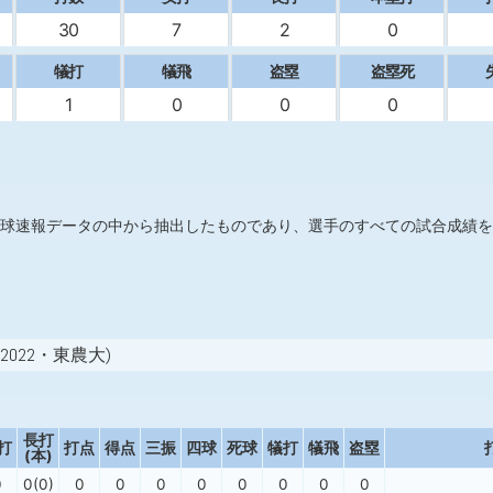
30
7
2
0
犠打
犠飛
盗塁
盗塁死
1
0
0
0
球速報データの中から抽出したものであり、選手のすべての試合成績を
2022・東農大)
長打
打
打点
得点
三振
四球
死球
犠打
犠飛
盗塁
(本)
0
0(0)
0
0
0
0
0
0
0
0