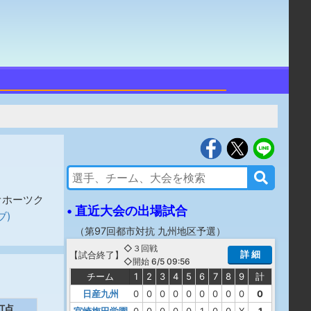
オホーツク
• 直近大会の出場試合
ブ)
（
第97回都市対抗 九州地区予選
）
◇３回戦
詳 細
【
試合終了
】
◇開始 6/5 09:56
チーム
1
2
3
4
5
6
7
8
9
計
日産九州
0
0
0
0
0
0
0
0
0
0
打点