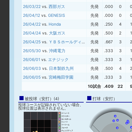
26/03/22
vs.
西部ガス
先発
.000
0
26/04/12
vs.
GENESIS
先発
.000
0
26/04/22
vs.
Honda
先発
.250
4
1
26/04/24
vs.
大阪ガス
先発
.500
2
1
26/04/25
vs.
ＹＢＳホールディングス
先発
.667
3
26/05/30
vs.
沖縄電力
先発
.333
3
1
26/06/01
vs.
エナジック
先発
.333
3
1
26/06/03
vs.
日本製鉄九州
先発
.500
4
26/06/05
vs.
宮崎梅田学園
先発
.333
3
1
10試合
.409
22
被投球（安打）(4)
打球（安打）
投球コースが記録されていない場合、
投球位置は表示されません。