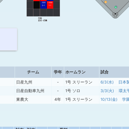
.000
1.000
0-1
1-1
チーム
学年
ホームラン
試合
日産九州
-
1号 スリーラン
6/3(水)
日本
日産自動車九州
-
1号 ソロ
3/3(火)
環太
東農大
4年
1号 スリーラン
10/13(金)
学