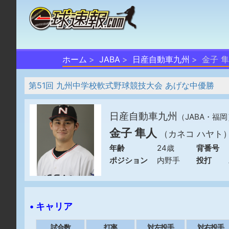
ホーム
JABA
日産自動車九州
金子 
第51回 九州中学校軟式野球競技大会 あげな中優勝
日産自動車九州
（JABA・福岡
金子 隼人
（カネコ ハヤト
年齢
24歳
背番号
ポジション
内野手
投打
• キャリア
試合数
打率
対左投手
対右投手