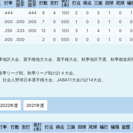
対左
対右
長打
打率
打数
安打
打点
得点
三振
四球
死球
犠
ン
投手
投手
(本)
.444
.444
9
4
1(0)
2
0
3
1
0
1
.000
.000
.000
7
0
0(0)
1
0
3
1
0
0
.250
.333
.000
12
3
1(0)
3
1
4
1
0
0
.000
.000
2
0
0(0)
0
0
0
1
0
0
季地区大会、選手権地方大会、選手権大会、秋季地区予選、秋季都道府
春季リーグ戦、秋季リーグ戦の計４大会。
社会人野球日本選手権大会、JABA11大会の計14大会。
2022年度
2021年度
長打
打率
打数
安打
打点
得点
三振
四球
死球
犠打
犠飛
盗塁
(本)