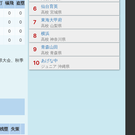
打
犠飛
盗塁
盗塁死
失策
出塁率
長打率
仙台育英
6
高校 宮城県
0
0
0
0
.500
.556
東海大甲府
7
0
0
0
0
.125
.000
高校 山梨県
0
0
0
1
.308
.417
横浜
8
高校 神奈川県
0
0
0
0
.333
.000
青森山田
9
高校 青森県
県大会、秋季
あげな中
10
ジュニア 沖縄県
残塁
失策
打撃結果