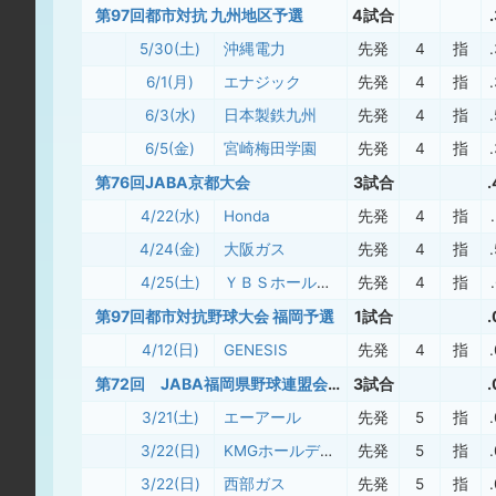
第97回都市対抗 九州地区予選
4試合
5/30(土)
沖縄電力
先発
4
指
6/1(月)
エナジック
先発
4
指
6/3(水)
日本製鉄九州
先発
4
指
6/5(金)
宮崎梅田学園
先発
4
指
第76回JABA京都大会
3試合
4/22(水)
Honda
先発
4
指
4/24(金)
大阪ガス
先発
4
指
4/25(土)
ＹＢＳホールディングス
先発
4
指
第97回都市対抗野球大会 福岡予選
1試合
4/12(日)
GENESIS
先発
4
指
第72回 JABA福岡県野球連盟会長杯
3試合
3/21(土)
エーアール
先発
5
指
3/22(日)
KMGホールディングス
先発
5
指
3/22(日)
西部ガス
先発
5
指