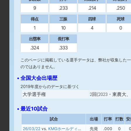
9
.233
.214
.250
得点
三振
四球
死球
1
10
4
0
出塁率
長打率
.324
.333
このページに掲載している選手データは、弊社が収集した一
のではありません。
• 全国大会出場歴
2019年度からのデータに基づく
大学選手権
2回(2023・東農大、
• 最近10試合
試合
出場
打率
打数
安
26/03/22
vs.
KMGホールディングス
先発
.000
0