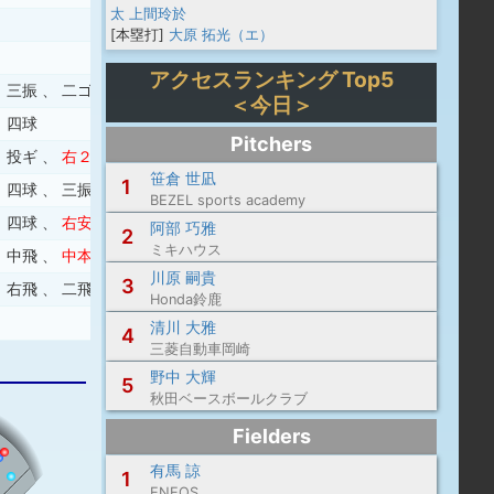
太
上間玲於
[本塁打]
大原 拓光（エ）
アクセスランキング Top5
、
三振
、
二ゴ
＜今日＞
、
四球
Pitchers
、
投ギ
、
右２
笹倉 世凪
1
、
四球
、
三振
BEZEL sports academy
、
四球
、
右安
、
中飛
阿部 巧雅
2
ミキハウス
、
中飛
、
中本
、
敬遠
川原 嗣貴
3
、
右飛
、
二飛
Honda鈴鹿
清川 大雅
4
三菱自動車岡崎
野中 大輝
5
秋田ベースボールクラブ
Fielders
有馬 諒
1
ENEOS