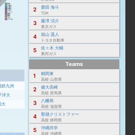
齋田 海斗
2
TDK
藤澤 涼介
3
東京ガス
箱山 遥人
4
トヨタ自動車
佐々木 大輔
5
東邦ガス
Teams
鶴岡東
1
高校 山形県
製鉄九州
健大高崎
2
高校 群馬県
平洋大
八幡商
3
園大
高校 滋賀県
聖隷クリストファー
4
高校 静岡県
沖縄尚学
5
高校 沖縄県