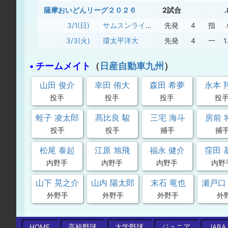
薩摩おいどんリーグ２０２６
2試合
3/1(日)
サムスンライオンズ
先発
4
指
3/3(火)
環太平洋大
先発
4
一
1
• チームメイト
（
日産自動車九州
）
山田 俊介
幸田 侑大
森田 希夢
永本 
投手
投手
投手
投
蛭子 凌太郎
髙比良 駿
三宅 海斗
房前 
投手
投手
捕手
捕
松尾 泰起
江原 旭飛
福永 健介
窪田 
内野手
内野手
内野手
内野
山下 晃之介
山内 陽太郎
末石 竜也
瀬戸口
外野手
外野手
外野手
外
HOME
高校
野球
大学
野球
ジュニア
JABA