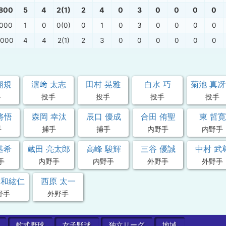
.800
5
4
2(1)
2
4
0
3
0
0
0
0
.000
1
0
0(0)
0
1
0
3
0
0
0
0
.000
4
4
2(1)
2
3
0
0
0
0
0
0
翔規
濵﨑 太志
田村 晃雅
白水 巧
菊池 真
手
投手
投手
投手
投手
将悟
森岡 幸汰
辰口 優成
合田 侑聖
東 哲寛
手
捕手
捕手
内野手
内野手
基希
蔵田 亮太郎
高峰 駿輝
三谷 優誠
中村 武
手
内野手
内野手
外野手
外野手
 和絃仁
西原 太一
野手
外野手
軟式
野球
女子
野球
独立
リーグ
地域