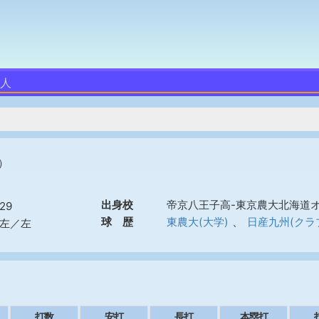
隼人
）
）
出身校
帝京八王子高-東京農大北海道
29
、
球 歴
東農大(大学)
日産九州(クラ
左／左
打数
安打
長打
本塁打