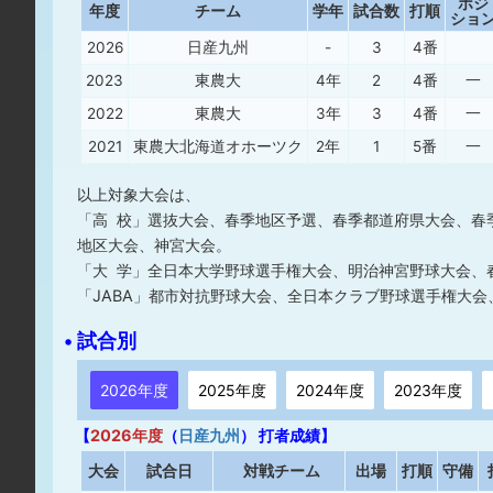
ポジ
年度
チーム
学年
試合数
打順
ショ
2026
日産九州
-
3
4番
2023
東農大
4年
2
4番
一
2022
東農大
3年
3
4番
一
2021
東農大北海道オホーツク
2年
1
5番
一
以上対象大会は、
「高 校」選抜大会、春季地区予選、春季都道府県大会、春
地区大会、神宮大会。
「大 学」全日本大学野球選手権大会、明治神宮野球大会、
「JABA」都市対抗野球大会、全日本クラブ野球選手権大会、
• 試合別
2026年度
2025年度
2024年度
2023年度
【
2026年度
（
日産九州
） 打者成績】
大
会
試合日
対戦チーム
出場
打順
守備