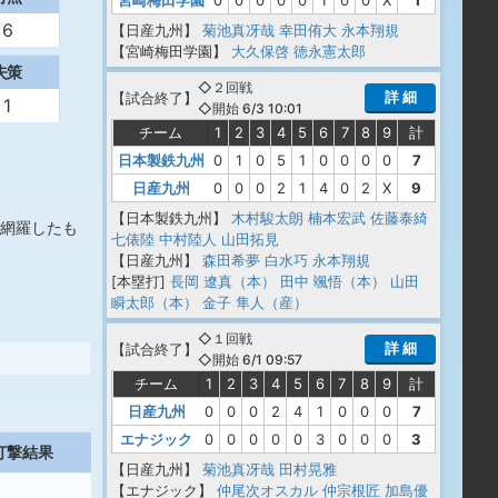
宮崎梅田学園
0
0
0
0
0
1
0
0
X
1
6
【日産九州】
菊池真冴哉
幸田侑大
永本翔規
【宮崎梅田学園】
大久保啓
徳永憲太郎
失策
◇２回戦
詳 細
【
試合終了
】
1
◇開始 6/3 10:01
チーム
1
2
3
4
5
6
7
8
9
計
日本製鉄九州
0
1
0
5
1
0
0
0
0
7
日産九州
0
0
0
2
1
4
0
2
X
9
【日本製鉄九州】
木村駿太朗
楠本宏武
佐藤泰綺
網羅したも
七俵陸
中村陸人
山田拓見
【日産九州】
森田希夢
白水巧
永本翔規
[本塁打]
長岡 遼真（本）
田中 颯悟（本）
山田
瞬太郎（本）
金子 隼人（産）
◇１回戦
詳 細
【
試合終了
】
◇開始 6/1 09:57
チーム
1
2
3
4
5
6
7
8
9
計
日産九州
0
0
0
2
4
1
0
0
0
7
エナジック
0
0
0
0
0
3
0
0
0
3
打撃結果
【日産九州】
菊池真冴哉
田村晃雅
【エナジック】
仲尾次オスカル
仲宗根匠
加島優