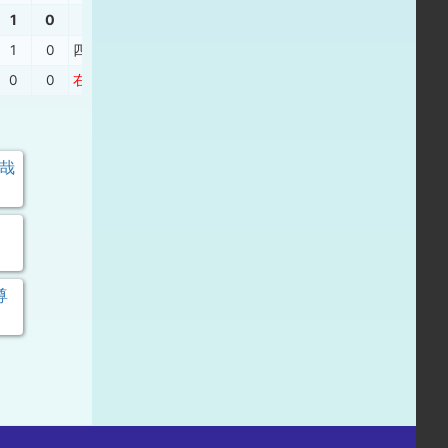
1
0
1
0
四球
、
四球
、
四球
、
二ゴ
0
0
右本
、
中２
、
右安
、
中安
冴哉
尊