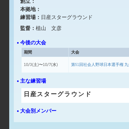
創立：
本拠地：
練習場：
日産スターグラウンド
監督：
植山 文彦
• 今後の大会
期間
大会
10/3(土)〜10/7(水)
第51回社会人野球日本選手権 
• 主な練習場
日産スターグラウンド
• 大会別メンバー