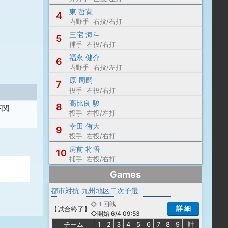
東 哲寛
4
内野手 右投/右打
三宅 海斗
5
捕手 右投/右打
福永 健介
6
内野手 右投/左打
原 周嗣
7
投手 右投/右打
髙比良 駿
8
下関
投手 右投/左打
幸田 侑大
9
投手 右投/右打
房前 将悟
10
捕手 右投/右打
Games
都市対抗 九州地区二次予選
◇１回戦
詳 細
【
試合終了
】
◇開始 6/4 09:53
チーム
1
2
3
4
5
6
7
8
9
計