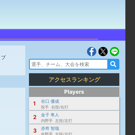
ラブ
アクセスランキング
Players
谷口 優成
1
投手 右投/右打
金子 隼人
2
内野手 左投/左打
赤嵜 智哉
3
外野手 左投/左打