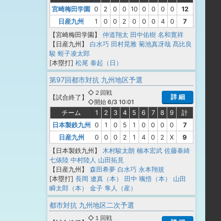
宮崎梅田学園
0
2
0
0
10
0
0
0
0
12
日産九州
1
0
0
2
0
0
0
4
0
7
【宮崎梅田学園】
仲道翔太
田中佑樹
名和寛祥
【日産九州】
白水巧
田村晃雅
菊池真冴哉
髙比良
駿
蛭子凌太郎
[本塁打]
松尾 泰起（日）
第97回都市対抗 九州地区予選
◇２回戦
詳 細
【
試合終了
】
◇開始 6/3 10:01
チーム
1
2
3
4
5
6
7
8
9
計
日本製鉄九州
0
1
0
5
1
0
0
0
0
7
日産九州
0
0
0
2
1
4
0
2
X
9
【日本製鉄九州】
木村駿太朗
楠本宏武
佐藤泰綺
七俵陸
中村陸人
山田拓見
【日産九州】
森田希夢
白水巧
永本翔規
[本塁打]
長岡 遼真（本）
田中 颯悟（本）
山田
瞬太郎（本）
金子 隼人（産）
都市対抗 九州地区二次予選
◇１回戦