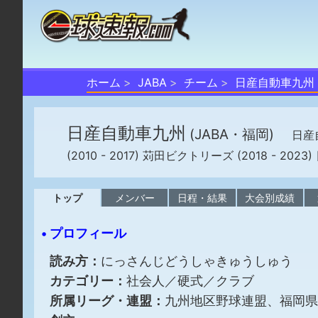
ホーム
JABA
チーム
日産自動車九州
日産自動車九州
(JABA・福岡)
日産
(2010 - 2017) 苅田ビクトリーズ (2018 - 20
トップ
メンバー
日程・結果
大会別成績
• プロフィール
読み方：
にっさんじどうしゃきゅうしゅう
カテゴリー：
社会人／硬式／クラブ
所属リーグ・連盟：
九州地区野球連盟、福岡県