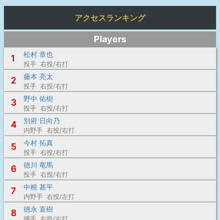
アクセスランキング
Players
松村 章也
1
投手 右投/右打
藤本 亮太
2
投手 右投/右打
野中 佑樹
3
投手 右投/右打
別府 日向乃
4
内野手 右投/右打
今村 拓真
5
投手 右投/右打
徳川 竜馬
6
投手 右投/右打
中根 甚平
7
内野手 右投/左打
徳永 直樹
8
捕手 右投/右打