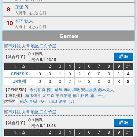
宜保 優
9
内野手 右投/右打
木下 颯太
10
内野手 右投/右打
Games
都市対抗 九州地区二次予選
◇１回戦
詳 細
【
試合終了
】
◇開始 6/4 13:18
チーム
1
2
3
4
5
6
7
8
9
計
GENESIS
0
0
1
0
2
0
0
0
1
4
JR九州
0
3
0
2
0
3
0
0
X
8
【GENESIS】
今村拓真
徳川竜馬
赤司和哉
安里昌浩
藤本亮太
【JR九州】
植木佑斗
足立直
平野皓清
稲山拓峰
浦川一心
[本塁打]
徳永 直樹（G）
山田 遼平（J）
都市対抗 九州地区二次予選
◇１回戦
詳 細
【
試合終了
】
◇開始 6/2 13:18
チーム
1
2
3
4
5
6
7
8
9
計