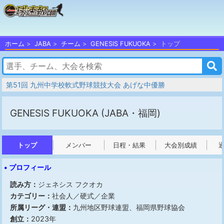
ホーム
JABA
チーム
GENESIS FUKUOKA
トップ
第51回 九州中学校軟式野球競技大会 あげな中優勝
GENESIS FUKUOKA
(JABA・福岡)
トップ
メンバー
日程・結果
大会別成績
• プロフィール
読み方：
ジェネシス フクオカ
カテゴリー：
社会人／硬式／企業
所属リーグ・連盟：
九州地区野球連盟、福岡県野球協会
創立：
2023年