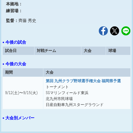
本拠地：
練習場：
監督：
齊藤 秀史
• 今後の試合
試合日
対戦チーム
大会
球場
• 今後の大会
期間
大会
第回 九州クラブ野球選手権大会 福岡県予選
トーナメント
9/12(土)〜9/15(火)
SGマリンフィールド東浜
北九州市民球場
日産自動車九州スターグラウンド
• 大会別メンバー