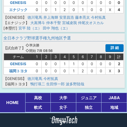
GENESIS
0
0
0
0
0
0
0
0
0
0
エナジック
0
0
1
2
0
1
0
0
X
4
【GENESIS】
徳川竜馬
井上海輝
安里昌浩
藤本亮太
今村拓真
【エナジック】
大嵩博斗
仲本千聖
宮城凌我
仲尾次オスカル
[本塁打]
宮平 陸（エ）
田中 翔也（エ）
全日本クラブ野球選手権九州地区予選
◇準決勝
詳 細
【
試合終了
】
◇開始 7/8 08:56
チーム
1
2
3
4
5
6
7
8
9
計
GENESIS
0
0
0
1
1
0
0
0
0
2
福岡トヨタ
0
0
0
0
1
2
0
0
X
3
【GENESIS】
徳川竜馬
今村拓真
【福岡トヨタ】
鴨打瑛二
生田惇一郎
波多野陸哉
高校
大学
ジュニア
JABA
HOME
軟式
女子
独立
地域