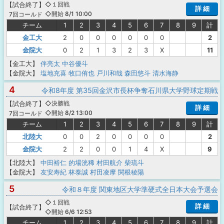
【
試合終了
】
◇１回戦
詳 細
◇開始 8/1 10:00
7回コールド
チーム
1
2
3
4
5
6
7
8
9
計
金工大
2
0
0
0
0
0
0
2
金院大
0
2
1
3
2
3
X
11
【金工大】
伴亮太
中谷優斗
【金院大】
塩地充喜
牧口侑也
戸川和哉
森田悠斗
清水海静
4
令和8年度 第35回金沢市長杯争奪石川県大学野球定期戦
【
試合終了
】
◇決勝戦
詳 細
◇開始 8/2 13:00
7回コールド
チーム
1
2
3
4
5
6
7
8
9
計
北陸大
0
0
2
0
0
0
0
2
金院大
2
2
0
0
1
4
X
9
【北陸大】
中田裕仁
的場洸稀
村田航介
柴琉斗
【金院大】
友安寿紀
林泰誠
村田凌摩
関根稜陽
5
令和８年度 関東地区大学準硬式全日本大会予選会
◇１回戦
詳 細
【
試合終了
】
◇開始 6/6 12:53
チーム
1
2
3
4
5
6
7
8
9
計