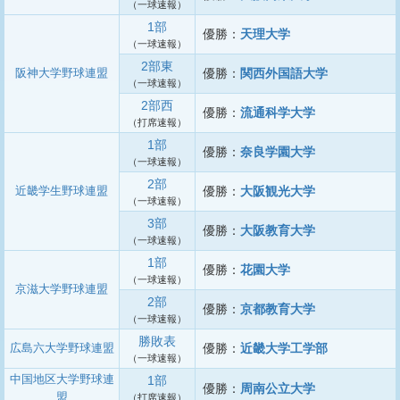
（一球速報）
1部
優勝：
天理大学
（一球速報）
2部東
阪神大学野球連盟
優勝：
関西外国語大学
（一球速報）
2部西
優勝：
流通科学大学
（打席速報）
1部
優勝：
奈良学園大学
（一球速報）
2部
近畿学生野球連盟
優勝：
大阪観光大学
（一球速報）
3部
優勝：
大阪教育大学
（一球速報）
1部
優勝：
花園大学
（一球速報）
京滋大学野球連盟
2部
優勝：
京都教育大学
（一球速報）
勝敗表
広島六大学野球連盟
優勝：
近畿大学工学部
（一球速報）
中国地区大学野球連
1部
優勝：
周南公立大学
盟
（打席速報）