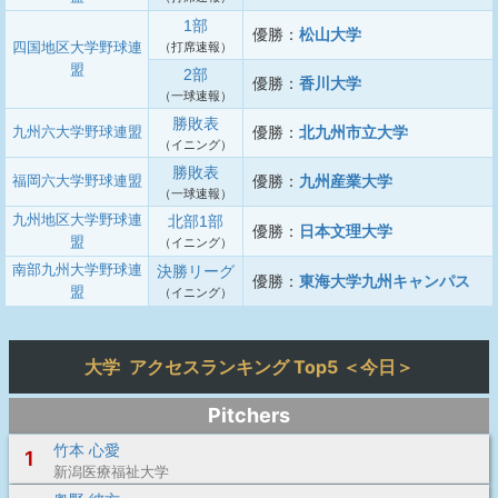
1部
優勝：
松山大学
四国地区大学野球連
（打席速報）
盟
2部
優勝：
香川大学
（一球速報）
勝敗表
九州六大学野球連盟
優勝：
北九州市立大学
（イニング）
勝敗表
福岡六大学野球連盟
優勝：
九州産業大学
（一球速報）
九州地区大学野球連
北部1部
優勝：
日本文理大学
盟
（イニング）
南部九州大学野球連
決勝リーグ
優勝：
東海大学九州キャンパス
盟
（イニング）
大学 アクセスランキング Top5 ＜今日＞
Pitchers
竹本 心愛
1
新潟医療福祉大学