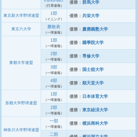
優勝：
群馬大学
（打席速報）
1部
東京新大学野球連盟
優勝：
共栄大学
（イニング）
勝敗表
東京六大学
優勝：
慶應義塾大学
（一球速報）
1部
優勝：
國學院大学
（一球速報）
2部
優勝：
専修大学
（一球速報）
東都大学連盟
3部
優勝：
国士舘大学
（一球速報）
4部
優勝：
順天堂大学
（一球速報）
1部
優勝：
日本体育大学
（一球速報）
首都大学野球連盟
2部
優勝：
東京経済大学
（一球速報）
一部
優勝：
横浜商科大学
（一球速報）
神奈川大学野球連盟
二部
優勝：
横浜国立大学