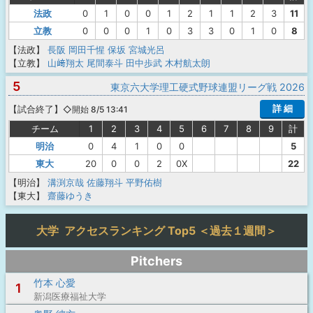
法政
0
1
0
0
1
2
1
1
2
3
11
立教
0
0
0
1
0
3
3
0
1
0
8
【法政】
長阪
岡田千惺
保坂
宮城光呂
【立教】
山﨑翔太
尾間泰斗
田中歩武
木村航太朗
5
東京六大学理工硬式野球連盟リーグ戦 2026
詳 細
【
試合終了
】
◇開始 8/5 13:41
チーム
1
2
3
4
5
6
7
8
9
計
明治
0
4
1
0
0
5
東大
20
0
0
2
0X
22
【明治】
溝渕京哉
佐藤翔斗
平野佑樹
【東大】
齋藤ゆうき
大学 アクセスランキング Top5 ＜過去１週間＞
Pitchers
竹本 心愛
1
新潟医療福祉大学