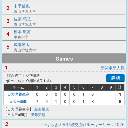
中平稜也
2
青山学院大学
佐藤 慈弘
3
青山学院大学
橋本 航河
4
中央大学
成瀬遼太
5
青山学院大学
Games
1
新関東新人戦
【
試合終了
】
◇準決勝
詳 細
◇開始 8/7 11:14
7回コールド
チーム
1
2
3
4
5
6
7
8
9
計
日大理薬生産
0
0
0
0
0
1
0
1
日大三崎町
7
0
1
0
0
1
X
9
【日大理薬生産】
新海耀大
【日大三崎町】
伊藤美遥
2
いばらき大学野球交流戦ルーキーリーグ2026