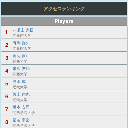
アクセスランキング
Players
八瀬山 大悟
1
立命館大学
有馬 伽久
2
立命館大学
金丸 夢斗
3
関西大学
米沢 友翔
4
関西大学
勝田 成
5
近畿大学
阪上 翔也
6
近畿大学
坂本 安司
7
関西学院大学
福谷 宇楽
8
関西学院大学