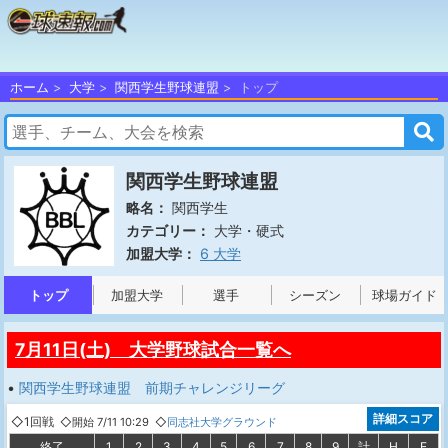
ホーム
大学
関西学生野球連盟
トップ
関西学生野球連盟
関西学生
略名：
大学・硬式
カテゴリー：
6 大学
加盟大学：
トップ
加盟大学
選手
シーズン
球場ガイド
7月11日(土) 大学野球試合一覧へ
•
関西学生野球連盟 前期チャレンジリーグ
詳細スコア
◇1回戦
◇開始 7/11 10:29 ◇
同志社大学グラウンド
終了
1
2
3
4
5
6
7
8
9
計
H
E