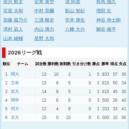
余河 航太
宮本 青空
渚 阿貴
有馬 伽久
宮原 大和
中村 莞爾
影山 智紀
増田 壮
加藤 蔵乃介
三浦 幌史
笠井 康生
神谷 倖士朗
澤村 凪人
内山 璃力
八幡 大介
鯛谷 修平
山本 峻輔
星野 大和
2026リーグ戦
順位
チーム
試合数
勝利数
敗戦数
引き分け数
勝点
勝率
得点
失点
1
13
10
2
1
5
.833
57
30
関大
2
13
8
5
0
3
.615
60
34
立命
2
14
8
5
1
3
.615
45
30
近大
4
12
6
6
0
3
.500
26
40
関学
5
12
4
8
0
1
.333
33
41
同大
6
10
0
10
0
0
.000
10
56
京大