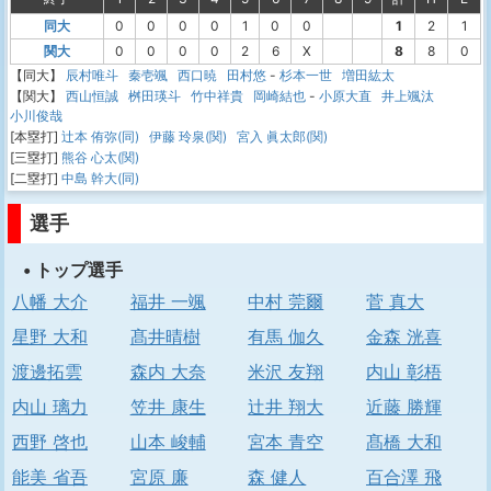
同大
0
0
0
0
1
0
0
1
2
1
関大
0
0
0
0
2
6
X
8
8
0
【同大】
辰村唯斗
秦壱颯
西口暁
田村悠
-
杉本一世
増田紘太
【関大】
西山恒誠
桝田瑛斗
竹中祥貴
岡崎結也
-
小原大直
井上颯汰
小川俊哉
[本塁打]
辻本 侑弥(同)
伊藤 玲泉(関)
宮入 眞太郎(関)
[三塁打]
熊谷 心太(関)
[二塁打]
中島 幹大(同)
選手
• トップ選手
八幡 大介
福井 一颯
中村 莞爾
菅 真大
星野 大和
髙井晴樹
有馬 伽久
金森 洸喜
渡邊拓雲
森内 大奈
米沢 友翔
内山 彰梧
内山 璃力
笠井 康生
辻井 翔大
近藤 勝輝
西野 啓也
山本 峻輔
宮本 青空
髙橋 大和
能美 省吾
宮原 廉
森 健人
百合澤 飛