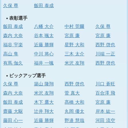
久保 尊
飯田 泰成
• 表彰選手
飯田 泰成
八幡 大介
中村 莞爾
久保 尊
森内 大奈
谷本 颯太
宮原 廉
宮原 廉
福谷 宇楽
近藤 勝輝
星野 大和
西野 啓也
高山 隼
中川 将心
三木 太介
川端 一正
有馬 伽久
福井 一颯
米沢 友翔
西野 啓也
• ピックアップ選手
久保 尊
築山 隆翔
西野 啓也
川口 蒼旺
森内 大奈
米沢 友翔
菅 真大
百合澤 飛
飯田 泰成
木下 鷹大
髙橋 大和
宮原 廉
齋藤 大駆
辻井 翔大
丸岡 優太
岸本 紘一
藤田 心一
近藤 勝輝
野邉 慧哉
河田 流空