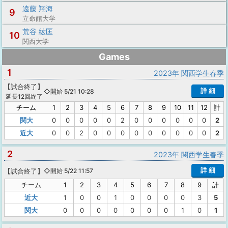
遠藤 翔海
9
立命館大学
荒谷 紘匡
10
関西大学
Games
1
2023年 関西学生春季
【
試合終了
】
詳 細
◇開始 5/21 10:28
延長12回終了
チーム
1
2
3
4
5
6
7
8
9
10
11
12
計
関大
0
0
0
0
0
2
0
0
0
0
0
0
2
近大
0
0
2
0
0
0
0
0
0
0
0
0
2
2
2023年 関西学生春季
詳 細
【
試合終了
】
◇開始 5/22 11:57
チーム
1
2
3
4
5
6
7
8
9
計
近大
1
0
0
1
0
0
0
0
3
5
関大
0
0
0
0
0
0
0
1
0
1