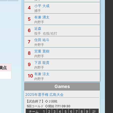
小平 大成
4
捕手
有兼 湧太
5
内野手
近森
6
投手 右投/右打
住田 祐斗
7
外野手
宮重 寛樹
8
内野手
下原 龍貴
9
責点
内野手
有兼 涼太
10
内野手
Games
2025年選手権 広島大会
【
試合終了
】
◇２回戦
◇開始 7/11 09:30
5回コールド
チーム
1
2
3
4
5
6
7
8
9
計