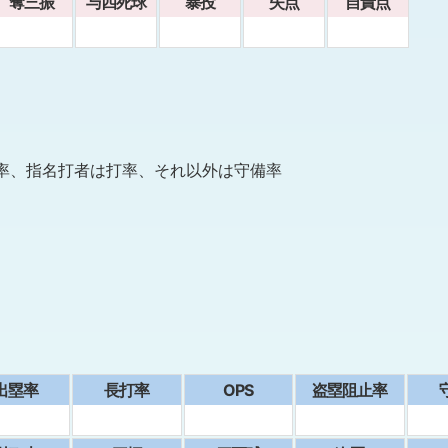
奪三振
与四死球
暴投
失点
自責点
率、指名打者は打率、それ以外は守備率
出塁率
⻑打率
OPS
盗塁阻止率