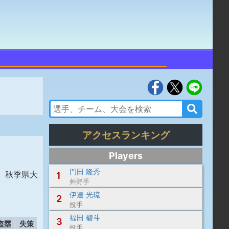
アクセスランキング
Players
門田 隆秀
、秋季県大
1
外野手
伊達 光琉
2
投手
福田 碧斗
3
盗塁
失策
投手