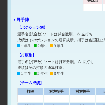
投球回
• 野手陣
【ポジション別】
選手名(試合数)ソートは試合数順。△ 左打ち
成績はそのポジションの通算成績。捕手は盗塁阻止
１年生
２年生
３年生
【打順別】
選手名(打席数) ソートは打席数順。△ 左打ち
成績はその打順の通算打率。
１年生
２年生
３年生
【チーム成績】
打率
対左投手
対右投手