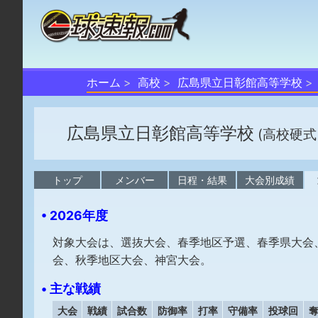
ホーム
高校
広島県立日彰館高等学校
広島県立日彰館高等学校
(高校硬式
トップ
メンバー
日程・結果
大会別成績
• 2026年度
対象大会は、選抜大会、春季地区予選、春季県大会
会、秋季地区大会、神宮大会。
• 主な戦績
大会
戦績
試合数
防御率
打率
守備率
投球回