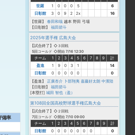
世羅
1
0
0
0
5
6
日彰館
3
0
9
2
2x
16
【世羅】
春田和哉
越本
野田
弓場
【日彰館】
福田碧斗
2025年選手権 広島大会
【
試合終了
】
◇３回戦
◇開始 7/16 12:30
5回コールド
チーム
1
2
3
4
5
6
7
8
9
計
盈進
1
9
0
3
1
14
日彰館
0
0
0
0
0
0
【盈進】
正廣杏介
卜部翔夷
嘉藤好太朗
中濱陸
【日彰館】
福田碧斗
[本塁打]
城田 智也（盈）
第108回全国高校野球選手権広島大会
【
試合終了
】
◇２回戦
◇開始 7/10 09:00
7回コールド
守備率
チーム
1
2
3
4
5
6
7
8
9
計
日彰館
0
0
0
0
0
0
0
0