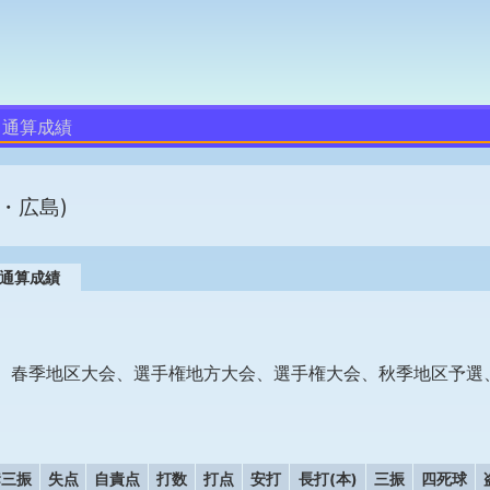
通算成績
・広島)
通算成績
、春季地区大会、選手権地方大会、選手権大会、秋季地区予選
奪三振
失点
自責点
打数
打点
安打
長打(本)
三振
四死球