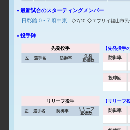
• 最新試合のスターティングメンバー
日彰館 0 - 7 府中東
◇7/10 ◇エブリイ福山市
• 投手陣
先発投手
【先発投手
先発
防御率
左
選手名
防御率
登板数
投球回
リリーフ投手
【リリーフ
リリーフ
防御率
左
選手名
防御率
登板数