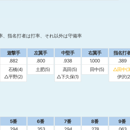
率、指名打者は打率、それ以外は守備率
遊撃手
左翼手
中堅手
右翼手
指名打
.882
.800
.938
1.000
.389
石橋(4)
土肥(5)
高田(5)
田中(5)
△田中(3
△平野(2)
△下久保(1)
伊沢(2
5番
6番
7番
8番
9番
.294
.353
.294
.278
.063