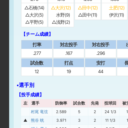
△石橋(14)
△大沢(12)
△田中(12)
土肥(12)
△大沢(5)
水野(9)
△田中(11)
伊沢(11)
△平野(5)
△浅野(2)
【チーム成績】
打率
対左投手
対右投手
.277
.167
.296
試合数
打点
安打
⻑
12
19
44
•選手別
【投手成績】
左
選手
防御率
試合数
先発
投球回
被
村尾 竜弦
2.589
5
2
24 1/3
▲
熊谷 晄
3.971
3
2
11 1/3