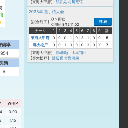
【東海大甲府】
熊谷晃
村尾竜弦
)
2023年 選手権大会
)
◇２回戦
詳 細
)
【
試合終了
】
◇開始 8/12 11:02
チーム
1
2
3
4
5
6
7
8
9
計
東海大甲府
0
0
0
1
0
3
1
0
0
5
守備率
専大松戸
0
0
1
3
0
0
3
0
X
7
【東海大甲府】
長崎義仁
山本翔斗
.954
【専大松戸】
渡辺翼
青野流果
失策
9
P
WHIP
34
0.90
8
1.15