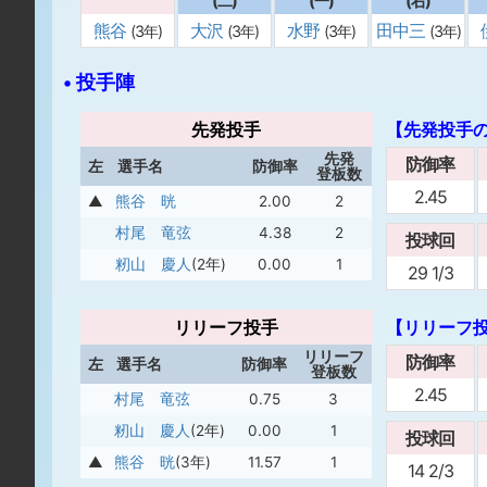
(二)
(一)
(右)
熊谷
大沢
水野
田中三
(3年)
(3年)
(3年)
(3年)
• 投手陣
先発投手
【先発投手
先発
防御率
左
選手名
防御率
登板数
2.45
▲
熊谷 晄
2.00
2
村尾 竜弦
4.38
2
投球回
籾山 慶人
(2年)
0.00
1
29 1/3
リリーフ投手
【リリーフ
リリーフ
防御率
左
選手名
防御率
登板数
2.45
村尾 竜弦
0.75
3
籾山 慶人
(2年)
0.00
1
投球回
▲
熊谷 晄
(3年)
11.57
1
14 2/3