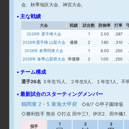
会、秋季地区大会、神宮大会。
• 主な戦績
大会
戦績
試合数
防御率
打率
2026年 選手権大会
1
2.00
.387
2026年選手権 山梨大会
優勝
2
1.80
.310
2026年 春季関東大会
1
9.00
.250
2026年 春季山梨県大会
準優勝
2
1.00
.250
• チーム構成
選手26名
３年生15人、２年生9人、１年生1人、不明
• 最新試合のスターティングメンバー
鶴岡東 2 - 5 東海大甲府
◇8/7 ◇甲子園球場
◇勝利投手 熊谷 ◇打点 田中三1、伊沢2、田中楓1
1
2
3
投手