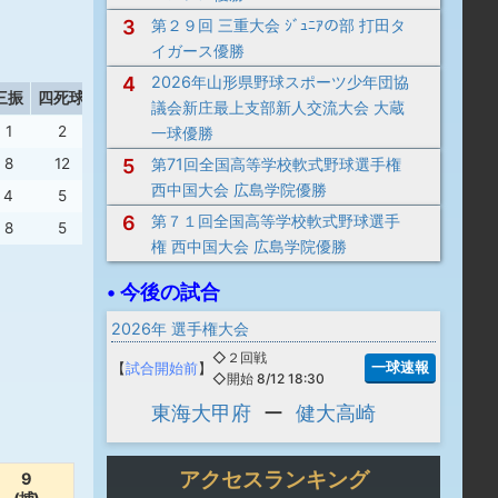
3
第２９回 三重大会 ｼﾞｭﾆｱの部 打田タ
イガース優勝
4
2026年山形県野球スポーツ少年団協
三振
四死球
盗塁
失策
議会新庄最上支部新人交流大会 大蔵
1
2
0
1
一球優勝
5
第71回全国高等学校軟式野球選手権
8
12
3
3
西中国大会 広島学院優勝
4
5
0
5
6
第７１回全国高等学校軟式野球選手
8
5
0
1
権 西中国大会 広島学院優勝
• 今後の試合
2026年 選手権大会
◇２回戦
一球速報
【
試合開始前
】
◇開始 8/12 18:30
東海大甲府
ー
健大高崎
アクセスランキング
9