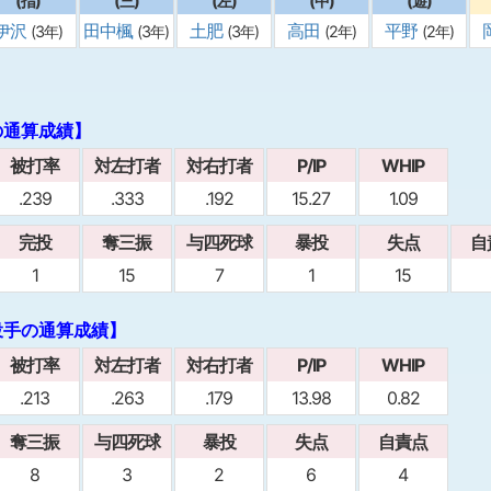
(指)
(三)
(左)
(中)
(遊)
伊沢
田中楓
土肥
高田
平野
(3年)
(3年)
(3年)
(2年)
(2年)
の通算成績】
被打率
対左打者
対右打者
P/IP
WHIP
.239
.333
.192
15.27
1.09
完投
奪三振
与四死球
暴投
失点
自
1
15
7
1
15
投手の通算成績】
被打率
対左打者
対右打者
P/IP
WHIP
.213
.263
.179
13.98
0.82
奪三振
与四死球
暴投
失点
自責点
8
3
2
6
4