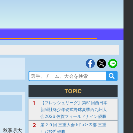
TOPIC
1
【フレッシュリーグ】第51回西日本
新聞社杯少年硬式野球夏季西九州大
会2026 佐賀フィールドナイン優勝
2
第２９回 三重大会 ﾚｷﾞｭﾗｰの部 三重
、秋季県大
ｾﾞｯﾂﾔﾝｸﾞ優勝