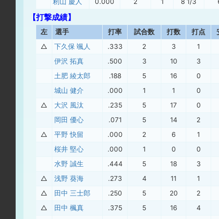
籾山 慶人
0.000
2
1
8 1/3
【打撃成績】
左
選手
打率
試合数
打数
打点
△
下久保 颯人
.333
2
3
1
伊沢 拓真
.500
3
10
3
土肥 綾太郎
.188
5
16
0
城山 健介
.000
1
1
0
△
大沢 風汰
.235
5
17
0
岡田 優心
.071
5
14
2
△
平野 快留
.000
2
6
1
桜井 堅心
.000
1
0
0
水野 誠生
.444
5
18
3
△
浅野 葵海
.273
4
11
1
△
田中 三士郎
.250
5
20
2
△
田中 楓真
.375
5
16
4