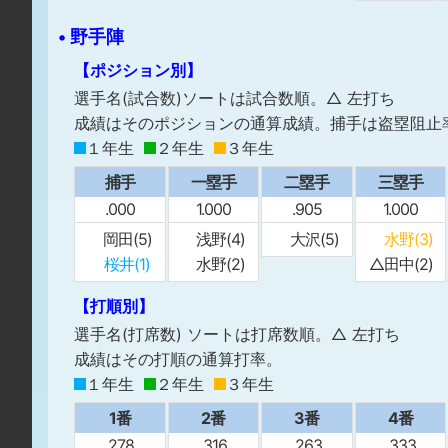
• 野手陣
【ポジション別】
選手名(試合数)ソートは試合数順。△ 左打ち
成績はそのポジションの通算成績。捕手は盗塁阻止
１年生
２年生
３年生
捕手
一塁手
二塁手
三塁手
.000
1.000
.905
1.000
岡田(5)
浅野(4)
大沢(5)
水野(3)
桜井(1)
水野(2)
△田中(2)
【打順別】
選手名(打席数) ソートは打席数順。△ 左打ち
成績はその打順の通算打率。
１年生
２年生
３年生
1番
2番
3番
4番
.278
.316
.263
.333