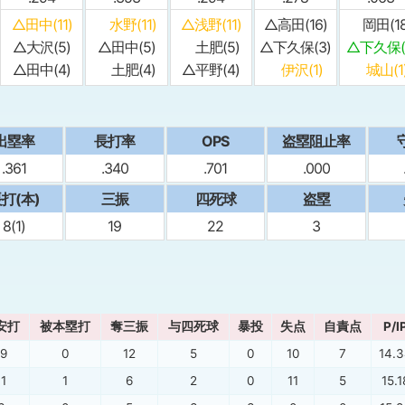
△田中(11)
水野(11)
△浅野(11)
△高田(16)
岡田(18
△大沢(5)
△田中(5)
土肥(5)
△下久保(3)
△下久保(1
△田中(4)
土肥(4)
△平野(4)
伊沢(1)
城山(1
出塁率
⻑打率
OPS
盗塁阻止率
.361
.340
.701
.000
打(本)
三振
四死球
盗塁
8(1)
19
22
3
安打
被本塁打
奪三振
与四死球
暴投
失点
自責点
P/I
19
0
12
5
0
10
7
14.
11
1
6
2
0
11
5
15.1