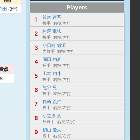
(捕)
Players
岡田
(3年)
鈴木 蓮吾
1
投手 右投/右打
村尾 竜弦
2
投手 右投/左打
小日向 魁源
3
内野手 右投/右打
岡田 翔豪
4
捕手 右投/右打
責点
山本 翔斗
5
8
投手 右投/右打
熊谷 晃
6
投手 左投/左打
長崎 義仁
7
投手 右投/左打
小笠原 蛍
8
外野手 右投/左打
籾山 慶人
9
投手 右投/右打