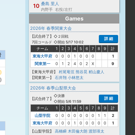
桑島 里人
10
内野手 右投/左打
Games
2026年 春季関東大会
【
試合終了
】
◇２回戦
詳 細
◇開始 5/17 10:02
7回コールド
チーム
1
2
3
4
5
6
7
8
9
計
者
東海大甲府
0
0
0
1
0
0
0
1
関東第一
0
1
2
4
0
2
X
9
)
【東海大甲府】
村尾竜弦
熊谷晃
籾山慶人
【関東第一】
石井翔
小林悠太
)
2026年 春季山梨県大会
◇決勝
詳 細
【
試合終了
】
◇開始 5/6 11:59
チーム
1
2
3
4
5
6
7
8
9
計
山梨学院
0
0
0
0
0
0
0
1
1
2
東海大甲府
0
0
0
1
0
0
0
0
0
1
【山梨学院】
高橋瞬
木田倫大朗
渡部瑛太