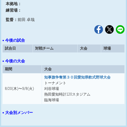
本拠地：
練習場：
監督：
前田 卓哉
• 今後の試合
試合日
対戦チーム
大会
球場
• 今後の大会
期間
大会
知事旗争奪第３０回愛知県軟式野球大会
トーナメント
8/20(木)〜9/8(火)
刈谷球場
熱田愛知時計120スタジアム
臨海球場
• 大会別メンバー