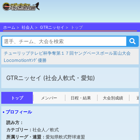
ホーム
社会人
GTRニッセイ
トップ
チューリップテレビ杯争奪第１７回ヤングベースボール富山大会
Locomotionﾔﾝｸﾞ優勝
GTRニッセイ
(社会人軟式・愛知)
トップ
メンバー
日程・結果
大会別成績
• プロフィール
読み方：
カテゴリー：
社会人／軟式
所属リーグ・連盟：
愛知県軟式野球連盟