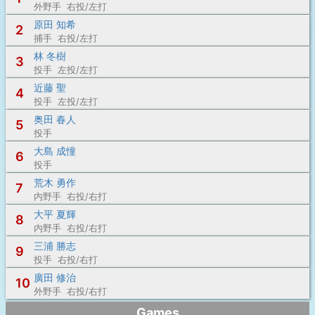
外野手 右投/左打
原田 知希
2
捕手 右投/左打
林 冬樹
3
投手 左投/左打
近藤 聖
4
投手 左投/左打
奥田 春人
5
投手
大島 成憧
6
投手
荒木 勇作
7
内野手 右投/右打
大平 夏輝
8
内野手 右投/右打
三浦 勝志
9
投手 右投/右打
廣田 修治
10
外野手 右投/右打
Games