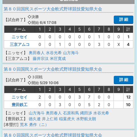
第８０回国民スポーツ大会軟式野球競技愛知県大会
◇決勝
詳 細
【
試合終了
】
◇開始 6/4 17:08
チーム
1
2
3
4
5
6
7
8
9
計
ニッセイ
0
0
0
0
0
0
1
0
0
1
三京アムコ
0
0
1
0
0
0
3
0
X
4
【ニッセイ】
奥田春人
水谷光希
山方海斗
【三京アムコ】
藤井宗汰
米圧寛成
第８０回国民スポーツ大会軟式野球競技愛知県大会
◇３回戦
詳 細
【
試合終了
】
◇開始 5/29 10:06
チーム
1
2
3
4
5
6
7
8
9
計
ニッセイ
2
0
0
0
3
7
0
0
12
豊田鉄工
0
0
3
0
0
5
2
0
10
【ニッセイ】
山方海斗
奥田春人
石原和馬
縄田渉
水谷光希
【豊田鉄工】
徳久遼
井上仁裕
稲葉虎大
水野航太朗
[本塁打]
荒木 勇作（ニ）
第８０回国民スポーツ大会軟式野球競技愛知県大会