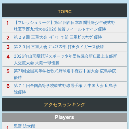
TOPIC
1
【フレッシュリーグ】第51回西日本新聞社杯少年硬式野
球夏季西九州大会2026 佐賀フィールドナイン優勝
2
第２９回 三重大会 ﾚｷﾞｭﾗｰの部 三重ｾﾞｯﾂﾔﾝｸﾞ優勝
3
第２９回 三重大会 ｼﾞｭﾆｱの部 打田タイガース優勝
4
2026年山形県野球スポーツ少年団協議会新庄最上支部新
人交流大会 大蔵一球優勝
5
第71回全国高等学校軟式野球選手権西中国大会 広島学院
優勝
6
第７１回全国高等学校軟式野球選手権 西中国大会 広島学
院優勝
アクセスランキング
Players
黒野 諒太郎
1