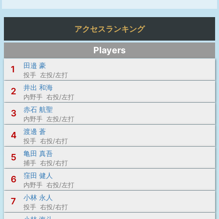
アクセスランキング
Players
田邉 豪
1
投手 左投/左打
井出 和海
2
内野手 右投/左打
赤石 航聖
3
内野手 左投/左打
渡邊 蒼
4
投手 右投/右打
亀田 真吾
5
捕手 右投/右打
窪田 健人
6
内野手 右投/左打
小林 永人
7
投手 右投/右打