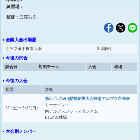
練習場：
監督：
三森功次
• 全国大会出場歴
クラブ選手権本大会
出場6回
• 今後の試合
試合日
対戦チーム
大会
球場
• 今後の大会
期間
大会
第53回JABA山梨県春季大会兼南アルプス市長杯
トーナメント
8/1(土)〜8/16(日)
南アルプスジットスタジアム
山日YBS球場
• 大会別メンバー