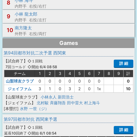
小林 海斗
8
内野手 右投/右打
小林 龍太郎
9
内野手 右投/左打
南方隆太
10
外野手 右投/両打
Games
第94回都市対抗二次予選 西関東
【
試合終了
】
◇１回戦
詳 細
◇開始 6/4 08:58
7回コールド
チーム
1
2
3
4
5
6
7
8
9
計
山梨球友クラブ
0
0
0
0
0
0
0
0
ジェイファム
3
1
0
3
2
0
1x
10
【山梨球友クラブ】
小林永人
新田浩士
【ジェイファム】
北村駿
斉藤翔吾
田中雷大
村上海斗
[本塁打]
水野 一世（ジ）
第97回都市対抗 西関東予選
【
試合終了
】
◇１回戦
詳 細
◇開始 6/1 08:54
延長10回終了