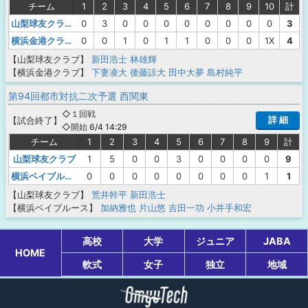
チーム
1
2
3
4
5
6
7
8
9
10
計
山梨球友クラブ
0
3
0
0
0
0
0
0
0
0
3
横浜金港クラブ
0
0
1
0
1
1
0
0
0
1X
4
【山梨球友クラブ】
新田浩士
林雄輝
【横浜金港クラブ】
下妻凌大
後藤諒大
田中大夢
島村純平
第94回都市対抗二次予選 西関東
◇１回戦
詳 細
【
試合終了
】
◇開始 6/4 14:29
チーム
1
2
3
4
5
6
7
8
9
計
山梨球友クラブ
1
5
0
0
3
0
0
0
0
9
横浜ベイブルース
0
0
0
0
0
0
0
0
1
1
【山梨球友クラブ】
荒井幹平
新田浩士
【横浜ベイブルース】
加納雅也
片山悠
吉田一功
小井手和宏
高校
大学
ジュニア
JABA
HOME
軟式
女子
独立
地域