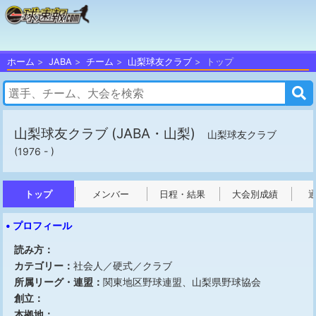
ホーム
JABA
チーム
山梨球友クラブ
トップ
山梨球友クラブ
(JABA・山梨)
山梨球友クラブ
(1976 - )
トップ
メンバー
日程・結果
大会別成績
• プロフィール
読み方：
カテゴリー：
社会人／硬式／クラブ
所属リーグ・連盟：
関東地区野球連盟、山梨県野球協会
創立：
本拠地：