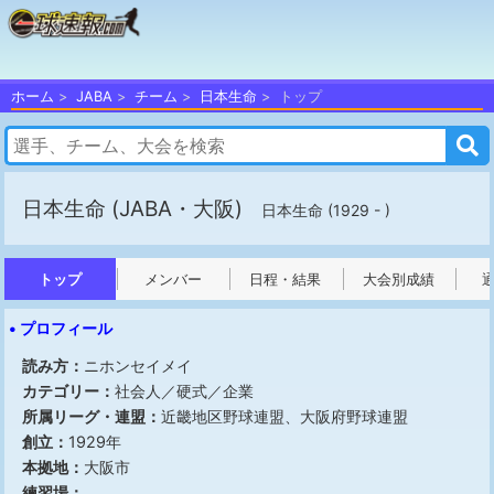
ホーム
JABA
チーム
日本生命
トップ
日本生命
(JABA・大阪)
日本生命 (1929 - )
トップ
メンバー
日程・結果
大会別成績
• プロフィール
読み方：
ニホンセイメイ
カテゴリー：
社会人／硬式／企業
所属リーグ・連盟：
近畿地区野球連盟、大阪府野球連盟
創立：
1929年
本拠地：
大阪市
練習場：