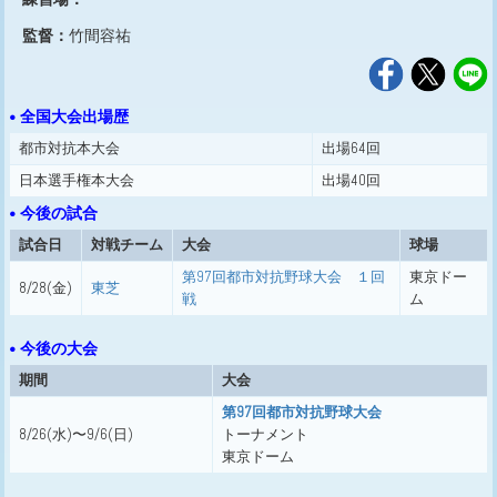
監督：
竹間容祐
• 全国大会出場歴
都市対抗本大会
出場64回
日本選手権本大会
出場40回
• 今後の試合
試合日
対戦チーム
大会
球場
第97回都市対抗野球大会 １回
東京ドー
8/28(金)
東芝
戦
ム
• 今後の大会
期間
大会
第97回都市対抗野球大会
8/26(水)〜9/6(日)
トーナメント
東京ドーム