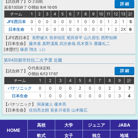
【
試合終了
】
◇２回戦
詳 細
◇開始 9/4 10:05
延長13回終了
チーム
1
2
3
4
5
6
7
8
9
10
11
12
13
計
JFE西日本
0
0
0
0
0
0
1
0
0
0
1
2
1
5
日本生命
1
0
0
0
0
0
0
0
0
0
1
2
2X
6
【JFE西日本】
長野健大
筒井恒匡
尾田恭平
山久碧生
西野知輝
【日本生命】
藤井基
真野凜風
武次春哉
髙木寛斗
齋藤礼二
[本塁打]
篠原 翔太（J）
第94回都市対抗二次予選 近畿
◇代表決定戦
詳 細
【
試合終了
】
◇開始 6/12 17:57
チーム
1
2
3
4
5
6
7
8
9
計
パナソニック
0
0
0
0
2
0
0
2
3
7
日本生命
1
0
0
0
0
0
0
0
3
4
【パナソニック】
與座健人
榎本亮
【日本生命】
佐伯亮太朗
喜多川省吾
山本隆広
高校
大学
ジュニア
JABA
HOME
軟式
女子
独立
地域