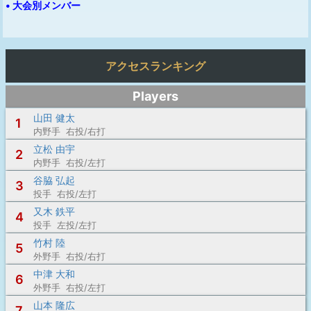
• 大会別メンバー
アクセスランキング
Players
山田 健太
1
内野手 右投/右打
立松 由宇
2
内野手 右投/左打
谷脇 弘起
3
投手 右投/左打
又木 鉄平
4
投手 左投/左打
竹村 陸
5
外野手 右投/右打
中津 大和
6
外野手 右投/左打
山本 隆広
7