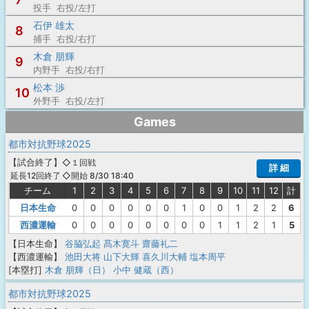
投手 右投/左打
石伊 雄太
8
捕手 右投/右打
木倉 朋輝
9
内野手 右投/右打
松本 渉
10
外野手 右投/左打
Games
都市対抗野球2025
【
試合終了
】
◇１回戦
詳 細
◇開始 8/30 18:40
延長12回終了
チーム
1
2
3
4
5
6
7
8
9
10
11
12
計
日本生命
0
0
0
0
0
0
1
0
0
1
2
2
6
西濃運輸
0
0
0
0
0
0
0
0
1
1
2
1
5
【日本生命】
谷脇弘起
髙木寛斗
齋藤礼二
【西濃運輸】
池田大将
山下大輝
喜久川大輔
塩本周平
[本塁打]
木倉 朋輝（日）
小中 健蔵（西）
都市対抗野球2025