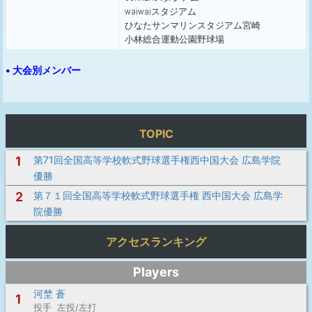
waiwaiスタジアム
ひなたサンマリンスタジアム宮崎
小林総合運動公園野球場
• 大会別メンバー
TOPIC
1
第71回全国高等学校軟式野球選手権西中国大会 広島学院
優勝
2
第７１回全国高等学校軟式野球選手権 西中国大会 広島学
院優勝
アクセスランキング
Players
河埜 蒼
1
投手 左投/左打