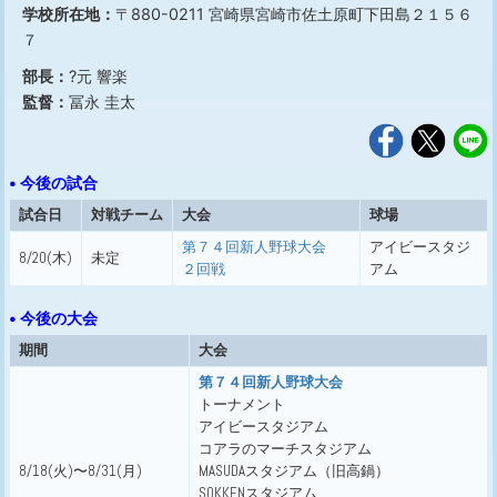
学校所在地：
〒880-0211 宮崎県宮崎市佐土原町下田島２１５６
７
部長：
?元 響楽
監督：
冨永 圭太
• 今後の試合
試合日
対戦チーム
大会
球場
第７４回新人野球大会
アイビースタジ
8/20(木)
未定
２回戦
アム
• 今後の大会
期間
大会
第７４回新人野球大会
トーナメント
アイビースタジアム
コアラのマーチスタジアム
8/18(火)〜8/31(月)
MASUDAスタジアム（旧高鍋）
SOKKENスタジアム