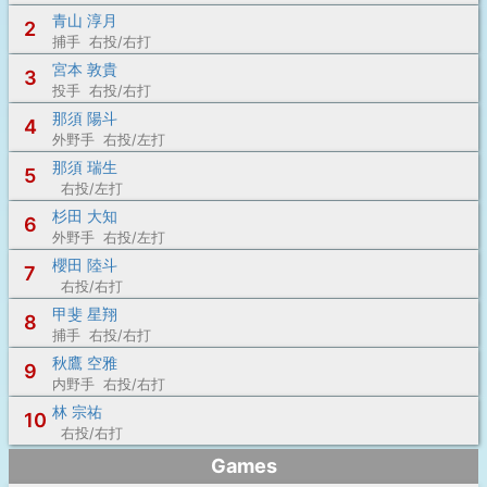
青山 淳月
2
捕手 右投/右打
宮本 敦貴
3
投手 右投/右打
那須 陽斗
4
外野手 右投/左打
那須 瑞生
5
右投/左打
杉田 大知
6
外野手 右投/左打
櫻田 陸斗
7
右投/右打
甲斐 星翔
8
捕手 右投/右打
秋鷹 空雅
9
内野手 右投/右打
林 宗祐
10
右投/右打
Games