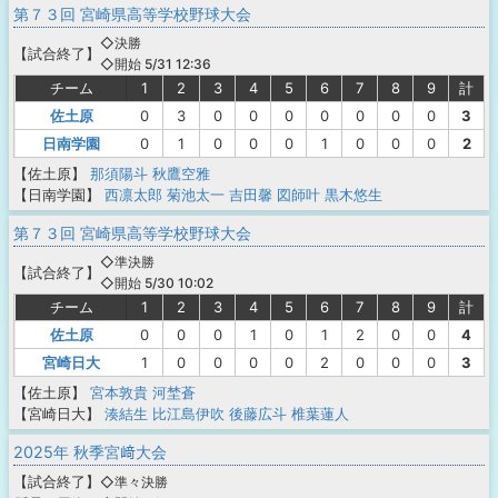
第７３回 宮崎県高等学校野球大会
◇決勝
【
試合終了
】
◇開始 5/31 12:36
チーム
1
2
3
4
5
6
7
8
9
計
佐土原
0
3
0
0
0
0
0
0
0
3
日南学園
0
1
0
0
0
1
0
0
0
2
【佐土原】
那須陽斗
秋鷹空雅
【日南学園】
西凛太郎
菊池太一
吉田馨
図師叶
黒木悠生
第７３回 宮崎県高等学校野球大会
◇準決勝
【
試合終了
】
◇開始 5/30 10:02
チーム
1
2
3
4
5
6
7
8
9
計
佐土原
0
0
0
1
0
1
2
0
0
4
宮崎日大
1
0
0
0
0
2
0
0
0
3
【佐土原】
宮本敦貴
河埜蒼
【宮崎日大】
湊結生
比江島伊吹
後藤広斗
椎葉蓮人
2025年 秋季宮﨑大会
【
試合終了
】
◇準々決勝