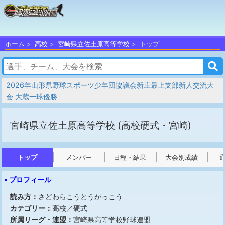
ホーム
高校
宮崎県立佐土原高等学校
トップ
2026年山形県野球スポーツ少年団協議会新庄最上支部新人交流大
会 大蔵一球優勝
宮崎県立佐土原高等学校
(高校硬式・宮崎)
トップ
メンバー
日程・結果
大会別成績
• プロフィール
読み方：
さどわらこうとうがっこう
カテゴリー：
高校／硬式
所属リーグ・連盟：
宮崎県高等学校野球連盟