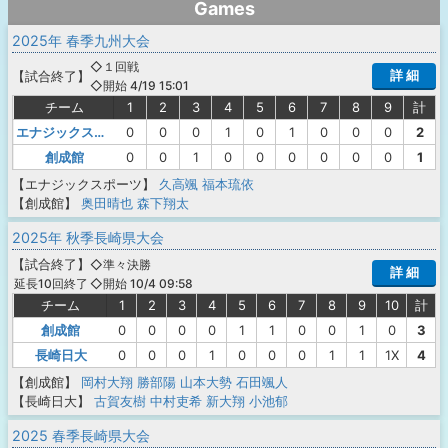
Games
2025年 春季九州大会
◇１回戦
詳 細
【
試合終了
】
◇開始 4/19 15:01
チーム
1
2
3
4
5
6
7
8
9
計
エナジックスポーツ
0
0
0
1
0
1
0
0
0
2
創成館
0
0
1
0
0
0
0
0
0
1
【エナジックスポーツ】
久高颯
福本琉依
【創成館】
奥田晴也
森下翔太
2025年 秋季長崎県大会
【
試合終了
】
◇準々決勝
詳 細
◇開始 10/4 09:58
延長10回終了
チーム
1
2
3
4
5
6
7
8
9
10
計
創成館
0
0
0
0
1
1
0
0
1
0
3
長崎日大
0
0
0
1
0
0
0
1
1
1X
4
【創成館】
岡村大翔
勝部陽
山本大勢
石田颯人
【長崎日大】
古賀友樹
中村吏希
新大翔
小池郁
2025 春季長崎県大会