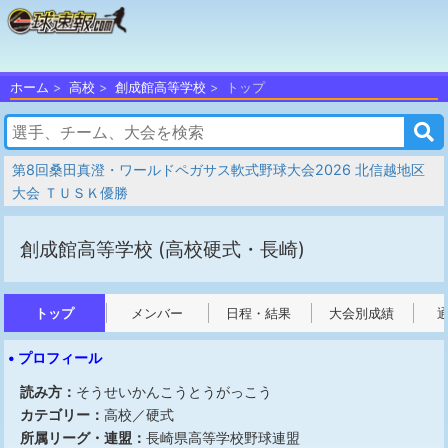
ホーム
高校
創成館高等学校
トップ
第8回桑田真澄・ワールドペガサス軟式野球大会2026 北信越地区
大会 ＴＵＳＫ優勝
創成館高等学校
(高校硬式・長崎)
トップ
メンバー
日程・結果
大会別成績
• プロフィール
読み方：
そうせいかんこうとうがっこう
カテゴリー：
高校／硬式
所属リーグ・連盟：
長崎県高等学校野球連盟