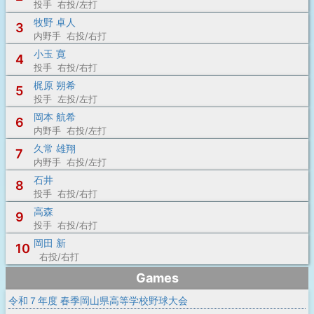
投手 右投/左打
牧野 卓人
3
内野手 右投/右打
小玉 寛
4
投手 右投/右打
梶原 朔希
5
投手 左投/左打
岡本 航希
6
内野手 右投/左打
久常 雄翔
7
内野手 右投/左打
石井
8
投手 右投/右打
高森
9
投手 右投/右打
岡田 新
10
右投/右打
Games
令和７年度 春季岡山県高等学校野球大会