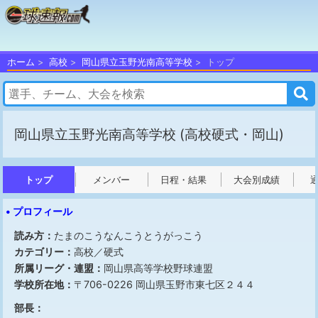
ホーム
高校
岡山県立玉野光南高等学校
トップ
岡山県立玉野光南高等学校
(高校硬式・岡山)
トップ
メンバー
日程・結果
大会別成績
• プロフィール
読み方：
たまのこうなんこうとうがっこう
カテゴリー：
高校／硬式
所属リーグ・連盟：
岡山県高等学校野球連盟
学校所在地：
〒706-0226 岡山県玉野市東七区２４４
部長：