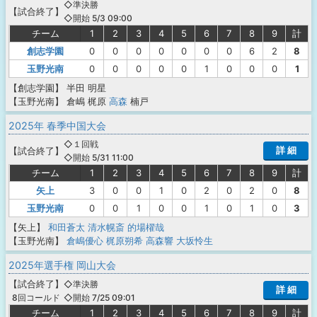
◇準決勝
【
試合終了
】
◇開始 5/3 09:00
チーム
1
2
3
4
5
6
7
8
9
計
創志学園
0
0
0
0
0
0
0
6
2
8
玉野光南
0
0
0
0
0
1
0
0
0
1
【創志学園】
半田
明星
【玉野光南】
倉嶋
梶原
高森
楠戸
2025年 春季中国大会
◇１回戦
詳 細
【
試合終了
】
◇開始 5/31 11:00
チーム
1
2
3
4
5
6
7
8
9
計
矢上
3
0
0
1
0
2
0
2
0
8
玉野光南
0
0
1
0
0
1
0
1
0
3
【矢上】
和田蒼太
清水幌斎
的場櫂哉
【玉野光南】
倉嶋優心
梶原朔希
高森響
大坂怜生
2025年選手権 岡山大会
【
試合終了
】
◇準決勝
詳 細
◇開始 7/25 09:01
8回コールド
チーム
1
2
3
4
5
6
7
8
9
計