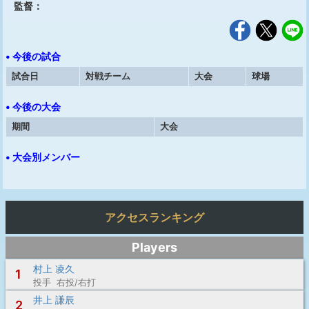
監督：
• 今後の試合
試合日
対戦チーム
大会
球場
• 今後の大会
期間
大会
• 大会別メンバー
アクセスランキング
Players
村上 凌久
1
投手 右投/右打
井上 謙辰
2