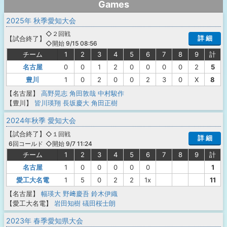
Games
2025年 秋季愛知大会
◇２回戦
詳 細
【
試合終了
】
◇開始 9/15 08:56
チーム
1
2
3
4
5
6
7
8
9
計
名古屋
0
0
1
2
0
0
0
0
2
5
豊川
1
0
2
0
0
2
3
0
X
8
【名古屋】
高野晃志
角田敦哉
中村駿作
【豊川】
皆川瑛翔
長坂慶大
角田正樹
2024年秋季 愛知大会
【
試合終了
】
◇１回戦
詳 細
◇開始 9/7 11:24
6回コールド
チーム
1
2
3
4
5
6
7
8
9
計
名古屋
1
0
0
0
0
0
1
愛工大名電
1
5
0
2
2
1x
11
【名古屋】
幅瑛大
野﨑慶吾
鈴木伊織
【愛工大名電】
岩田知樹
礒田桜士朗
2023年 春季愛知県大会