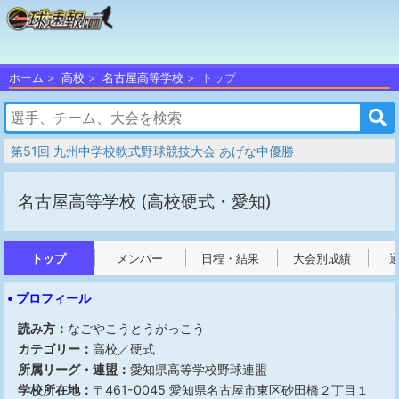
ホーム
高校
名古屋高等学校
トップ
第51回 九州中学校軟式野球競技大会 あげな中優勝
名古屋高等学校
(高校硬式・愛知)
トップ
メンバー
日程・結果
大会別成績
• プロフィール
読み方：
なごやこうとうがっこう
カテゴリー：
高校／硬式
所属リーグ・連盟：
愛知県高等学校野球連盟
学校所在地：
〒461-0045 愛知県名古屋市東区砂田橋２丁目１