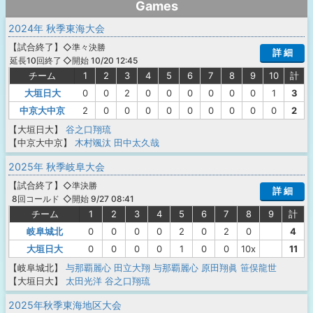
Games
2024年 秋季東海大会
【
試合終了
】
◇準々決勝
詳 細
◇開始 10/20 12:45
延長10回終了
チーム
1
2
3
4
5
6
7
8
9
10
計
大垣日大
0
0
2
0
0
0
0
0
0
1
3
中京大中京
2
0
0
0
0
0
0
0
0
0
2
【大垣日大】
谷之口翔琉
【中京大中京】
木村颯汰
田中太久哉
2025年 秋季岐阜大会
【
試合終了
】
◇準決勝
詳 細
◇開始 9/27 08:41
8回コールド
チーム
1
2
3
4
5
6
7
8
9
計
岐阜城北
0
0
0
0
2
0
2
0
4
大垣日大
0
0
0
0
1
0
0
10x
11
【岐阜城北】
与那覇麗心
田立大翔
与那覇麗心
原田翔眞
笹俣龍世
【大垣日大】
太田光洋
谷之口翔琉
2025年秋季東海地区大会