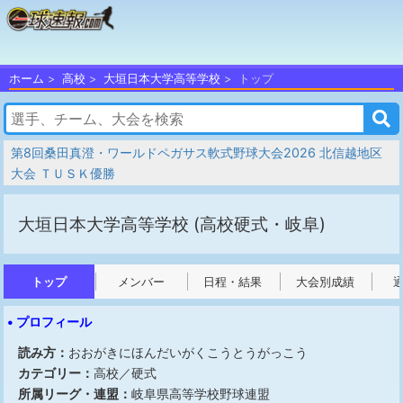
ホーム
高校
大垣日本大学高等学校
トップ
第8回桑田真澄・ワールドペガサス軟式野球大会2026 北信越地区
大会 ＴＵＳＫ優勝
大垣日本大学高等学校
(高校硬式・岐阜)
トップ
メンバー
日程・結果
大会別成績
• プロフィール
読み方：
おおがきにほんだいがくこうとうがっこう
カテゴリー：
高校／硬式
所属リーグ・連盟：
岐阜県高等学校野球連盟