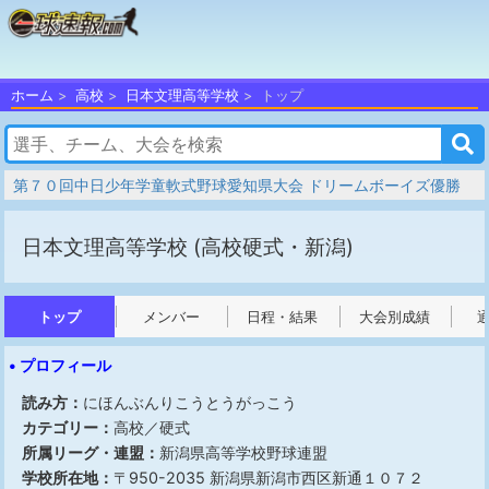
ホーム
高校
日本文理高等学校
トップ
第７０回中日少年学童軟式野球愛知県大会 ドリームボーイズ優勝
日本文理高等学校
(高校硬式・新潟)
トップ
メンバー
日程・結果
大会別成績
• プロフィール
読み方：
にほんぶんりこうとうがっこう
カテゴリー：
高校／硬式
所属リーグ・連盟：
新潟県高等学校野球連盟
学校所在地：
〒950-2035 新潟県新潟市西区新通１０７２