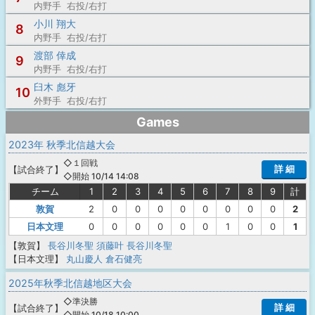
内野手 右投/右打
小川 翔大
8
内野手 右投/右打
渡部 倖成
9
内野手 右投/右打
臼木 彪牙
10
外野手 右投/右打
Games
2023年 秋季北信越大会
◇１回戦
詳 細
【
試合終了
】
◇開始 10/14 14:08
チーム
1
2
3
4
5
6
7
8
9
計
敦賀
2
0
0
0
0
0
0
0
0
2
日本文理
0
0
0
0
0
0
1
0
0
1
【敦賀】
長谷川冬聖
須藤叶
長谷川冬聖
【日本文理】
丸山慶人
倉石健亮
2025年秋季北信越地区大会
◇準決勝
詳 細
【
試合終了
】
◇開始 10/18 10:00