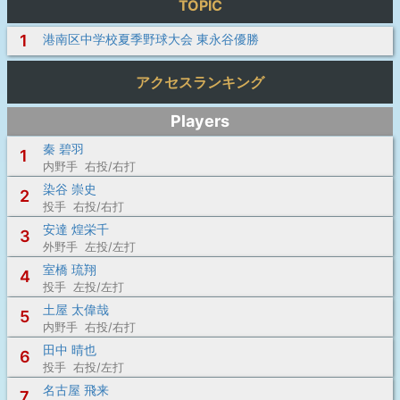
TOPIC
1
港南区中学校夏季野球大会 東永谷優勝
アクセスランキング
Players
秦 碧羽
1
内野手 右投/右打
染谷 崇史
2
投手 右投/右打
安達 煌栄千
3
外野手 左投/左打
室橋 琉翔
4
投手 左投/左打
土屋 太偉哉
5
内野手 右投/右打
田中 晴也
6
投手 右投/左打
名古屋 飛来
7