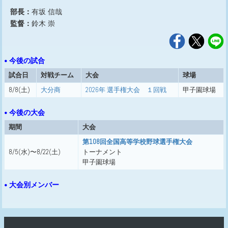
部長：
有坂 信哉
監督：
鈴木 崇
• 今後の試合
試合日
対戦チーム
大会
球場
8/8(土)
大分商
2026年 選手権大会 １回戦
甲子園球場
• 今後の大会
期間
大会
第108回全国高等学校野球選手権大会
8/5(水)〜8/22(土)
トーナメント
甲子園球場
• 大会別メンバー