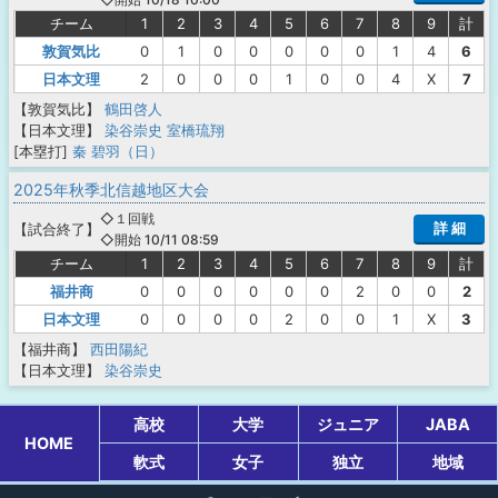
チーム
1
2
3
4
5
6
7
8
9
計
敦賀気比
0
1
0
0
0
0
0
1
4
6
日本文理
2
0
0
0
1
0
0
4
X
7
【敦賀気比】
鶴田啓人
【日本文理】
染谷崇史
室橋琉翔
[本塁打]
秦 碧羽（日）
2025年秋季北信越地区大会
◇１回戦
詳 細
【
試合終了
】
◇開始 10/11 08:59
チーム
1
2
3
4
5
6
7
8
9
計
福井商
0
0
0
0
0
0
2
0
0
2
日本文理
0
0
0
0
2
0
0
1
X
3
【福井商】
西田陽紀
【日本文理】
染谷崇史
高校
大学
ジュニア
JABA
HOME
軟式
女子
独立
地域