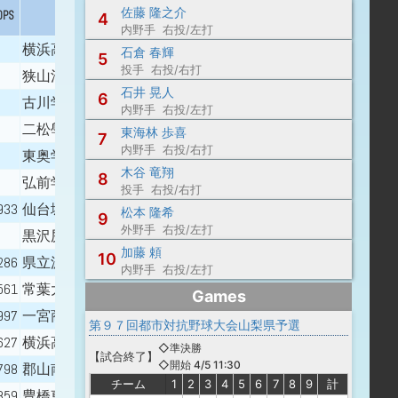
佐藤 隆之介
OPS
出身校
4
内野手 右投/左打
横浜高 - 東京国際大
石倉 春輝
5
投手 右投/右打
狭山清陵高 - 作新学院大
石井 晃人
6
古川学園高 - 東北福祉大
内野手 右投/左打
二松學舍大附属高
東海林 歩喜
7
内野手 右投/右打
東奥学園高 - 青森大
木谷 竜翔
8
弘前学院聖愛高 - ノースアジア大
投手 右投/右打
933
仙台城南高 - 八戸学院大
松本 隆希
9
外野手 右投/左打
黒沢尻北高 - 八戸学院大
加藤 頼
10
286
県立波佐見 - 日本文理大
内野手 右投/左打
561
常葉大付属菊川高 - 神奈川工科大
Games
997
一宮商業高 - 星槎道都大
第９７回都市対抗野球大会山梨県予選
627
横浜高校 - 星槎道都大
◇準決勝
【
試合終了
】
◇開始 4/5 11:30
798
郡山南（奈良） - 浜松開誠館高 - 中部学院大
チーム
1
2
3
4
5
6
7
8
9
計
859
豊橋東部 - 常葉大菊川高 - 拓殖大