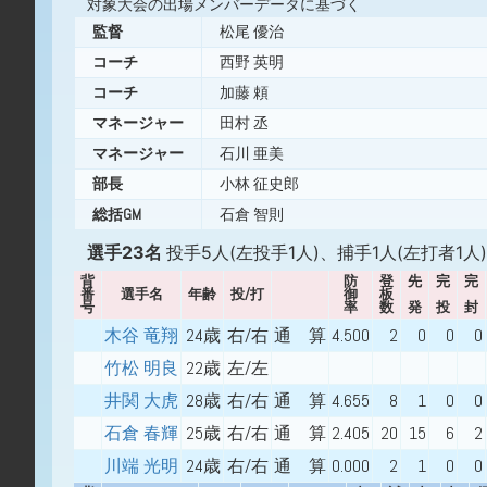
対象大会の出場メンバーデータに基づく
監督
松尾 優治
コーチ
西野 英明
コーチ
加藤 頼
マネージャー
田村 丞
マネージャー
石川 亜美
部長
小林 征史郎
総括GM
石倉 智則
選手23名
投手5人(左投手1人)、捕手1人(左打者1人
背
防
登
先
完
完
番
選手名
年齢
投/打
御
板
号
率
数
発
投
封
木谷 竜翔
24歳
右/右
通 算
4.500
2
0
0
0
竹松 明良
22歳
左/左
井関 大虎
28歳
右/右
通 算
4.655
8
1
0
0
石倉 春輝
25歳
右/右
通 算
2.405
20
15
6
2
川端 光明
24歳
右/右
通 算
0.000
2
1
0
0