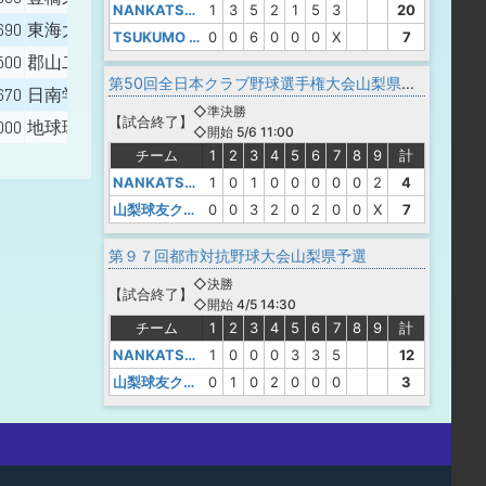
NANKATSU BASE
1
3
5
2
1
5
3
20
690
東海大付属静岡翔洋高 - 白鷗大
TSUKUMO BC
0
0
6
0
0
0
X
7
500
郡山二 - 日大山形高 - 日本大
第50回全日本クラブ野球選手権大会山梨県予選
670
日南学園高 - 履正社スポーツ
◇準決勝
【
試合終了
】
000
地球環境高
◇開始 5/6 11:00
チーム
1
2
3
4
5
6
7
8
9
計
NANKATSU BASE
1
0
1
0
0
0
0
0
2
4
山梨球友クラブ
0
0
3
2
0
2
0
0
X
7
第９７回都市対抗野球大会山梨県予選
◇決勝
【
試合終了
】
◇開始 4/5 14:30
チーム
1
2
3
4
5
6
7
8
9
計
NANKATSU BASE
1
0
0
0
3
3
5
12
山梨球友クラブ
0
1
0
2
0
0
0
3