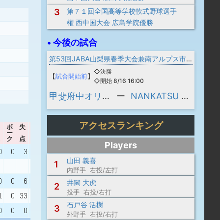
3
第７１回全国高等学校軟式野球選手
権 西中国大会 広島学院優勝
• 今後の試合
第53回JABA山梨県春季大会兼南アルプス市長杯
◇決勝
【
試合開始前
】
◇開始 8/16 16:00
甲斐府中オリオンズ
ー
NANKATSU BASE
アクセスランキング
ボ
失
自
ー
責
WHIP
出身校
ク
点
点
Players
0
0
3
1
1.00
東明館高 - 日本文理大
山田 義喜
1
敦賀気比高 - 日本大
内野手 右投/左打
0
0
6
5
1.66
啓新高 - 奈良学園大
井関 大虎
2
投手 右投/右打
1
0
33
31
1.01
日本学園高 - 石巻専修大
石戸谷 活樹
3
0
0
0
0
0.86
木更津総合高 - 日本大
外野手 右投/右打