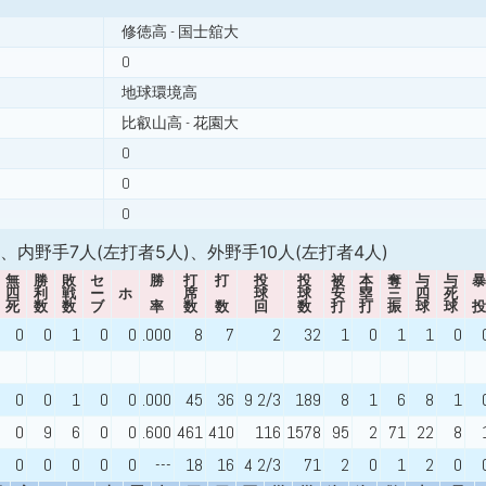
修徳高 - 国士舘大
0
地球環境高
比叡山高 - 花園大
0
0
0
)、内野手7人(左打者5人)、外野手10人(左打者4人)
無
勝
敗
セ
勝
打
打
投
投
被
本
奪
与
与
暴
四
利
戦
ー
ホ
席
球
球
安
塁
三
四
死
死
数
数
ブ
率
数
数
回
数
打
打
振
球
球
投
0
0
1
0
0
.000
8
7
2
32
1
0
1
1
0
0
0
1
0
0
.000
45
36
9 2/3
189
8
1
6
8
1
0
9
6
0
0
.600
461
410
116
1578
95
2
71
22
8
0
0
0
0
0
---
18
16
4 2/3
71
2
0
1
2
0