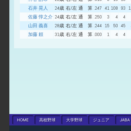
石井 晃人
24歳
右/左
通 算
.247
41
108
93
1
佐藤 惇之介
24歳
右/左
通 算
.250
3
4
4
山田 義喜
28歳
右/左
通 算
.244
15
50
45
加藤 頼
31歳
右/左
通 算
.000
1
4
4
HOME
高校
野球
大学
野球
ジュニア
JABA