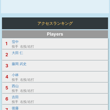
アクセスランキング
Players
窪中
1
投手 右投/右打
大田 仁
2
藤岡 武史
3
小林
4
投手 右投/右打
西山
5
投手 右投/右打
吉田
6
投手 右投/右打
後藤
7