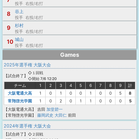
投手 右投/右打
谷上
8
投手 右投/右打
杉村
9
投手 右投/右打
城山
10
投手 右投/右打
Games
2025年選手権 大阪大会
◇１回戦
【
試合終了
】
◇開始 7/6 12:20
チーム
1
2
3
4
5
6
7
8
9
計
大阪電通大高
1
0
1
0
0
1
0
0
5
8
常翔啓光学園
1
0
2
0
1
1
0
0
0
5
【大阪電通大高】
吉田
加堂碧一
【常翔啓光学園】
藤岡武史
大田仁
前田
2024年選手権 大阪大会
【
試合終了
】
◇２回戦