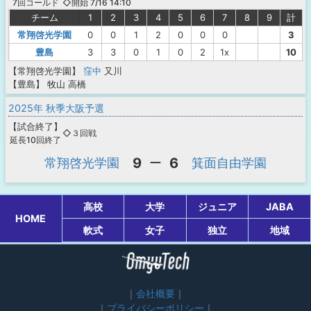
◇開始 7/16 14:10
7回コールド
チーム
1
2
3
4
5
6
7
8
9
計
常翔啓光学園
0
0
1
2
0
0
0
3
豊島
3
3
0
1
0
2
1x
10
【常翔啓光学園】
窪中
又川
【豊島】
牧山
高橋
2025年 秋季大阪予選
【
試合終了
】
◇３回戦
延長10回終了
9
6
常翔啓光学園
ー
箕面自由学園
高校
大学
ジュニア
JABA
HOME
軟式
女子
独立
地域
会社概要
プライバシーポリシー