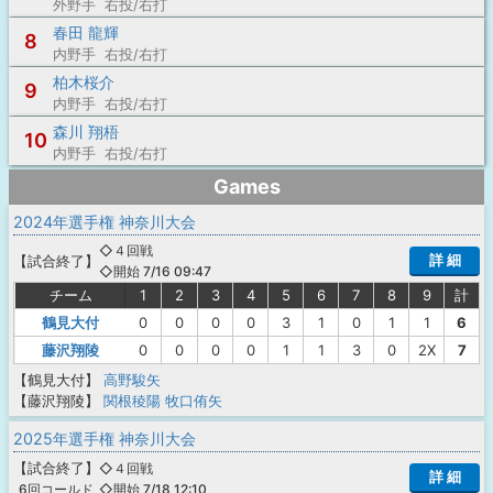
外野手 右投/右打
春田 龍輝
8
内野手 右投/右打
柏木桜介
9
内野手 右投/右打
森川 翔梧
10
内野手 右投/右打
Games
2024年選手権 神奈川大会
◇４回戦
詳 細
【
試合終了
】
◇開始 7/16 09:47
チーム
1
2
3
4
5
6
7
8
9
計
鶴見大付
0
0
0
0
3
1
0
1
1
6
藤沢翔陵
0
0
0
0
1
1
3
0
2X
7
【鶴見大付】
高野駿矢
【藤沢翔陵】
関根稜陽
牧口侑矢
2025年選手権 神奈川大会
【
試合終了
】
◇４回戦
詳 細
◇開始 7/18 12:10
6回コールド