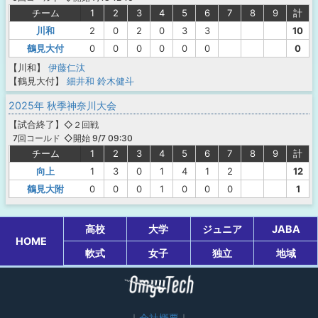
チーム
1
2
3
4
5
6
7
8
9
計
川和
2
0
2
0
3
3
10
鶴見大付
0
0
0
0
0
0
0
【川和】
伊藤仁汰
【鶴見大付】
細井和
鈴木健斗
2025年 秋季神奈川大会
【
試合終了
】
◇２回戦
◇開始 9/7 09:30
7回コールド
チーム
1
2
3
4
5
6
7
8
9
計
向上
1
3
0
1
4
1
2
12
鶴見大附
0
0
0
1
0
0
0
1
高校
大学
ジュニア
JABA
HOME
軟式
女子
独立
地域