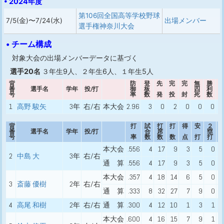
• 2024年度
第106回全国高等学校野球
7/5(金)〜7/24(水)
出場メンバー
選手権神奈川大会
• チーム構成
対象大会の出場メンバーデータに基づく
選手20名
３年生9人、２年生6人、１年生5人
背
防
登
先
完
完
無
勝
番
選手名
学年
投/打
御
板
四
利
号
率
数
発
投
封
死
数
1
高野 駿矢
3年
右/右
本大会
2.96
3
0
2
0
0
0
背
打
試
打
打
得
安
２
番
選手名
学年
投/打
合
席
塁
号
率
数
数
数
点
打
打
本大会
.556
4
17
9
3
5
0
2
中島 大
3年
右/右
通 算
.556
4
17
9
3
5
0
本大会
.357
4
18
14
6
5
0
3
斎藤 優樹
2年
右/右
通 算
.333
8
32
27
7
9
0
4
高尾 和樹
2年
右/右
通 算
.300
4
12
10
1
3
1
本大会
.600
4
16
15
7
9
1