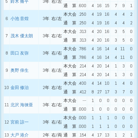
5
鈴木 脩平
3年
右/左
通 算
.600
4
16
15
7
9
1
本大会
.250
4
19
16
4
4
2
6
小池 音煌
3年
右/左
通 算
.250
4
19
16
4
4
2
本大会
.313
4
20
16
3
5
0
7
茂木 優太朗
3年
右/右
通 算
.313
4
20
16
3
5
0
本大会
.786
4
16
14
4
11
0
8
田口 友弥
3年
右/右
通 算
.786
4
16
14
4
11
0
本大会
.214
4
20
14
1
3
0
9
奥野 倖生
3年
右/左
通 算
.214
4
20
14
1
3
0
本大会
.400
4
14
10
1
4
0
10
金田 修治
2年
右/右
通 算
.412
8
27
17
3
7
0
本大会
---
1
0
0
0
0
0
11
北沢 海徠亜
3年
右/右
通 算
.000
1
0
0
0
0
0
本大会
.000
1
1
1
0
0
0
12
宮前 諒一
3年
右/右
通 算
.000
1
1
1
0
0
0
13
大戸 港介
2年
右/両
通 算
.154
4
17
13
1
2
1