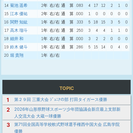
14
菊池 遥希
2年
右/右
通 算
.083
4
17
12
2
1
0
15
江本 優祐
2年
右/右
通 算
.000
1
0
0
0
0
0
16
関野 知紘
1年
右/右
通 算
.333
5
18
15
3
5
0
17
高木 瑠斗
1年
右/右
通 算
.250
3
4
4
1
1
0
18
細井 和
1年
右/右
通 算
.000
3
2
2
0
0
0
19
鈴木 健斗
1年
右/右
通 算
.286
5
15
14
0
4
0
20
堀 貴翔
1年
右/右
TOPIC
1
第２９回 三重大会 ｼﾞｭﾆｱの部 打田タイガース優勝
2
2026年山形県野球スポーツ少年団協議会新庄最上支部新
人交流大会 大蔵一球優勝
3
第71回全国高等学校軟式野球選手権西中国大会 広島学院
優勝