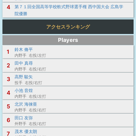
4
第７１回全国高等学校軟式野球選手権 西中国大会 広島学
院優勝
アクセスランキング
Players
鈴木 脩平
1
内野手 右投/左打
田中 真尋
2
内野手 右投/右打
高野 駿矢
3
投手 右投/右打
小池 音煌
4
内野手 右投/左打
北沢 海徠亜
5
内野手 右投/右打
田口 友弥
6
外野手 右投/右打
茂木 優太朗
7