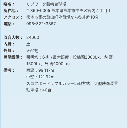
略名：
リブワーク藤崎台球場
所在地：
〒860-0005 熊本県熊本市中央区宮内４丁目１
アクセス：
熊本市電の蔚山町停留場から徒歩約10分
電話：
096-322-3367
収容人数：
24000
内野：
土
外野：
天然芝
照明設備：
照明塔：6基（最大照度：投捕間2000Lx、内 野
1500Lx、外 野1000Lx）
備考：
両翼：99.117m
中堅：121.92m
スコアボード：フルカラーLED方式、大型映像装置
駐車場：40台