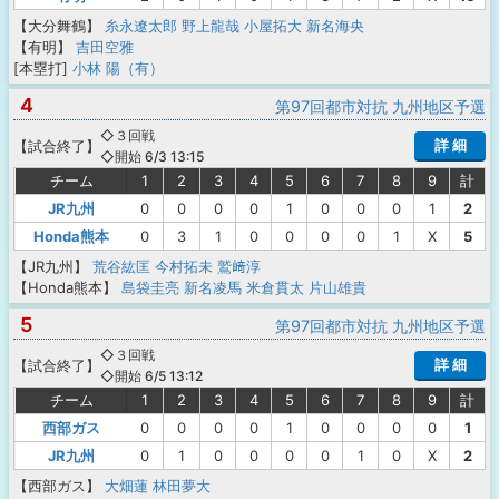
【大分舞鶴】
糸永遼太郎
野上龍哉
小屋拓大
新名海央
【有明】
吉田空雅
[本塁打]
小林 陽（有）
4
第97回都市対抗 九州地区予選
◇３回戦
詳 細
【
試合終了
】
◇開始 6/3 13:15
チーム
1
2
3
4
5
6
7
8
9
計
JR九州
0
0
0
0
1
0
0
0
1
2
Honda熊本
0
3
1
0
0
0
0
1
X
5
【JR九州】
荒谷紘匡
今村拓未
鷲﨑淳
【Honda熊本】
島袋圭亮
新名凌馬
米倉貫太
片山雄貴
5
第97回都市対抗 九州地区予選
◇３回戦
詳 細
【
試合終了
】
◇開始 6/5 13:12
チーム
1
2
3
4
5
6
7
8
9
計
西部ガス
0
0
0
0
1
0
0
0
0
1
JR九州
0
1
0
0
0
0
1
0
X
2
【西部ガス】
大畑蓮
林田夢大