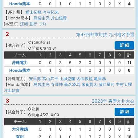
Honda熊本
0
0
1
0
1
0
0
2
X
4
【JR九州】
稲山拓峰
今村拓未
【Honda熊本】
島袋圭亮
片山雄貴
[本塁打]
江頭 且行（H）
2
第97回都市対抗 九州地区予選
◇代表決定戦
詳 細
【
試合終了
】
◇開始 6/6 13:31
チーム
1
2
3
4
5
6
7
8
9
計
沖縄電力
0
0
3
6
2
0
0
0
0
11
Honda熊本
1
1
2
1
1
0
0
0
0
6
【沖縄電力】
安里海
當山昇平
山城悠輔
内間敦也
亀里基
【Honda熊本】
島袋圭亮
寺澤神
新名凌馬
米倉貫太
藤江星河
中村太耀
片山雄貴
3
2023年 春季九州大会
◇決勝
詳 細
【
試合終了
】
◇開始 4/27 10:00
チーム
1
2
3
4
5
6
7
8
9
計
大分舞鶴
0
1
0
1
1
0
0
0
0
3
有明
2
0
1
0
1
3
7
2
X
16