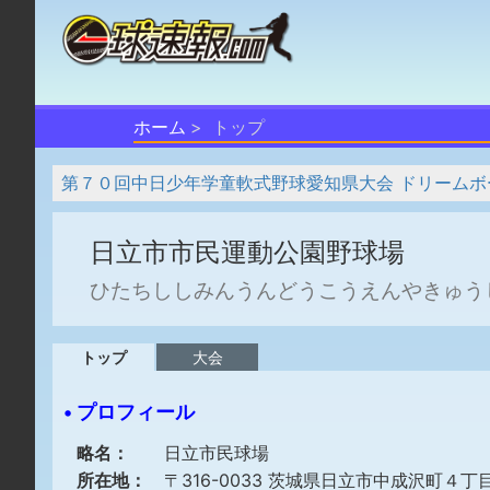
ホーム
トップ
第７０回中日少年学童軟式野球愛知県大会 ドリームボ
日立市市民運動公園野球場
ひたちししみんうんどうこうえんやきゅう
トップ
大会
• プロフィール
略名：
日立市民球場
所在地：
〒316-0033 茨城県日立市中成沢町４丁