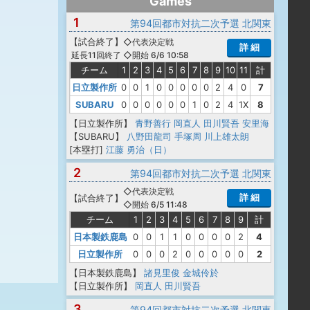
Games
1
第94回都市対抗二次予選 北関東
【
試合終了
】
◇代表決定戦
詳 細
◇開始 6/6 10:58
延長11回終了
チーム
1
2
3
4
5
6
7
8
9
10
11
計
日立製作所
0
0
1
0
0
0
0
0
2
4
0
7
SUBARU
0
0
0
0
0
0
1
0
2
4
1X
8
【日立製作所】
青野善行
岡直人
田川賢吾
安里海
【SUBARU】
八野田龍司
手塚周
川上雄太朗
[本塁打]
江藤 勇治（日）
2
第94回都市対抗二次予選 北関東
◇代表決定戦
詳 細
【
試合終了
】
◇開始 6/5 11:48
チーム
1
2
3
4
5
6
7
8
9
計
日本製鉄鹿島
0
0
1
1
0
0
0
0
2
4
日立製作所
0
0
0
2
0
0
0
0
0
2
【日本製鉄鹿島】
諸見里俊
金城伶於
【日立製作所】
岡直人
田川賢吾
3
第94回都市対抗二次予選 北関東