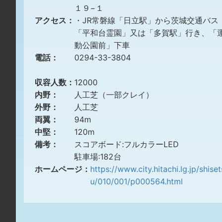
１９−１
アクセス：
・JR常磐線「日立駅」から茨城交通バス
「平和台霊園」又は「多賀駅」行き、「
動公園前」下車
電話：
0294-33-3804
収容人数：
12000
内野：
人工芝（一部クレイ）
外野：
人工芝
両翼：
94m
中堅：
120m
備考：
スコアボード:フルカラーLED
駐車場:182台
ホームページ：
https://www.city.hitachi.lg.jp/shiset
u/010/001/p000564.html