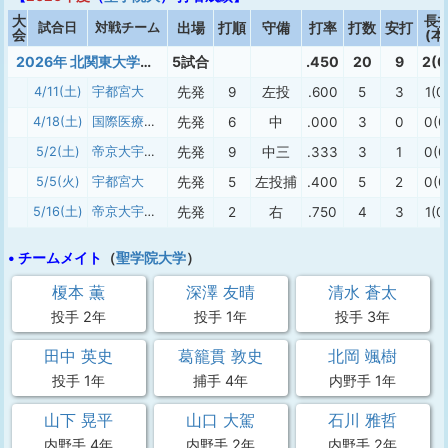
大
長
試合日
対戦チーム
出場
打順
守備
打率
打数
安打
会
(本
2026年 北関東大学軟式春季２部
5試合
.450
20
9
2(0
4/11(土)
宇都宮大
先発
9
左投
.600
5
3
1(0
4/18(土)
国際医療福祉大
先発
6
中
.000
3
0
0(0
5/2(土)
帝京大宇都宮
先発
9
中三
.333
3
1
0(0
5/5(火)
宇都宮大
先発
5
左投捕
.400
5
2
0(0
5/16(土)
帝京大宇都宮
先発
2
右
.750
4
3
1(0
• チームメイト
（
聖学院大学
）
榎本 薫
深澤 友晴
清水 蒼太
投手 2年
投手 1年
投手 3年
田中 英史
葛籠貫 敦史
北岡 颯樹
投手 1年
捕手 4年
内野手 1年
山下 晃平
山口 大駕
石川 雅哲
内野手 4年
内野手 2年
内野手 2年