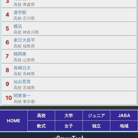
3
高校 青森県
遊学館
4
高校 石川県
横浜
5
高校 神奈川県
東日大昌平
6
高校 福島県
鶴岡東
7
高校 山形県
長崎日大
8
高校 長崎県
仙台育英
9
高校 宮城県
関東第一
10
高校 東京都
高校
大学
ジュニア
JABA
HOME
軟式
女子
独立
地域