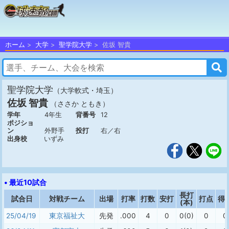
ホーム
大学
聖学院大学
佐坂 智貴
聖学院大学
（大学軟式・埼玉）
佐坂 智貴
（ささか ともき）
学年
4年生
背番号
12
ポジショ
ン
外野手
投打
右／右
出身校
いずみ
• 最近10試合
長打
試合日
対戦チーム
出場
打率
打数
安打
打点
得
(本)
25/04/19
東京福祉大
先発
.000
4
0
0(0)
0
0