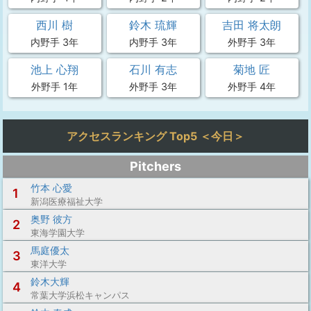
西川 樹
鈴木 琉輝
吉田 将太朗
内野手 3年
内野手 3年
外野手 3年
池上 心翔
石川 有志
菊地 匠
外野手 1年
外野手 3年
外野手 4年
アクセスランキング Top5 ＜今日＞
Pitchers
竹本 心愛
1
新潟医療福祉大学
奥野 彼方
2
東海学園大学
馬庭優太
3
東洋大学
鈴木大輝
4
常葉大学浜松キャンパス