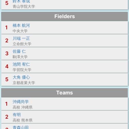
鈴木 泰成
5
青山学院大学
Fielders
橋本 航河
1
中央大学
川端 一正
2
立命館大学
佐藤 仁
3
駒澤大学
池間 宥仁
4
学習院大学
大角 優心
5
京都産業大学
Teams
沖縄尚学
1
高校 沖縄県
有明
2
高校 熊本県
青森山田