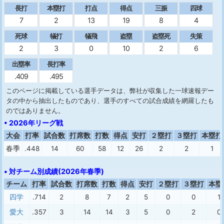
長打
本塁打
打点
得点
三振
四球
7
2
13
19
8
4
死球
犠打
犠飛
盗塁
盗塁死
失策
2
3
0
10
2
6
出塁率
長打率
.409
.495
このページに掲載している選手データは、弊社が収集した一球速報デー
タの中から抽出したものであり、選手のすべての試合成績を網羅したも
のではありません。
• 2026年リーグ戦
大会
打率
試合数
打席数
打数
得点
安打
２塁打
３塁打
本塁打
春季
.448
14
60
58
12
26
2
2
1
• 対チーム別成績(2026年春季)
チーム
打率
試合数
打席数
打数
得点
安打
２塁打
３塁打
本塁
四学
.714
2
8
7
2
5
0
0
1
愛大
.357
3
14
14
3
5
0
2
0