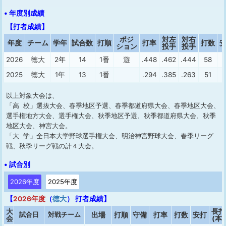
• 年度別成績
【打者成績】
ポジ
対左
対右
年度
チーム
学年
試合数
打順
打率
打数
ション
投手
投手
2026
徳大
2年
14
1番
遊
.448
.462
.444
58
2025
徳大
1年
13
1番
.294
.385
.263
51
以上対象大会は、
「高 校」選抜大会、春季地区予選、春季都道府県大会、春季地区大会、
選手権地方大会、選手権大会、秋季地区予選、秋季都道府県大会、秋季
地区大会、神宮大会。
「大 学」全日本大学野球選手権大会、明治神宮野球大会、春季リーグ
戦、秋季リーグ戦の計４大会。
• 試合別
2026年度
2025年度
【
2026年度
（
徳大
） 打者成績】
大
長打
試合日
対戦チーム
出場
打順
守備
打率
打数
安打
会
(本)