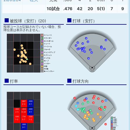
10試合
.476
42
20
5(1)
7
9
被投球（安打）(20)
打球（安打）
投球コースが記録されていない場合、投
球位置は表示されません。
打率
打球方向
.667
.000
2-3
0-1
.400
.450
.000
2-5
9-20
0-1
.500
.714
.500
1-2
5-7
1-2
.000
0-1