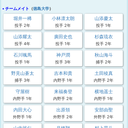
• チームメイト
（
徳島大学
）
堀井一稀
小林凛太朗
山添慶太
投手 2年
投手 2年
投手 1年
山添耀太
廣田史也
杉森琉衣
投手 4年
投手 1年
投手 2年
石川颯馬
神戸潤
秋山海斗
投手 1年
投手 3年
捕手 2年
野見山蒼太
吉本和貴
土田稜真
捕手 3年
内野手 1年
内野手 2年
守屋樹
来福奏登
横地遥士
内野手 1年
内野手 2年
内野手 1年
内田大心
出原領
安部由聖
外野手 1年
外野手 2年
外野手 2年