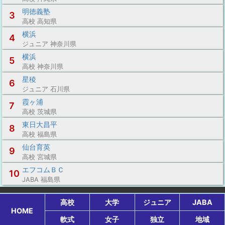
明徳義塾
3
高校 高知県
横浜
4
ジュニア 神奈川県
横浜
5
高校 神奈川県
星稜
6
ジュニア 石川県
霞ヶ浦
7
高校 茨城県
東日大昌平
8
高校 福島県
仙台育英
9
高校 宮城県
エフコムＢＣ
10
JABA 福島県
高校
大学
ジュニア
JABA
HOME
軟式
女子
独立
地域