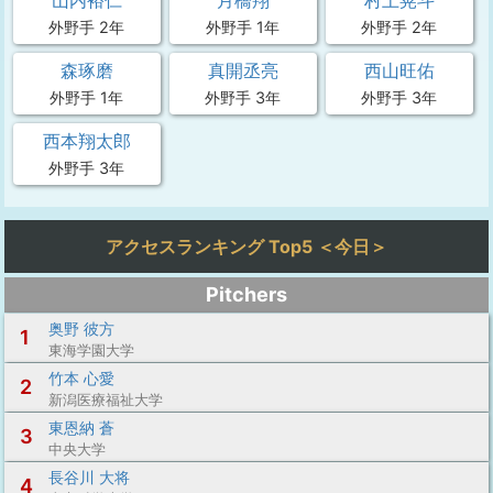
山内裕仁
月橋翔
村上晃斗
外野手 2年
外野手 1年
外野手 2年
森琢磨
真開丞亮
西山旺佑
外野手 1年
外野手 3年
外野手 3年
西本翔太郎
外野手 3年
アクセスランキング Top5 ＜今日＞
Pitchers
奥野 彼方
1
東海学園大学
竹本 心愛
2
新潟医療福祉大学
東恩納 蒼
3
中央大学
長谷川 大将
4