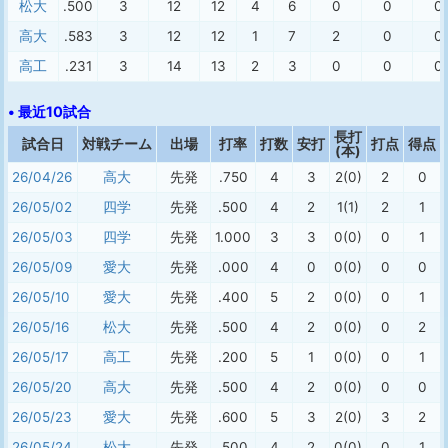
松大
.500
3
12
12
4
6
0
0
0
高大
.583
3
12
12
1
7
2
0
0
高工
.231
3
14
13
2
3
0
0
0
• 最近10試合
長打
試合日
対戦チーム
出場
打率
打数
安打
打点
得点
(本)
26/04/26
高大
先発
.750
4
3
2(0)
2
0
26/05/02
四学
先発
.500
4
2
1(1)
2
1
26/05/03
四学
先発
1.000
3
3
0(0)
0
1
26/05/09
愛大
先発
.000
4
0
0(0)
0
0
26/05/10
愛大
先発
.400
5
2
0(0)
0
1
26/05/16
松大
先発
.500
4
2
0(0)
0
2
26/05/17
高工
先発
.200
5
1
0(0)
0
1
26/05/20
高大
先発
.500
4
2
0(0)
0
0
26/05/23
愛大
先発
.600
5
3
2(0)
3
2
26/05/24
松大
先発
.500
4
2
0(0)
0
1