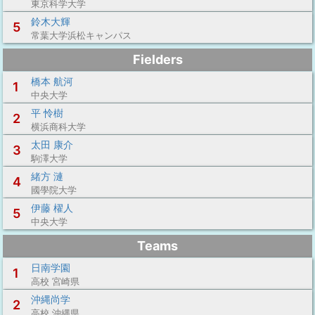
東京科学大学
鈴木大輝
5
常葉大学浜松キャンパス
Fielders
橋本 航河
1
中央大学
平 怜樹
2
横浜商科大学
太田 康介
3
駒澤大学
緒方 漣
4
國學院大学
伊藤 櫂人
5
中央大学
Teams
日南学園
1
高校 宮崎県
沖縄尚学
2
高校 沖縄県