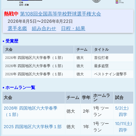
熱戦中
第108回全国高等学校野球選手権大会
2026年8月5日〜2026年8月22日
選手名鑑
組み合わせ
日程・結果
• 受賞歴
大会
チーム
タイトル
2026年 四国地区六大学春季（１部）
徳大
首位打者
2026年 四国地区六大学春季（１部）
徳大
最多盗塁
2026年 四国地区六大学春季（１部）
徳大
ベストナイン遊撃手
• ホームラン一覧
ホームラ
大会
チーム
学年
試合
ン
2026年 四国地区六大学春季
1号 ツー
5/2(土)
徳大
2年
（１部）
ラン
四学
1号 ツー
10/11(土)
2025 四国地区六大学秋季１部
徳大
1年
ラン
四学