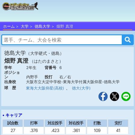
ホーム
大学
徳島大学
畑野 真澄
徳島大学
（大学硬式・徳島）
畑野 真澄
（はたのまさと）
学年
2年生
背番号
6
ポジショ
ン
内野手
投打
右／右
出身校
大阪市立大淀中学校-東海大学付属大阪仰星-徳島大学
、
球 歴
東海大大阪仰星(高校)
徳大(大学)
• キャリア
試合数
打率
対左投手
対右投手
打数
安打
27
.376
.423
.361
109
41