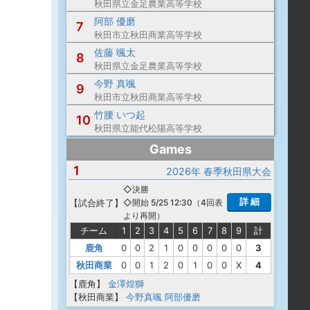
秋田県立金足農業高等学校
阿部 優磨
7
秋田市立秋田商業高等学校
佐藤 颯太
8
秋田県立金足農業高等学校
今野 真颯
9
秋田市立秋田商業高等学校
竹腰 いつ起
10
秋田県立能代松陽高等学校
Games
1
2026年 春季秋田県大会
◇決勝
詳 細
【
試合終了
】
◇開始 5/25 12:30（4回表
より再開）
チーム
1
2
3
4
5
6
7
8
9
計
鹿角
0
0
2
1
0
0
0
0
0
3
秋田商業
0
0
1
2
0
1
0
0
X
4
【鹿角】
金澤煌獅
【秋田商業】
今野真颯
阿部優磨