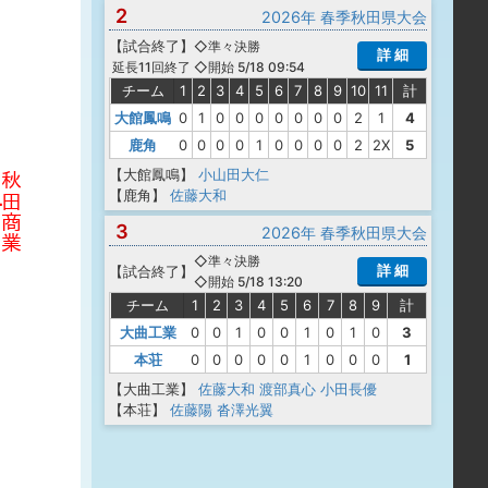
2
2026年 春季秋田県大会
【
試合終了
】
◇準々決勝
詳 細
◇開始 5/18 09:54
延長11回終了
チーム
1
2
3
4
5
6
7
8
9
10
11
計
大館鳳鳴
0
1
0
0
0
0
0
0
0
2
1
4
鹿角
0
0
0
0
1
0
0
0
0
2
2X
5
【大館鳳鳴】
小山田大仁
【鹿角】
佐藤大和
3
2026年 春季秋田県大会
◇準々決勝
詳 細
【
試合終了
】
◇開始 5/18 13:20
チーム
1
2
3
4
5
6
7
8
9
計
大曲工業
0
0
1
0
0
1
0
1
0
3
本荘
0
0
0
0
0
1
0
0
0
1
【大曲工業】
佐藤大和
渡部真心
小田長優
【本荘】
佐藤陽
沓澤光翼