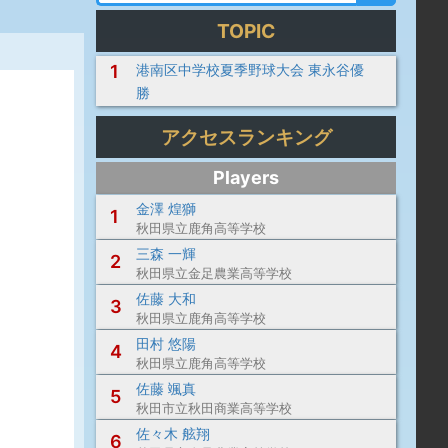
TOPIC
1
港南区中学校夏季野球大会 東永谷優
勝
アクセスランキング
Players
金澤 煌獅
1
秋田県立鹿角高等学校
三森 一輝
2
秋田県立金足農業高等学校
佐藤 大和
3
秋田県立鹿角高等学校
田村 悠陽
4
秋田県立鹿角高等学校
佐藤 颯真
5
秋田市立秋田商業高等学校
佐々木 舷翔
6