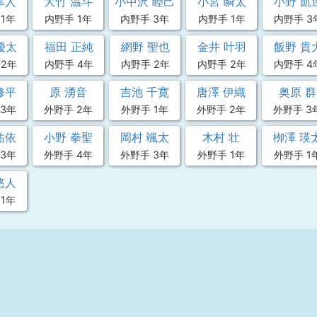
隼人
大竹 温斗
小中沢 睦己
小宮 瞬太
小野 凱
1年
内野手 1年
内野手 3年
内野手 1年
内野手 3
優太
福田 正純
網野 聖也
金井 叶羽
飯野 貴
 2年
内野手 4年
内野手 2年
内野手 2年
内野手 4
修平
原 湧音
吉池 千寛
唐澤 伊織
奥原 群
3年
外野手 2年
外野手 1年
外野手 2年
外野手 3
祐依
小野 拳聖
岡村 颯太
木村 壮
栁澤 瑛
3年
外野手 4年
外野手 3年
外野手 1年
外野手 1
悠人
1年