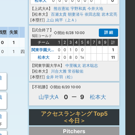
松本大
0
0
0
0
0
0
0
0
【上武大A】
熊谷憲祐
宇野和真
今井大地
【松本大】
百瀬太貴
朝妻渚斗
依田志龍
岩木宏亮
[本塁打]
上山 純平（上Ａ）
【
試合終了
】
残塁
失策
打撃結果
詳 細
◇開始 6/28 10:00
5回コールド
0
1
チーム
1
2
3
4
5
6
7
8
9
計
関東学園大学A
0
0
1
0
0
1
0
1
四球
、
三振
、
三失
、
捕併
松本大
2
0
8
0
1x
11
【関東学園大学A】
中里颯太
岩木聡志
【松本大】
川合大雅
常谷駿佑
[本塁打]
金井 叶羽（松）
雅
【
不戦勝
】
◇開始 6/20 10:00
0
9
山学大A
ー
松本大
哉
アクセスランキング Top5
雅
＜今日＞
年
Pitchers