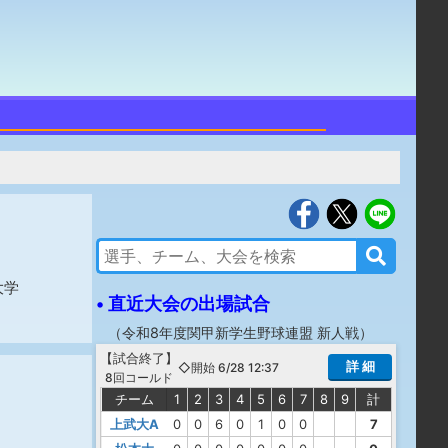
大学
• 直近大会の出場試合
（
令和8年度関甲新学生野球連盟 新人戦
）
【
試合終了
】
詳 細
◇開始 6/28 12:37
8回コールド
チーム
1
2
3
4
5
6
7
8
9
計
上武大A
0
0
6
0
1
0
0
7