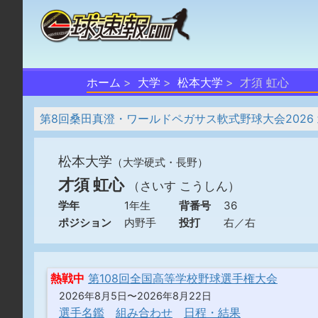
ホーム
大学
松本大学
才須 虹心
第8回桑田真澄・ワールドペガサス軟式野球大会2026
松本大学
（大学硬式・長野）
才須 虹心
（さいす こうしん）
学年
1年生
背番号
36
ポジション
内野手
投打
右／右
熱戦中
第108回全国高等学校野球選手権大会
2026年8月5日〜2026年8月22日
選手名鑑
組み合わせ
日程・結果