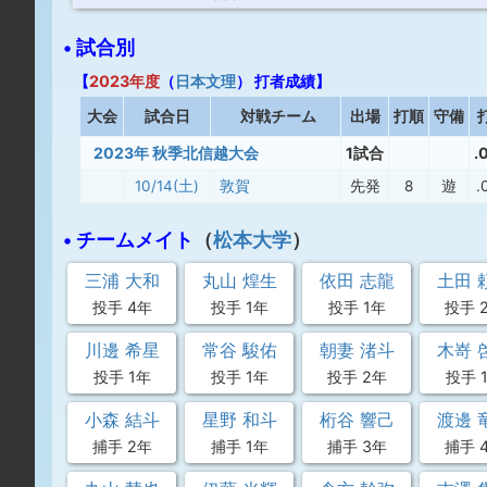
• 試合別
【
2023年度
（
日本文理
） 打者成績】
大
会
試合日
対戦チーム
出場
打順
守備
2023年 秋季北信越大会
1試合
.
10/14(土)
敦賀
先発
8
遊
.
• チームメイト
（
松本大学
）
三浦 大和
丸山 煌生
依田 志龍
土田 
投手 4年
投手 1年
投手 1年
投手 
川邊 希星
常谷 駿佑
朝妻 渚斗
木嵜 
投手 1年
投手 1年
投手 2年
投手 
小森 結斗
星野 和斗
桁谷 響己
渡邊 
捕手 2年
捕手 1年
捕手 3年
捕手 