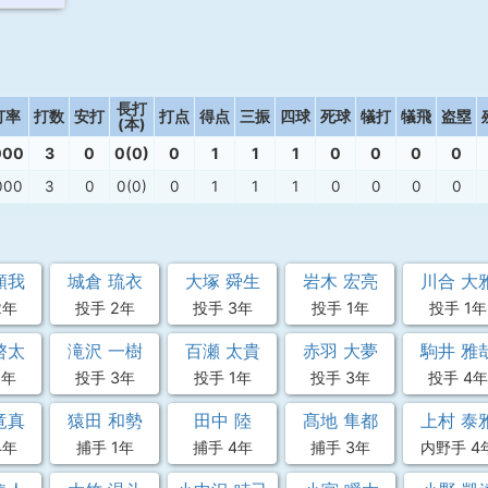
長打
打率
打数
安打
打点
得点
三振
四球
死球
犠打
犠飛
盗塁
(本)
000
3
0
0(0)
0
1
1
1
0
0
0
0
000
3
0
0(0)
0
1
1
1
0
0
0
0
頼我
城倉 琉衣
大塚 舜生
岩木 宏亮
川合 大
2年
投手 2年
投手 3年
投手 1年
投手 1年
啓太
滝沢 一樹
百瀬 太貴
赤羽 大夢
駒井 雅
1年
投手 3年
投手 1年
投手 3年
投手 4年
竜真
猿田 和勢
田中 陸
髙地 隼都
上村 泰
4年
捕手 1年
捕手 4年
捕手 3年
内野手 4