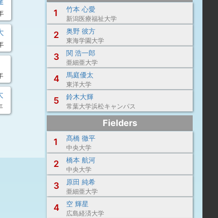
達
竹本 心愛
1
年
新潟医療福祉大学
奥野 彼方
大
2
東海学園大学
年
関 浩一郎
3
亜細亜大学
馬庭優太
年
4
東洋大学
太
鈴木大輝
5
年
常葉大学浜松キャンパス
Fielders
髙橋 徹平
1
中央大学
橋本 航河
2
中央大学
原田 純希
3
亜細亜大学
空 輝星
4
広島経済大学