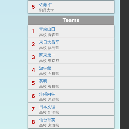
佐藤 仁
5
駒澤大学
Teams
青森山田
1
高校 青森県
東日大昌平
2
高校 福島県
関東第一
3
高校 東京都
遊学館
4
高校 石川県
英明
5
高校 香川県
沖縄尚学
6
高校 沖縄県
日本文理
7
高校 新潟県
仙台育英
8
高校 宮城県