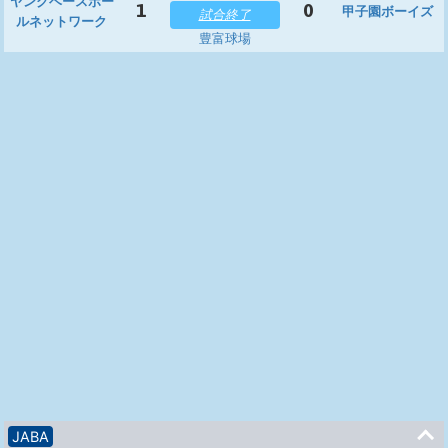
ヤングベースボー
1
0
甲子園ボーイズ
試合終了
ルネットワーク
豊富球場
JABA