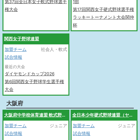
第37回全日本女子軟式野球選手
1部
権大会
第17回関西女子硬式野球選手権
ラッキートーナメント大会関仲
杯
関西女子野球連盟
加盟チーム
社会人・軟式
試合情報
最近の大会
ダイヤモンドカップ2026
第6回関西女子野球学生選手権
大会
大阪府
大阪府中学校体育連盟 軟式野球専門部
全日本少年硬式野球連盟（ヤングリーグ）
加盟チーム
ジュニア
加盟チーム
ジュニア
試合情報
試合情報