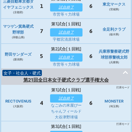
三菱自動車京都ダ
東北マークス
1
6
イヤフェニックス
試合終了
(宮城県)
(京都府)
市営等々力球場
第1試合[１回戦]
マツゲン箕島硬式
全足利クラブ
7
6
野球部
試合終了
(栃木県)
(和歌山県)
宇都宮清原球場
第2試合[１回戦]
兵庫県警察硬式野
野田サンダーズ
5
6
試合終了
球部県警桃太郎
(新潟県)
(兵庫県)
市営等々力球場
女子・社会人・硬式
第21回全日本女子硬式クラブ選手権大会
打席モード
第1試合[１回戦]
試合終了
RECTOVENUS
MONSTER
4
6
なごみの米屋ぴー
(大阪府)
(埼玉県)
ちゃんフィールド
大谷津野球場
打席モード
第3試合[１回戦]