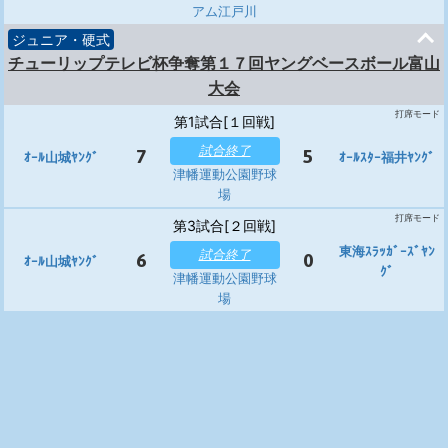
アム江戸川
ジュニア・硬式
チューリップテレビ杯争奪第１７回ヤングベースボール富山
大会
打席モード
第1試合[１回戦]
試合終了
7
5
ｵｰﾙ山城ﾔﾝｸﾞ
ｵｰﾙｽﾀｰ福井ﾔﾝｸﾞ
津幡運動公園野球
場
打席モード
第3試合[２回戦]
東海ｽﾗｯｶﾞｰｽﾞﾔﾝ
試合終了
6
0
ｵｰﾙ山城ﾔﾝｸﾞ
ｸﾞ
津幡運動公園野球
場