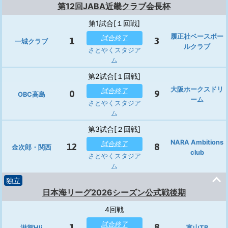
第12回JABA近畿クラブ会長杯
第1試合[１回戦]
履正社ベースボー
試合終了
1
3
一城クラブ
ルクラブ
さとやくスタジア
ム
第2試合[１回戦]
大阪ホークスドリ
試合終了
0
9
OBC高島
ーム
さとやくスタジア
ム
第3試合[２回戦]
NARA Ambitions
試合終了
12
8
金次郎・関西
club
さとやくスタジア
ム
独立
日本海リーグ2026シーズン公式戦後期
4回戦
試合終了
1
8
滋賀HIj
富山TB