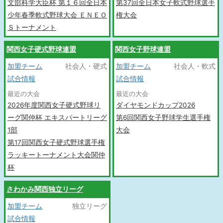
文部科学大臣杯 第１６回全日本
第37回全日本女子軟式野球選手
少年春季軟式野球大会 ＥＮＥＯ
権大会
Ｓトーナメント
関西女子硬式野球連盟
関西女子野球連盟
加盟チーム
社会人・硬式
加盟チーム
社会人・軟式
試合情報
試合情報
最近の大会
最近の大会
2026年度関西女子硬式野球リ
ダイヤモンドカップ2026
ーグ関仲杯 エキスパートリーグ
第6回関西女子野球学生選手権
1部
大会
第17回関西女子硬式野球選手権
ラッキートーナメント大会関仲
杯
さわかみ関西独立リーグ
加盟チーム
独立リーグ
試合情報