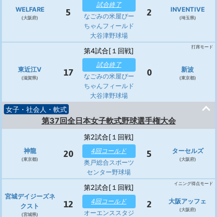
試合終了
WELFARE
INVENTIVE
5
2
なごみの米屋ぴー
(大阪府)
(埼玉県)
ちゃんフィールド
大谷津野球場
打席モード
第4試合[１回戦]
試合終了
東近江V
新波
17
0
なごみの米屋ぴー
(滋賀県)
(東京都)
ちゃんフィールド
大谷津野球場
女子・社会人・軟式
第37回全日本女子軟式野球選手権大会
第2試合[１回戦]
神龍
4回コールド
ターセルズ
20
5
(東京都)
(大阪府)
奥戸総合スポーツ
センター野球場
イニング得点モード
第2試合[１回戦]
宮城デイジーズネ
4回コールド
大阪アッフェ
12
2
クスト
(大阪府)
オーエンススタジ
(宮城県)