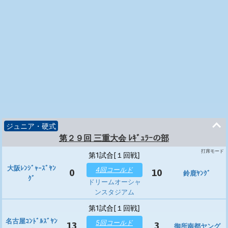
ジュニア・硬式
第２９回 三重大会 ﾚｷﾞｭﾗｰの部
打席モード
第1試合[１回戦]
大阪ﾚﾝｼﾞｬｰｽﾞﾔﾝ
4回コールド
0
10
鈴鹿ﾔﾝｸﾞ
ｸﾞ
ドリームオーシャ
ンスタジアム
第1試合[１回戦]
名古屋ｺﾝﾄﾞﾙｽﾞﾔﾝ
5回コールド
13
3
御所南都ヤング