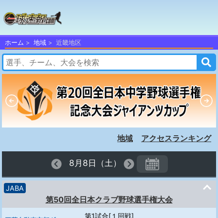
ホーム
地域
近畿地区
地域
アクセスランキング
8月8日（土）
JABA
第50回全日本クラブ野球選手権大会
第1試合[１回戦]