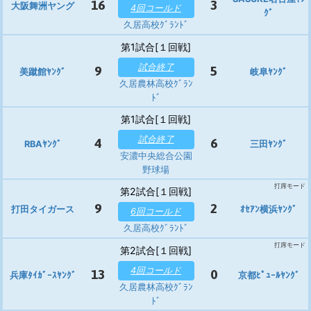
16
3
大阪舞洲ヤング
4回コールド
ｸﾞ
久居高校ｸﾞﾗﾝﾄﾞ
第1試合[１回戦]
試合終了
9
5
美蹴館ﾔﾝｸﾞ
岐阜ﾔﾝｸﾞ
久居農林高校ｸﾞﾗﾝ
ﾄﾞ
第1試合[１回戦]
試合終了
4
6
RBAﾔﾝｸﾞ
三田ﾔﾝｸﾞ
安濃中央総合公園
野球場
打席モード
第2試合[１回戦]
9
2
打田タイガース
ｵｾｱﾝ横浜ﾔﾝｸﾞ
6回コールド
久居高校ｸﾞﾗﾝﾄﾞ
打席モード
第2試合[１回戦]
4回コールド
13
0
兵庫ﾀｲｶﾞｰｽﾔﾝｸﾞ
京都ﾋﾟｭｰﾙﾔﾝｸﾞ
久居農林高校ｸﾞﾗﾝ
ﾄﾞ