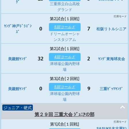
ｸﾞ
三重県立白山高校
グランド
打席モード
第2試合[１回戦]
ﾔﾝｸﾞ神戸ﾄﾞﾗｺﾞﾝ
5回コールド
0
7
松阪リトルシニア
ｽﾞ
ドリームオーシャ
ンスタジアム
第2試合[１回戦]
4回コールド
32
2
美蹴館ﾔﾝｸﾞ
ﾔﾝｸﾞ東海球友会
津球場公園内野球
場
第3試合[２回戦]
5回コールド
0
9
美蹴館ﾔﾝｸﾞ
三重ｾﾞｯﾂﾔﾝｸﾞ
津球場公園内野球
場
ジュニア・硬式
第２９回 三重大会 ｼﾞｭﾆｱの部
打席モード
第1試合[１回戦]
SASUKE名古屋ﾔﾝ