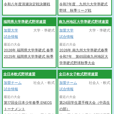
令和八年度清瀬決定戦決勝戦
令和7年度 九州六大学準硬式
野球 秋季リーグ戦
福岡県大学準硬式野球連盟
南九州地区大学準硬式野球連盟
加盟大学
大学・準硬式
加盟大学
大学・準硬式
試合情報
試合情報
最近の大会
最近の大会
2026年 福岡県大学準硬式 春季
2026年 南九州大学準硬式春季
2025年 福岡県大学準硬式 秋季
令和7年 第65回南九州地区大
学準硬式野球秋季大会
全日本軟式野球連盟
全日本女子軟式野球連盟
加盟チーム
社会人・軟式
加盟チーム
社会人・軟式
試合情報
試合情報
最近の大会
最近の大会
第17回全日本少年春季 ENEOS
第24回学生選手権大会（中高生
トーナメント
の部）