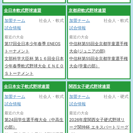
全日本軟式野球連盟
京都府軟式野球連盟
加盟チーム
社会人・軟式
加盟チーム
社会人・軟式
試合情報
試合情報
最近の大会
最近の大会
第17回全日本少年春季 ENEOS
中信杯第55回全京都学童選手権
トーナメント
大会(ジュニアの部)
文部科学大臣杯 第１６回全日本
中信杯第55回全京都学童選手権
少年春季軟式野球大会 ＥＮＥＯ
大会(学童の部）
Ｓトーナメント
全日本女子軟式野球連盟
関西女子硬式野球連盟
加盟チーム
社会人・軟式
加盟チーム
社会人・硬式
試合情報
試合情報
最近の大会
最近の大会
第24回学生選手権大会（中高生
2026年度関西女子硬式野球リ
の部）
ーグ関仲杯 エキスパートリーグ