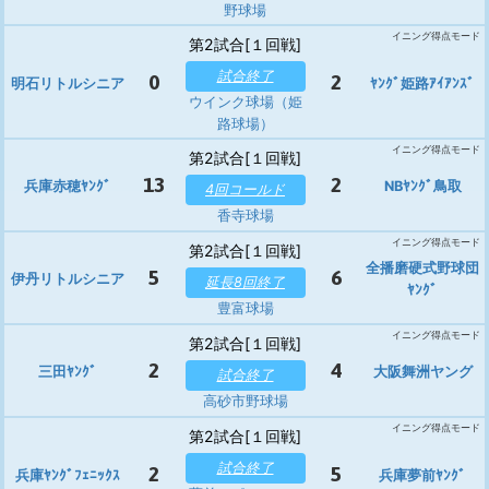
野球場
イニング得点モード
第2試合[１回戦]
試合終了
0
2
明石リトルシニア
ﾔﾝｸﾞ姫路ｱｲｱﾝｽﾞ
ウインク球場（姫
路球場）
イニング得点モード
第2試合[１回戦]
13
2
兵庫赤穂ﾔﾝｸﾞ
NBﾔﾝｸﾞ鳥取
4回コールド
香寺球場
イニング得点モード
第2試合[１回戦]
全播磨硬式野球団
5
6
伊丹リトルシニア
延長8回終了
ﾔﾝｸﾞ
豊富球場
イニング得点モード
第2試合[１回戦]
2
4
三田ﾔﾝｸﾞ
大阪舞洲ヤング
試合終了
高砂市野球場
イニング得点モード
第2試合[１回戦]
試合終了
2
5
兵庫ﾔﾝｸﾞﾌｪﾆｯｸｽ
兵庫夢前ﾔﾝｸﾞ