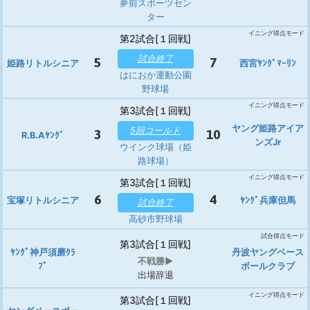
夢前スポーツセン
ター
イニング得点モード
第2試合[１回戦]
試合終了
5
7
姫路リトルシニア
西宮ﾔﾝｸﾞﾏｰﾘﾝ
はにおか運動公園
野球場
イニング得点モード
第3試合[１回戦]
ヤング姫路アイア
5回コールド
3
10
R.B.Aﾔﾝｸﾞ
ンズJr
ウインク球場（姫
路球場）
イニング得点モード
第3試合[１回戦]
6
4
宝塚リトルシニア
ﾔﾝｸﾞ兵庫但馬
試合終了
高砂市野球場
試合得点モード
第3試合[１回戦]
ﾔﾝｸﾞ神戸須磨ｸﾗ
丹波ヤングベース
不戦勝▶︎
ﾌﾞ
ボールクラブ
出場辞退
イニング得点モード
第3試合[１回戦]