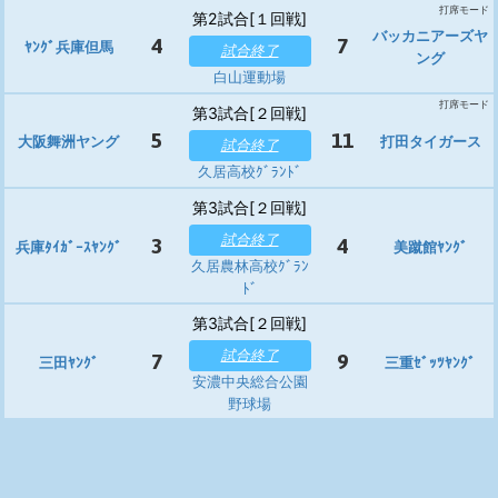
打席モード
第2試合[１回戦]
バッカニアーズヤ
4
7
ﾔﾝｸﾞ兵庫但馬
試合終了
ング
白山運動場
打席モード
第3試合[２回戦]
5
11
大阪舞洲ヤング
打田タイガース
試合終了
久居高校ｸﾞﾗﾝﾄﾞ
第3試合[２回戦]
試合終了
3
4
兵庫ﾀｲｶﾞｰｽﾔﾝｸﾞ
美蹴館ﾔﾝｸﾞ
久居農林高校ｸﾞﾗﾝ
ﾄﾞ
第3試合[２回戦]
試合終了
7
9
三田ﾔﾝｸﾞ
三重ｾﾞｯﾂﾔﾝｸﾞ
安濃中央総合公園
野球場