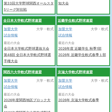
第33回大学野球関西オールスタ
知大会
5リーグ対抗戦
全日本大学軟式野球連盟
近畿学生軟式野球連盟
加盟大学
大学・軟式
加盟大学
大学・軟式
試合情報
試合情報
最近の大会
最近の大会
全日本大学軟式野球選抜大会
2026年度 近畿学生 秋季1部
第48回 全日本大学軟式野球選
2026年 近畿学生軟式春季１部
手権大会
関西六大学軟式野球連盟
京滋大学軟式野球連盟
加盟大学
大学・軟式
加盟大学
大学・軟式
試合情報
試合情報
最近の大会
最近の大会
2026年度関西地区ブロック大
2026年 京滋大学軟式春季
会