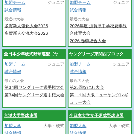
加盟チーム
ジュニア
加盟チーム
ジュニア
試合情報
試合情報
最近の大会
最近の大会
多賀新人強化大会2026
2026年度 滋賀県中学校夏季総
多賀新人交流大会2026
合体育大会
2026 春季総合大会
全日本少年硬式野球連盟（ヤングリーグ）
ヤングリーグ東関西ブロック
加盟チーム
ジュニア
加盟チーム
ジュニア
試合情報
試合情報
最近の大会
最近の大会
第34回ヤングリーグ選手権大会
第25回なにわ大会
第34回ヤングリーグ選手権大会
第１１回大阪ニューヤングレギ
ュラー大会
京滋大学野球連盟
全日本大学女子硬式野球連盟
加盟大学
大学・硬式
加盟大学
大学・硬式
試合情報
試合情報