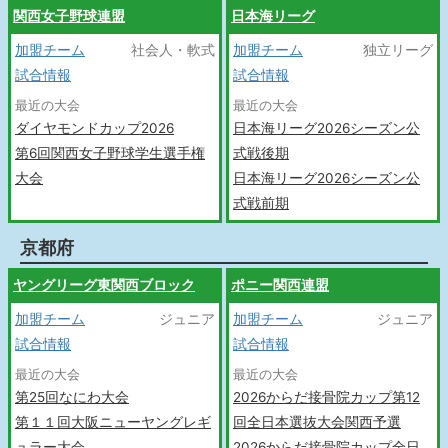
関西女子野球連盟
日本海リーグ
加盟チーム
社会人・軟式
加盟チーム
独立リーグ
試合情報
試合情報
最近の大会
最近の大会
ダイヤモンドカップ2026
日本海リーグ2026シーズン公
第6回関西女子野球学生選手権
式戦後期
大会
日本海リーグ2026シーズン公
式戦前期
京都府
ヤングリーグ東関西ブロック
ポニー関西連盟
加盟チーム
ジュニア
加盟チーム
ジュニア
試合情報
試合情報
最近の大会
最近の大会
第25回なにわ大会
2026からだ接骨院カップ第12
第１１回大阪ニューヤングレギ
回全日本選抜大会関西予選
ュラー大会
2026からだ接骨院カップ全日