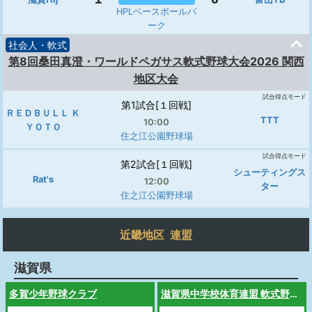
HPLベースボールパ
ーク
社会人・軟式
第8回桑田真澄・ワールドペガサス軟式野球大会2026 関西
地区大会
試合得点モード
第1試合[１回戦]
ＲＥＤＢＵＬＬ Ｋ
TTT
10:00
ＹＯＴＯ
住之江公園野球場
試合得点モード
第2試合[１回戦]
シューティングス
Rat's
12:00
ター
住之江公園野球場
近畿地区 連盟
滋賀県
多賀少年野球クラブ
滋賀県中学校体育連盟 軟式野球専門部