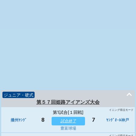
ジュニア・硬式
第５７回姫路アイアンズ大会
イニング得点モード
第1試合[１回戦]
8
7
播州ﾔﾝｸﾞ
ﾔﾝｸﾞｵｰﾙ神戸
試合終了
豊富球場
イニング得点モード