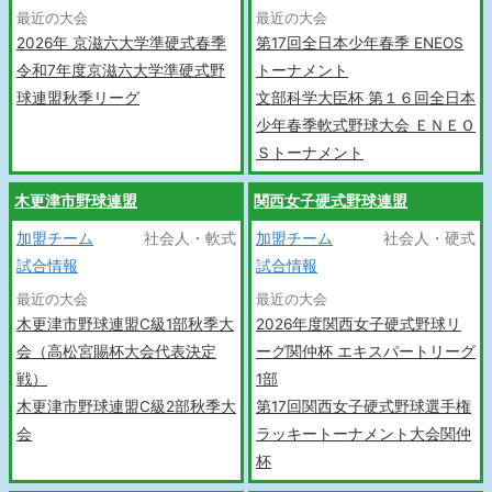
最近の大会
最近の大会
2026年 京滋六大学準硬式春季
第17回全日本少年春季 ENEOS
令和7年度京滋六大学準硬式野
トーナメント
球連盟秋季リーグ
文部科学大臣杯 第１６回全日本
少年春季軟式野球大会 ＥＮＥＯ
Ｓトーナメント
木更津市野球連盟
関西女子硬式野球連盟
加盟チーム
社会人・軟式
加盟チーム
社会人・硬式
試合情報
試合情報
最近の大会
最近の大会
木更津市野球連盟C級1部秋季大
2026年度関西女子硬式野球リ
会（高松宮賜杯大会代表決定
ーグ関仲杯 エキスパートリーグ
戦）
1部
木更津市野球連盟C級2部秋季大
第17回関西女子硬式野球選手権
会
ラッキートーナメント大会関仲
杯