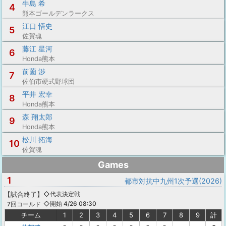
牛島 希
4
熊本ゴールデンラークス
江口 悟史
5
佐賀魂
藤江 星河
6
Honda熊本
前薗 渉
7
佐伯市硬式野球団
平井 宏幸
8
Honda熊本
森 翔太郎
9
Honda熊本
松川 拓海
10
佐賀魂
Games
1
都市対抗中九州1次予選(2026)
【
試合終了
】
◇代表決定戦
◇開始 4/26 08:30
7回コールド
チーム
1
2
3
4
5
6
7
8
9
計