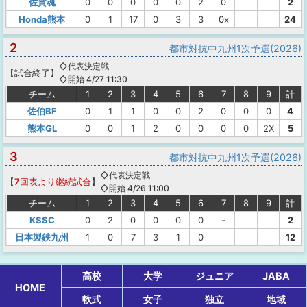
佐賀魂
0
0
0
0
0
2
0
2
Honda熊本
0
1
17
0
3
3
0x
24
2
都市対抗中九州1次予選(2026)
◇代表決定戦
【
試合終了
】
◇開始 4/27 11:30
チーム
1
2
3
4
5
6
7
8
9
計
佐伯BF
0
1
1
0
0
2
0
0
0
4
熊本GL
0
0
1
2
0
0
0
0
2X
5
3
都市対抗中九州1次予選(2026)
◇代表決定戦
【
7回表より継続試合
】
◇開始 4/26 11:00
チーム
1
2
3
4
5
6
7
8
9
計
KSSC
0
2
0
0
0
0
-
2
日本製鉄九州
1
0
7
3
1
0
12
高校
大学
ジュニア
JABA
HOME
軟式
女子
独立
地域