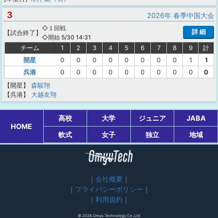
3
2026年 春季中国大会
◇１回戦
詳 細
【
試合終了
】
◇開始 5/30 14:31
チーム
1
2
3
4
5
6
7
8
9
計
開星
0
0
0
0
0
0
0
0
1
1
呉港
0
0
0
0
0
0
0
0
0
0
【開星】
森駿翔
【呉港】
大越友翔
高校
大学
ジュニア
JABA
HOME
軟式
女子
独立
地域
会社概要
プライバシーポリシー
利用規約
© 2026 Omyu Technology Co.,Ltd