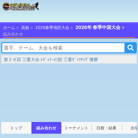
2026年 春季中国大会
ホーム
高校
2026春季地区大会
組み合わせ
第２９回 三重大会 ﾚｷﾞｭﾗｰの部 三重ｾﾞｯﾂﾔﾝｸﾞ優勝
トップ
組み合わせ
トーナメント
日程・結果
出