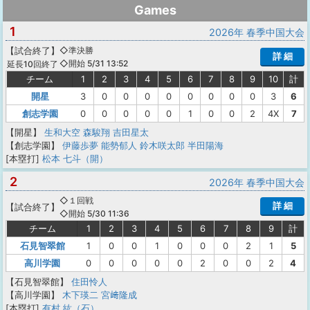
Games
1
2026年 春季中国大会
【
試合終了
】
◇準決勝
詳 細
◇開始 5/31 13:52
延長10回終了
チーム
1
2
3
4
5
6
7
8
9
10
計
開星
3
0
0
0
0
0
0
0
0
3
6
創志学園
0
0
0
0
0
1
0
0
2
4X
7
【開星】
生和大空
森駿翔
吉田星太
【創志学園】
伊藤歩夢
能勢郁人
鈴木咲太郎
半田陽海
[本塁打]
松本 七斗（開）
2
2026年 春季中国大会
◇１回戦
詳 細
【
試合終了
】
◇開始 5/30 11:36
チーム
1
2
3
4
5
6
7
8
9
計
石見智翠館
1
0
0
1
0
0
0
2
1
5
高川学園
0
0
0
0
0
2
0
0
2
4
【石見智翠館】
住田怜人
【高川学園】
木下瑛二
宮﨑隆成
[本塁打]
有村 紘（石）