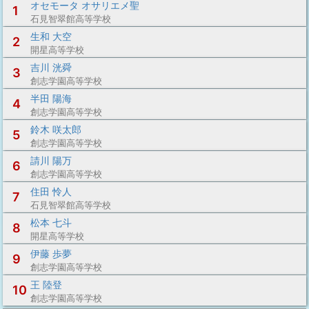
オセモータ オサリエメ聖
1
石見智翠館高等学校
生和 大空
2
開星高等学校
吉川 洸舜
3
創志学園高等学校
半田 陽海
4
創志学園高等学校
鈴木 咲太郎
5
創志学園高等学校
請川 陽万
6
創志学園高等学校
住田 怜人
7
石見智翠館高等学校
松本 七斗
8
開星高等学校
伊藤 歩夢
9
創志学園高等学校
王 陸登
10
創志学園高等学校