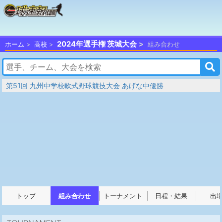
2024年選手権 茨城大会
ホーム
高校
組み合わせ
第51回 九州中学校軟式野球競技大会 あげな中優勝
トップ
組み合わせ
トーナメント
日程・結果
出