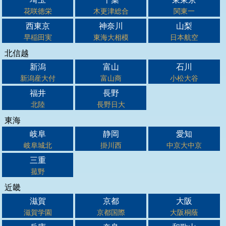
花咲徳栄
木更津総合
関東一
西東京
神奈川
山梨
早稲田実
東海大相模
日本航空
北信越
新潟
富山
石川
新潟産大付
富山商
小松大谷
福井
長野
北陸
長野日大
東海
岐阜
静岡
愛知
岐阜城北
掛川西
中京大中京
三重
菰野
近畿
滋賀
京都
大阪
滋賀学園
京都国際
大阪桐蔭