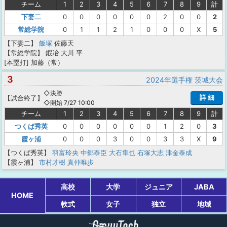
チーム
1
2
3
4
5
6
7
8
9
計
下妻二
0
0
0
0
0
0
2
0
0
2
常総学院
0
1
1
2
1
0
0
0
X
5
【下妻二】
飯塚
佐藤天
【常総学院】
鍜冶
大川
平
[本塁打]
加藤（常）
3
2024年選手権 茨城大会
◇決勝
詳 細
【
試合終了
】
◇開始 7/27 10:00
チーム
1
2
3
4
5
6
7
8
9
計
つくば秀英
0
0
0
0
0
0
1
2
0
3
霞ヶ浦
0
0
0
3
0
0
3
3
X
9
【つくば秀英】
羽富玲央
中郷泰臣
大石隼也
石塚大志
津金泰成
【霞ヶ浦】
市村才樹
真仲唯歩
高校
大学
ジュニア
JABA
HOME
軟式
女子
独立
地域