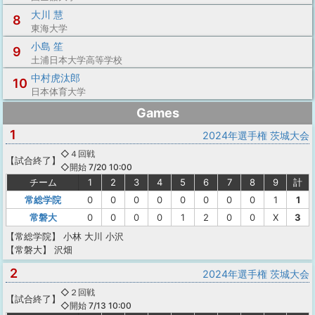
大川 慧
8
東海大学
小島 笙
9
土浦日本大学高等学校
中村虎汰郎
10
日本体育大学
Games
1
2024年選手権 茨城大会
◇４回戦
【
試合終了
】
◇開始 7/20 10:00
チーム
1
2
3
4
5
6
7
8
9
計
常総学院
0
0
0
0
0
0
0
0
1
1
常磐大
0
0
0
0
1
2
0
0
X
3
【常総学院】
小林
大川
小沢
【常磐大】
沢畑
2
2024年選手権 茨城大会
◇２回戦
【
試合終了
】
◇開始 7/13 10:00