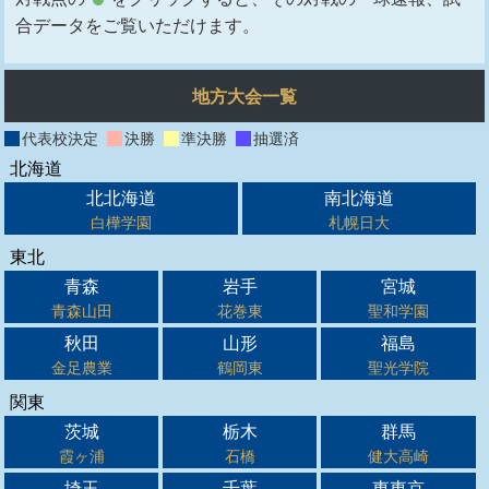
合データをご覧いただけます。
地方大会一覧
代表校決定
決勝
準決勝
抽選済
北海道
北北海道
南北海道
白樺学園
札幌日大
東北
青森
岩手
宮城
青森山田
花巻東
聖和学園
秋田
山形
福島
金足農業
鶴岡東
聖光学院
関東
茨城
栃木
群馬
霞ヶ浦
石橋
健大高崎
埼玉
千葉
東東京