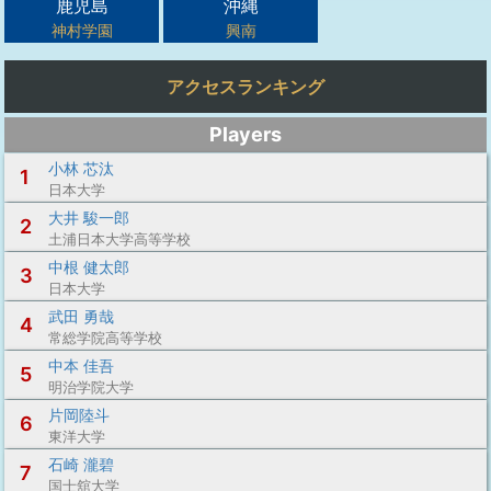
鹿児島
沖縄
神村学園
興南
アクセスランキング
Players
小林 芯汰
1
日本大学
大井 駿一郎
2
土浦日本大学高等学校
中根 健太郎
3
日本大学
武田 勇哉
4
常総学院高等学校
中本 佳吾
5
明治学院大学
片岡陸斗
6
東洋大学
石崎 瀧碧
7
国士舘大学