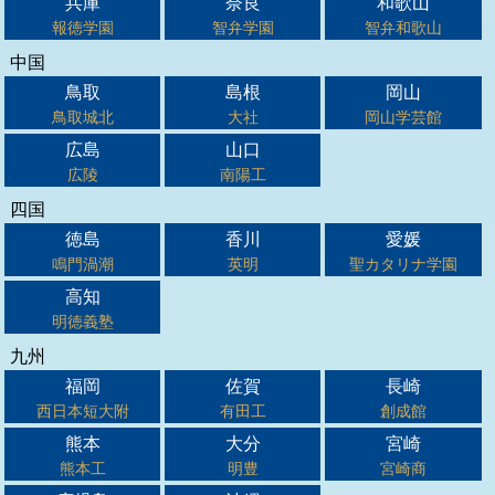
兵庫
奈良
和歌山
報徳学園
智弁学園
智弁和歌山
中国
鳥取
島根
岡山
鳥取城北
大社
岡山学芸館
広島
山口
広陵
南陽工
四国
徳島
香川
愛媛
鳴門渦潮
英明
聖カタリナ学園
高知
明徳義塾
九州
福岡
佐賀
長崎
西日本短大附
有田工
創成館
熊本
大分
宮崎
熊本工
明豊
宮崎商