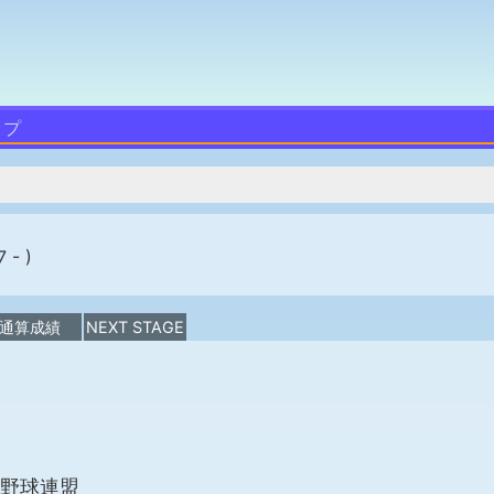
ップ
 - )
通算成績
NEXT STAGE
野球連盟