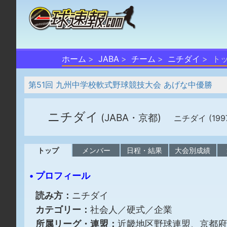
ホーム
JABA
チーム
ニチダイ
ト
第51回 九州中学校軟式野球競技大会 あげな中優勝
ニチダイ
(JABA・京都)
ニチダイ (1997
トップ
メンバー
日程・結果
大会別成績
• プロフィール
読み方：
ニチダイ
カテゴリー：
社会人／硬式／企業
所属リーグ・連盟：
近畿地区野球連盟、京都府