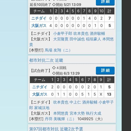
詳 細
◇開始 5/21 13:09
延長10回終了
チーム
1
2
3
4
5
6
7
8
9
10
計
ニチダイ
0
0
0
0
0
0
1
4
0
2
7
大阪ガス
4
0
0
0
0
0
0
0
1
0
5
【ニチダイ】
小倉甲子郎
吹本貴也
酒井駿輔
【大阪ガス】
大宮隆寛
田中誠也
稲垣豪人
本間悠
貴
[本塁打]
馬場 友翔（ニ）
都市対抗二次 近畿
◇４回戦
詳 細
【
試合終了
】
◇開始 6/3 13:29
チーム
1
2
3
4
5
6
7
8
9
計
ニチダイ
2
0
0
0
0
0
2
0
1
5
大阪ガス
0
1
1
0
0
5
1
5
X
13
【ニチダイ】
吹本貴也
中上仁
酒井駿輔
小倉甲子
郎
家城汰地
【大阪ガス】
本間悠貴
宮本大勢
執行大成
[本塁打]
丹羽 美颯輝（ニ）
1049925（大）
第97回都市対抗 近畿2次予選