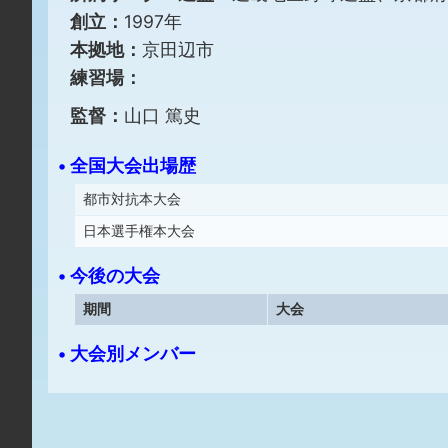
創立：
1997年
本拠地：
京田辺市
練習場：
監督：
山口 篤史
• 全国大会出場歴
都市対抗本大会
日本選手権本大会
• 今後の大会
期間
大会
• 大会別メンバー