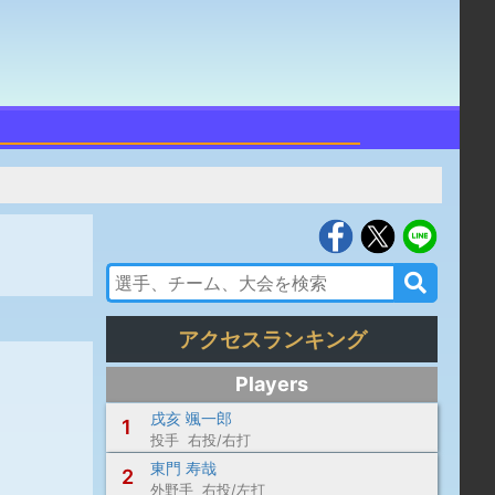
アクセスランキング
Players
戌亥 颯一郎
1
投手 右投/右打
東門 寿哉
2
外野手 右投/左打