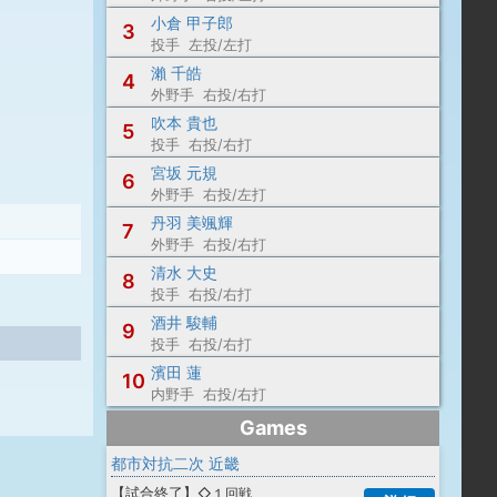
小倉 甲子郎
3
投手 左投/左打
瀨 千皓
4
外野手 右投/右打
吹本 貴也
5
投手 右投/右打
宮坂 元規
6
外野手 右投/左打
丹羽 美颯輝
7
外野手 右投/右打
清水 大史
8
投手 右投/右打
酒井 駿輔
9
投手 右投/右打
濱田 蓮
10
内野手 右投/右打
Games
都市対抗二次 近畿
【
試合終了
】
◇１回戦