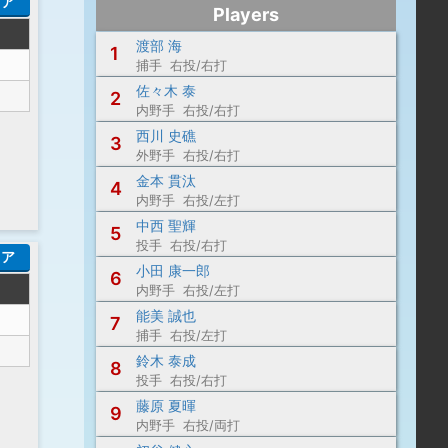
コア
Players
渡部 海
1
捕手 右投/右打
佐々木 泰
2
内野手 右投/右打
西川 史礁
3
外野手 右投/右打
金本 貫汰
4
内野手 右投/左打
中西 聖輝
5
投手 右投/右打
コア
小田 康一郎
6
内野手 右投/左打
能美 誠也
7
捕手 右投/左打
鈴木 泰成
8
投手 右投/右打
藤原 夏暉
9
内野手 右投/両打