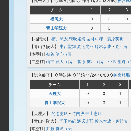
【
試合終了
】◇準々決勝
◇開始 11/22 13:45◇
神宮球
チーム
1
2
3
福岡大
0
0
0
青山学院大
0
0
1
【福岡大】
楠井悠太
朝吹拓海
栗林斗輝
-
簑原英明
【青山学院大】
中西聖輝
渡辺光羽
鈴木泰成
-
渡部海
[本塁打]
初谷 健心（青）
[二塁打]
山下 颯太（福）
簑原 英明（福）
中西 聖輝（
【
試合終了
】◇準決勝
◇開始 11/24 10:00◇
神宮球場
チーム
1
2
3
天理大
0
0
1
青山学院大
0
3
1
【天理大】
的場吏玖
-
竹内快
井上恵翔
【青山学院大】
児玉悠紀
渡辺光羽
鈴木泰成
-
渡部海
[本塁打]
井脇 将誠（天）