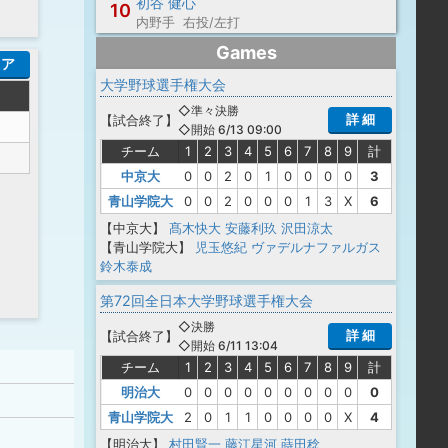
初谷 健心
10
内野手 右投/左打
Games
コア
大学野球選手権大会
◇準々決勝
詳 細
【
試合終了
】
◇開始 6/13 09:00
チーム
1
2
3
4
5
6
7
8
9
計
中京大
0
0
2
0
1
0
0
0
0
3
青山学院大
0
0
2
0
0
0
1
3
X
6
【中京大】
髙木快大
安藤利玖
沢田涼太
【青山学院大】
児玉悠紀
ヴァデルナファルガス
鈴木泰成
第72回全日本大学野球選手権大会
◇決勝
詳 細
【
試合終了
】
◇開始 6/11 13:04
チーム
1
2
3
4
5
6
7
8
9
計
明治大
0
0
0
0
0
0
0
0
0
0
青山学院大
2
0
1
1
0
0
0
0
X
4
【明治大】
村田賢一
藤江星河
蒔田稔