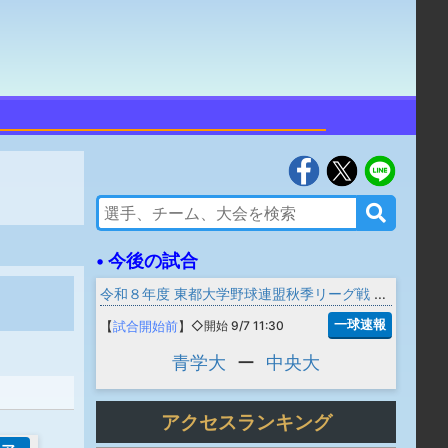
• 今後の試合
令和８年度 東都大学野球連盟秋季リーグ戦 1部
一球速報
【
試合開始前
】
◇開始 9/7 11:30
青学大
ー
中央大
アクセスランキング