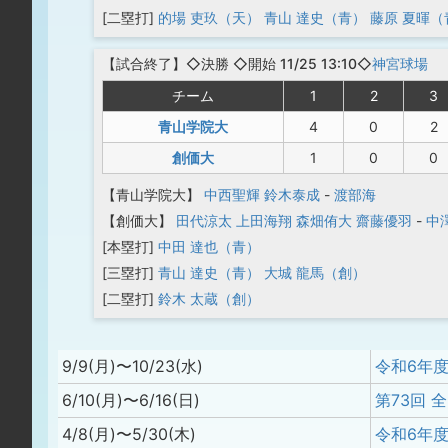
[二塁打]
的場 吏玖（天）
青山 達史（青）
藤原 夏暉（
【
試合終了
】◇決勝
◇開始 11/25 13:10◇
神宮球場
チーム
1
2
3
青山学院大
4
0
2
創価大
1
0
0
【青山学院大】
中西聖輝
鈴木泰成
-
渡部海
【創価大】
田代涼太
上田海翔
森畑侑大
齋藤優羽
-
中
[本塁打]
中田 達也（青）
[三塁打]
青山 達史（青）
大城 龍馬（創）
[二塁打]
鈴木 太蔵（創）
9/9(月)〜10/23(水)
6/10(月)〜6/16(日)
第73回 
4/8(月)〜5/30(木)