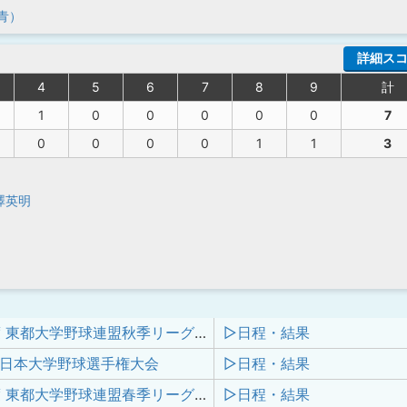
青）
詳細ス
4
5
6
7
8
9
計
1
0
0
0
0
0
7
0
0
0
0
1
1
3
澤英明
令和6年度 東都大学野球連盟秋季リーグ戦 1部
▷日程・結果
全日本大学野球選手権大会
▷日程・結果
令和6年度 東都大学野球連盟春季リーグ戦 1部
▷日程・結果