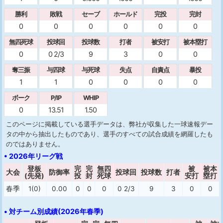
勝利
敗戦
セーブ
ホールド
完投
完封
0
0
0
0
0
0
無四死球
投球回
投球数
打者
被安打
被本塁打
0
0 2/3
9
3
0
0
奪三振
与四球
与死球
失点
自責点
暴投
1
1
0
0
0
0
ボーク
P/IP
WHIP
0
13.51
1.50
このページに掲載している選手データは、弊社が収集した一球速報デー
タの中から抽出したものであり、選手のすべての試合成績を網羅したも
のではありません。
• 2026年リーグ戦
登板
完
完
無四
被
被本
大会
防御率
投球回
投球数
打者
(先発)
投
封
死球
安打
塁打
春季
1(0)
0.00
0
0
0
0 2/3
9
3
0
0
• 対チーム別成績(2026年春季)