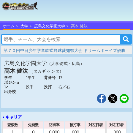
ホーム
大学
広島文化学園大学
髙木 健汰
第７０回中日少年学童軟式野球愛知県大会 ドリームボーイズ優勝
広島文化学園大学
（大学硬式・広島）
髙木 健汰
（タカギ ケンタ）
学年
1年生
背番号
17
ポジショ
ン
投手
投打
右／右
出身校
• キャリア
登板数
先発数
防御率
被打率
対左打者
対右打者
1
0
0.000
.000
.000