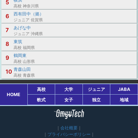
5
高校 神奈川県
西有田中（拠）
6
ジュニア 佐賀県
あげな中
7
ジュニア 沖縄県
東筑
8
高校 福岡県
鶴岡東
9
高校 山形県
青森山田
10
高校 青森県
高校
大学
ジュニア
JABA
HOME
軟式
女子
独立
地域
会社概要
プライバシーポリシー