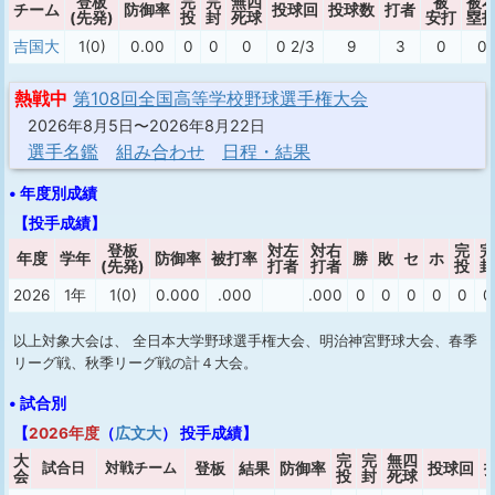
登板
完
完
無四
被
被
チーム
防御率
投球回
投球数
打者
(先発)
投
封
死球
安打
塁
吉国大
1(0)
0.00
0
0
0
0 2/3
9
3
0
0
熱戦中
第108回全国高等学校野球選手権大会
2026年8月5日〜2026年8月22日
選手名鑑
組み合わせ
日程・結果
• 年度別成績
【投手成績】
登板
対左
対右
完
完
年度
学年
防御率
被打率
勝
敗
セ
ホ
(先発)
打者
打者
投
封
2026
1年
1(0)
0.000
.000
.000
0
0
0
0
0
0
以上対象大会は、 全日本大学野球選手権大会、明治神宮野球大会、春季
リーグ戦、秋季リーグ戦の計４大会。
• 試合別
【
2026年度
（
広文大
） 投手成績】
大
完
完
無四
試合日
対戦チーム
登板
結果
防御率
投球回
会
投
封
死球