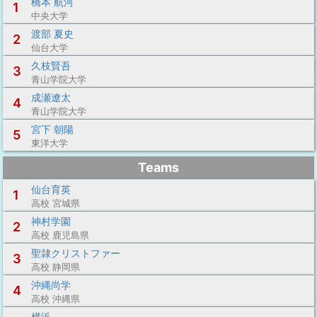
橋本 航河
1
中央大学
渡部 夏史
2
仙台大学
久枝賢吾
3
青山学院大学
成瀬遼太
4
青山学院大学
宮下 朝陽
5
東洋大学
Teams
仙台育英
1
高校 宮城県
神村学園
2
高校 鹿児島県
聖隷クリストファー
3
高校 静岡県
沖縄尚学
4
高校 沖縄県
横浜