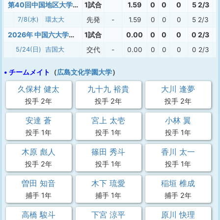
第40回中国地区大学野球新人戦
1試合
1.59
0
0
0
5 2/3
7/8(水)
環太大
先発
-
1.59
0
0
0
5 2/3
2026年 中国六大学春季
1試合
0.00
0
0
0
0 2/3
5/24(日)
吉国大
交代
-
0.00
0
0
0
0 2/3
• チームメイト
（
広島文化学園大学
）
久保村 健太
九十九 裕貴
大川 逢夢
投手 2年
投手 2年
投手 2年
安達 蒼
宮上 太壱
小林 翼
投手 1年
投手 1年
投手 1年
木原 彪人
篠田 秀斗
香川 太一
投手 2年
投手 1年
投手 1年
曽田 知音
木下 琉愛
稲垣 椎成
捕手 1年
捕手 1年
捕手 2年
高橋 駿斗
下宮 涼平
原川 快理