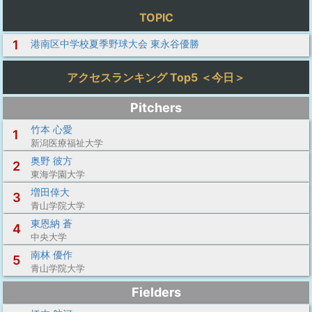
TOPIC
1
港南区中学校夏季野球大会 東永谷優勝
アクセスランキング Top5 ＜今日＞
Pitchers
竹本 心愛
1
新潟医療福祉大学
奥野 彼方
2
東海学園大学
増田倖大
3
青山学院大学
東恩納 蒼
4
中央大学
南林 優作
5
青山学院大学
Fielders