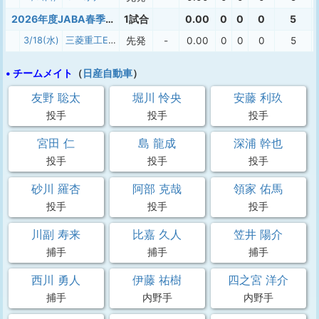
2026年度JABA春季神奈川県企業大会
1試合
0.00
0
0
0
5
3/18(水)
三菱重工East
先発
-
0.00
0
0
0
5
• チームメイト
（
日産自動車
）
友野 聡太
堀川 怜央
安藤 利玖
投手
投手
投手
宮田 仁
島 龍成
深浦 幹也
投手
投手
投手
砂川 羅杏
阿部 克哉
領家 佑馬
投手
投手
投手
川副 寿来
比嘉 久人
笠井 陽介
捕手
捕手
捕手
西川 勇人
伊藤 祐樹
四之宮 洋介
捕手
内野手
内野手