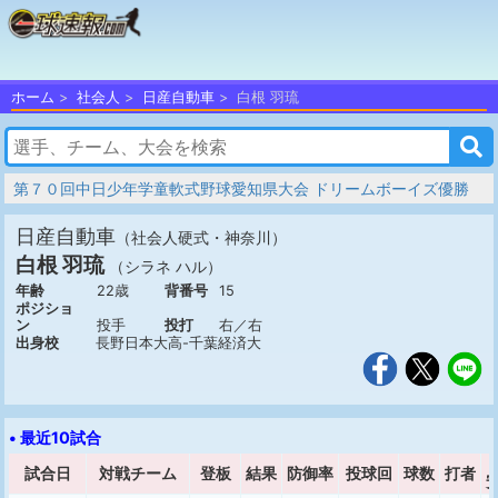
ホーム
社会人
日産自動車
白根 羽琉
第７０回中日少年学童軟式野球愛知県大会 ドリームボーイズ優勝
日産自動車
（社会人硬式・神奈川）
白根 羽琉
（シラネ ハル）
年齢
22歳
背番号
15
ポジショ
ン
投手
投打
右／右
出身校
長野日本大高-千葉経済大
• 最近10試合
試合日
対戦チーム
登板
結果
防御率
投球回
球数
打者