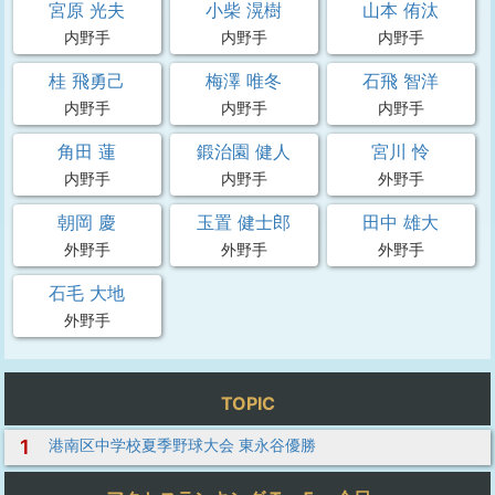
宮原 光夫
小柴 滉樹
山本 侑汰
内野手
内野手
内野手
桂 飛勇己
梅澤 唯冬
石飛 智洋
内野手
内野手
内野手
角田 蓮
鍛治園 健人
宮川 怜
内野手
内野手
外野手
朝岡 慶
玉置 健士郎
田中 雄大
外野手
外野手
外野手
石毛 大地
外野手
TOPIC
1
港南区中学校夏季野球大会 東永谷優勝