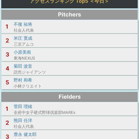
アクセスランキング Top5 ＜今日＞
Pitchers
不後 祐将
1
社会人代表
米圧 寛成
2
三京アムコ
小原美南
3
東海NEXUS
菊田 波音
4
読売ジャイアンツ
野村 和希
5
小林クリエイト
Fielders
菅田 理緒
1
全府中女子硬式野球倶楽部MAREs
熊田 任洋
2
社会人代表
豊永 健太郎
3