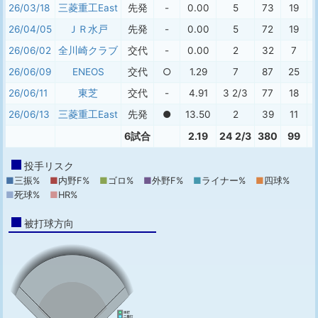
26/03/18
三菱重工East
先発
-
0.00
5
73
19
26/04/05
ＪＲ水戸
先発
-
0.00
5
72
19
26/06/02
全川崎クラブ
交代
-
0.00
2
32
7
26/06/09
ENEOS
交代
○
1.29
7
87
25
26/06/11
東芝
交代
-
4.91
3 2/3
77
18
26/06/13
三菱重工East
先発
●
13.50
2
39
11
6試合
2.19
24 2/3
380
99
投手リスク
■
三振%
■
内野F%
■
ゴロ%
■
外野F%
■
ライナー%
■
四球%
■
死球%
■
HR%
被打球方向