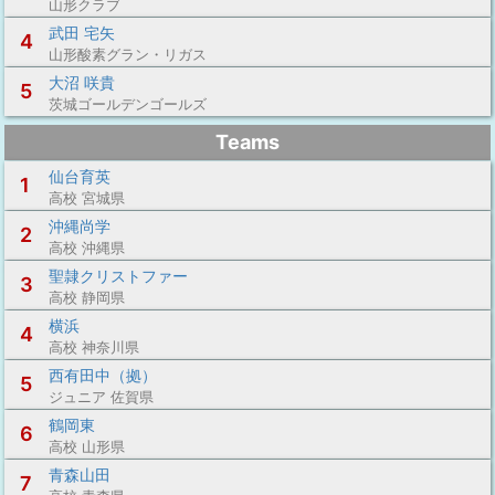
山形クラブ
武田 宅矢
4
山形酸素グラン・リガス
大沼 咲貴
5
茨城ゴールデンゴールズ
Teams
仙台育英
1
高校 宮城県
沖縄尚学
2
高校 沖縄県
聖隷クリストファー
3
高校 静岡県
横浜
4
高校 神奈川県
西有田中（拠）
5
ジュニア 佐賀県
鶴岡東
6
高校 山形県
青森山田
7