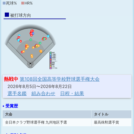
■
死球%
■
HR%
被打球方向
熱戦中
第108回全国高等学校野球選手権大会
2026年8月5日〜2026年8月22日
選手名鑑
組み合わせ
日程・結果
• 受賞歴
大会
タイトル
全日本クラブ野球選手権 九州地区予選
最高殊勲選手賞