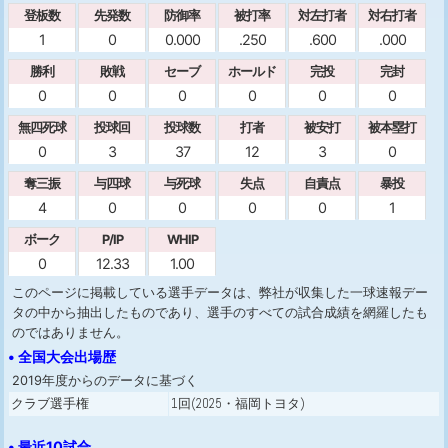
登板数
先発数
防御率
被打率
対左打者
対右打者
1
0
0.000
.250
.600
.000
勝利
敗戦
セーブ
ホールド
完投
完封
0
0
0
0
0
0
無四死球
投球回
投球数
打者
被安打
被本塁打
0
3
37
12
3
0
奪三振
与四球
与死球
失点
自責点
暴投
4
0
0
0
0
1
ボーク
P/IP
WHIP
0
12.33
1.00
このページに掲載している選手データは、弊社が収集した一球速報デー
タの中から抽出したものであり、選手のすべての試合成績を網羅したも
のではありません。
• 全国大会出場歴
2019年度からのデータに基づく
クラブ選手権
1回(2025・福岡トヨタ)
• 最近10試合