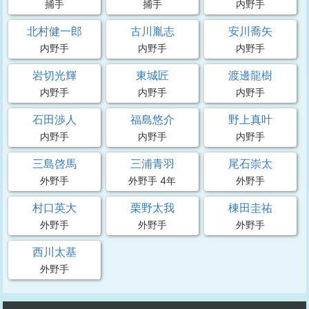
捕手
捕手
内野手
北村健一郎
古川胤志
安川喬矢
内野手
内野手
内野手
岩切光輝
東城匠
渡邊龍樹
内野手
内野手
内野手
石田渉人
福島悠介
野上真叶
内野手
内野手
内野手
三島啓馬
三浦青羽
尾石崇太
外野手
外野手 4年
外野手
村口英大
栗野太我
棟田圭祐
外野手
外野手
外野手
西川太基
外野手