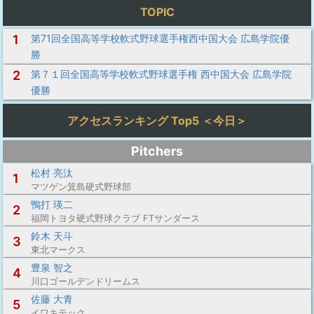
TOPIC
1
第71回全国高等学校軟式野球選手権西中国大会 広島学院優
勝
2
第７１回全国高等学校軟式野球選手権 西中国大会 広島学院
優勝
アクセスランキング Top5 ＜今日＞
Pitchers
松村 亮汰
1
マツゲン箕島硬式野球部
鴨打 瑛二
2
福岡トヨタ硬式野球クラブ FTサンダース
鈴木 天斗
3
東北マークス
豊泉 智之
4
川口ゴールデンドリームス
佐藤 大青
5
イワキテック