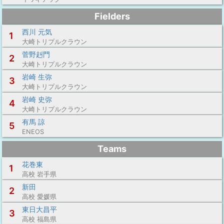
Fielders
西川 元気
1
大崎トリプルクラウン
菅野赳門
2
大崎トリプルクラウン
岩崎 生弥
3
大崎トリプルクラウン
岩崎 史弥
4
大崎トリプルクラウン
有馬 諒
5
ENEOS
Teams
花巻東
1
高校 岩手県
新田
2
高校 愛媛県
東日大昌平
3
高校 福島県