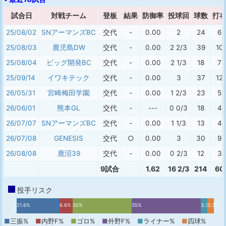
試合日
対戦チーム
登板
結果
防御率
投球回
球数
打
25/08/02
SNアーマンズBC
交代
-
0.00
2
24
6
25/08/03
鹿児島DW
交代
-
0.00
2 2/3
39
10
25/08/04
ビッグ開発BC
交代
-
0.00
2 1/3
18
7
25/09/14
イワキテック
交代
-
0.00
3
37
12
26/05/31
宮崎梅田学園
交代
-
0.00
1 2/3
23
5
26/06/01
熊本GL
交代
-
---
0 0/3
18
4
26/07/07
SNアーマンズBC
交代
-
0.00
1 1/3
13
4
26/07/08
GENESIS
交代
○
0.00
3
30
9
26/08/08
鹿沼39
交代
-
0.00
0 2/3
12
3
9試合
1.62
16 2/3
214
60
投手リスク
21.6%
6.6%
30%
35%
3.3%
3.3%
■
三振%
■
内野F%
■
ゴロ%
■
外野F%
■
ライナー%
■
四球%