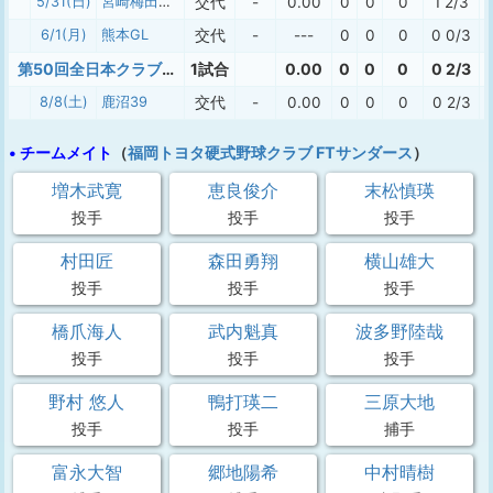
5/31(日)
宮崎梅田学園
交代
-
0.00
0
0
0
1 2/3
6/1(月)
熊本GL
交代
-
---
0
0
0
0 0/3
第50回全日本クラブ野球選手権大会
1試合
0.00
0
0
0
0 2/3
8/8(土)
鹿沼39
交代
-
0.00
0
0
0
0 2/3
• チームメイト
（
福岡トヨタ硬式野球クラブ FTサンダース
）
増木武寛
恵良俊介
末松慎瑛
投手
投手
投手
村田匠
森田勇翔
横山雄大
投手
投手
投手
橋爪海人
武内魁真
波多野陸哉
投手
投手
投手
野村 悠人
鴨打瑛二
三原大地
投手
投手
捕手
富永大智
郷地陽希
中村晴樹