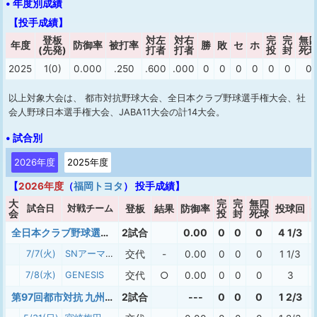
• 年度別成績
【投手成績】
登板
対左
対右
完
完
無
年度
防御率
被打率
勝
敗
セ
ホ
(先発)
打者
打者
投
封
死
2025
1(0)
0.000
.250
.600
.000
0
0
0
0
0
0
0
以上対象大会は、 都市対抗野球大会、全日本クラブ野球選手権大会、社
会人野球日本選手権大会、JABA11大会の計14大会。
• 試合別
2026年度
2025年度
【
2026年度
（
福岡トヨタ
） 投手成績】
大
完
完
無四
試合日
対戦チーム
登板
結果
防御率
投球回
会
投
封
死球
全日本クラブ野球選手権九州地区予選
2試合
0.00
0
0
0
4 1/3
7/7(火)
SNアーマンズBC
交代
-
0.00
0
0
0
1 1/3
7/8(水)
GENESIS
交代
○
0.00
0
0
0
3
第97回都市対抗 九州地区予選
2試合
---
0
0
0
1 2/3