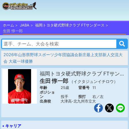
ホーム
JABA
福岡トヨタ硬式野球クラブ FTサンダース
生田 惇一郎
2026年山形県野球スポーツ少年団協議会新庄最上支部新人交流大
会 大蔵一球優勝
福岡トヨタ硬式野球クラブ FTサンダース
生田 惇一郎
（イクタジュンイチロウ）
年齢
25歳
背番号
11
ポジショ
ン
投手
投打
右／左
出身校
大津高-北九州市立大
• キャリア