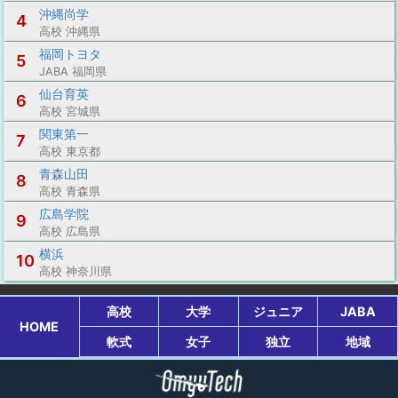
沖縄尚学
4
高校 沖縄県
福岡トヨタ
5
JABA 福岡県
仙台育英
6
高校 宮城県
関東第一
7
高校 東京都
青森山田
8
高校 青森県
広島学院
9
高校 広島県
横浜
10
高校 神奈川県
高校
大学
ジュニア
JABA
HOME
軟式
女子
独立
地域