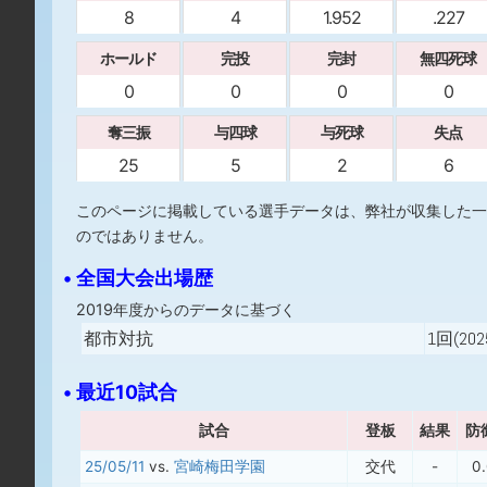
8
4
1.952
.227
ホールド
完投
完封
無四死球
0
0
0
0
奪三振
与四球
与死球
失点
25
5
2
6
このページに掲載している選手データは、弊社が収集した一
のではありません。
• 全国大会出場歴
2019年度からのデータに基づく
都市対抗
1回(202
• 最近10試合
試合
登板
結果
防
25/05/11
vs.
宮崎梅田学園
交代
-
0