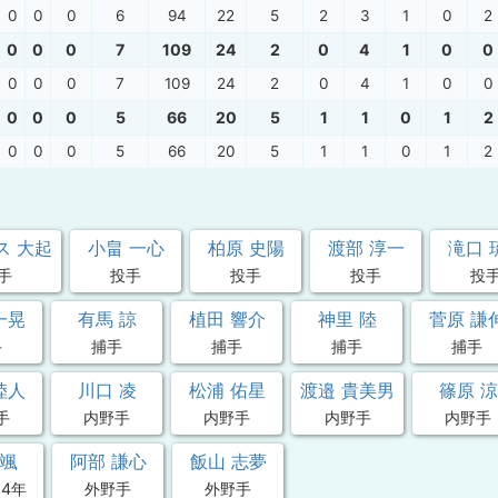
0
0
0
6
94
22
5
2
3
1
0
2
0
0
0
7
109
24
2
0
4
1
0
0
0
0
0
7
109
24
2
0
4
1
0
0
0
0
0
5
66
20
5
1
1
0
1
2
0
0
0
5
66
20
5
1
1
0
1
2
ス 大起
小畠 一心
柏原 史陽
渡部 淳一
滝口 
手
投手
投手
投手
投
一晃
有馬 諒
植田 響介
神里 陸
菅原 謙
手
捕手
捕手
捕手
捕手
陸人
川口 凌
松浦 佑星
渡邉 貴美男
篠原 涼
手
内野手
内野手
内野手
内野手
 颯
阿部 謙心
飯山 志夢
 4年
外野手
外野手