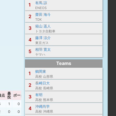
有馬 諒
1
ENEOS
齋田 海斗
2
TDK
箱山 遥人
3
トヨタ自動車
藤澤 涼介
4
東京ガス
相羽 寛太
5
ヤマハ
Teams
鶴岡東
1
高校 山形県
長崎日大
2
高校 長崎県
暴
有明
責点
ボーク
P/IP
WHIP
3
投
高校 熊本県
4
1
0
14.63
0.92
沖縄尚学
4
2
0
0
17.73
高校 沖縄県
1.36