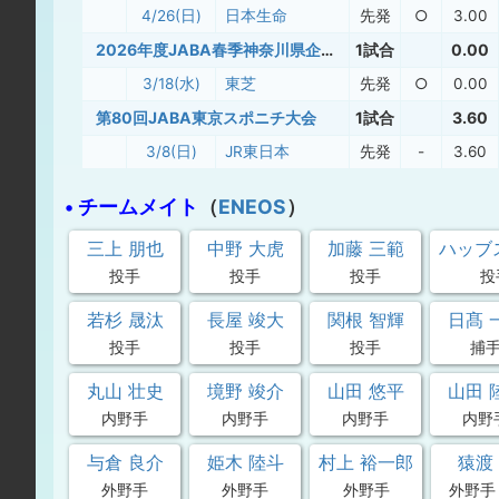
4/26(日)
日本生命
先発
○
3.00
2026年度JABA春季神奈川県企業大会
1試合
0.00
3/18(水)
東芝
先発
○
0.00
第80回JABA東京スポニチ大会
1試合
3.60
3/8(日)
JR東日本
先発
-
3.60
• チームメイト
（
ENEOS
）
三上 朋也
中野 大虎
加藤 三範
ハッブ
投手
投手
投手
投
若杉 晟汰
長屋 竣大
関根 智輝
日髙 
投手
投手
投手
捕
丸山 壮史
境野 竣介
山田 悠平
山田 
内野手
内野手
内野手
内野
与倉 良介
姫木 陸斗
村上 裕一郎
猿渡
外野手
外野手
外野手
外野手