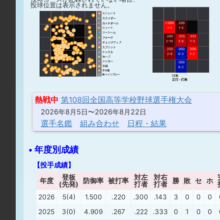
投球位置は表示されません。
1.000
.200
1-1
1-5
.200
.333
.333
2-10
2-6
1-3
.250
.000
.500
2-8
0-3
1-2
.000
0-2
熱戦中
第108回全国高等学校野球選手権大会
2026年8月5日〜2026年8月22日
選手名鑑
組み合わせ
日程・結果
• 年度別成績
【投手成績】
登板
対左
対右
年度
防御率
被打率
勝
敗
セ
ホ
(先発)
打者
打者
2026
5(4)
1.500
.220
.300
.143
3
0
0
0
2025
3(0)
4.909
.267
.222
.333
0
1
0
0