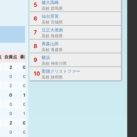
健大高崎
5
高校 群馬県
仙台育英
6
高校 宮城県
立正大淞南
7
高校 島根県
青森山田
8
高校 青森県
点
自責点
暴投
ボーク
WHIP
横浜
9
高校 神奈川県
2
0
0
1.23
聖隷クリストファー
10
0
0
0
1.00
高校 静岡県
2
0
0
1.31
0
1
0
0.75
0
0
0
0.00
0
1
0
0.86
2
0
0
1.00
0
0
0
1.00