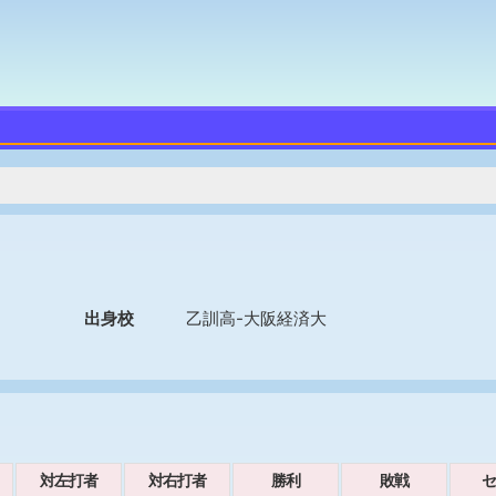
出身校
乙訓高-大阪経済大
対左打者
対右打者
勝利
敗戦
セ