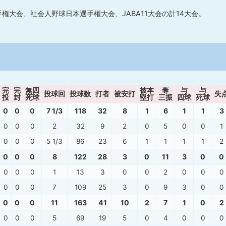
権大会、社会人野球日本選手権大会、JABA11大会の計14大会。
完
完
無四
被本
奪
与
与
投球回
投球数
打者
被安打
失
投
封
死球
塁打
三振
四球
死球
0
0
0
7 1/3
118
32
8
1
6
1
1
3
0
0
0
2
32
9
2
0
5
0
0
1
0
0
0
5 1/3
86
23
6
1
1
1
1
2
0
0
0
8
122
28
3
0
11
3
0
0
0
0
0
1
13
3
0
0
2
0
0
0
0
0
0
7
109
25
3
0
9
3
0
0
0
0
0
11
163
41
10
2
7
1
0
2
0
0
0
5
69
19
5
0
4
0
0
0