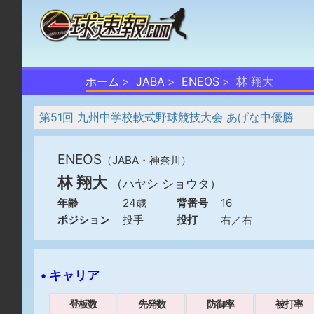
ホーム
JABA
ENEOS
林 翔大
第51回 九州中学校軟式野球競技大会 あげな中優勝
ENEOS
（JABA・神奈川）
林 翔大
（ハヤシ ショウタ）
年齢
24歳
背番号
16
ポジション
投手
投打
右／右
• キャリア
登板数
先発数
防御率
被打率