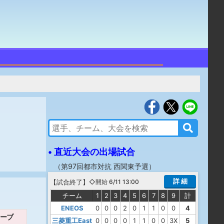
• 直近大会の出場試合
（
第97回都市対抗 西関東予選
）
詳 細
【
試合終了
】
◇開始 6/11 13:00
チーム
1
2
3
4
5
6
7
8
9
計
ENEOS
0
0
0
2
0
1
1
0
0
4
ーブ
三菱重工East
0
0
0
0
1
1
0
0
3X
5