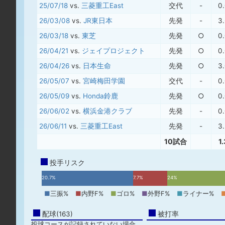
25/07/18
vs.
三菱重工East
交代
-
0
26/03/08
vs.
JR東日本
先発
-
3
26/03/18
vs.
東芝
先発
○
0
26/04/21
vs.
ジェイプロジェクト
先発
○
0
26/04/26
vs.
日本生命
先発
○
3
26/05/07
vs.
宮崎梅田学園
交代
-
0
26/05/09
vs.
Honda鈴鹿
先発
○
0
26/06/02
vs.
横浜金港クラブ
先発
-
0
26/06/11
vs.
三菱重工East
先発
-
3
10試合
1
投手リスク
20.7%
7.7%
24%
■
三振%
■
内野F%
■
ゴロ%
■
外野F%
■
ライナー%
配球(163)
被打率
投球コースが記録されていない場合、