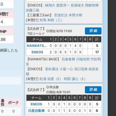
0
【ENEOS】
林翔大
渡部淳一
長屋竣大
関根智輝
加藤三範
本塁打
【三菱重工East】
安達壮汰
本間大暉
[本塁打]
対馬 和樹（三）
4
【
試合終了
】
詳 細
◇開始 6/10 11:00
HIP
7回コールド
.98
チーム
1
2
3
4
5
6
7
8
9
計
NANKATSU BASE
0
0
0
0
1
4
0
5
網羅したも
ENEOS
2
0
9
5
1
0
X
17
【NANKATSU BASE】
石倉春輝
川端光明
竹松明
良
【ENEOS】
若杉晟汰
小畠一心
滝口琉偉
柏原史
陽
[本塁打]
松浦 佑星（E）
阿部 謙心（E）
◇準決勝
詳 細
【
試合終了
】
◇開始 6/9 13:01
チーム
1
2
3
4
5
6
7
8
9
計
暴
ボーク
ENEOS
1
3
0
1
0
0
0
0
0
5
投
日産自動車
0
0
1
1
3
0
0
1
X
6
0
0