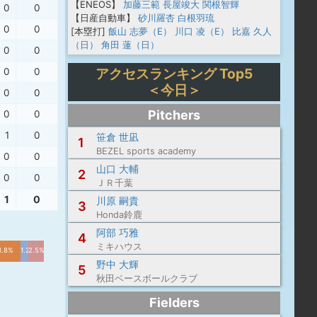
【ENEOS】
加藤三範
長屋竣大
関根智輝
0
0
【日産自動車】
砂川羅杏
白根羽琉
0
0
[本塁打]
飯山 志夢（E）
川口 凌（E）
比嘉 久人
（日）
角田 蓮（日）
0
0
アクセスランキング Top5
0
0
＜今日＞
0
0
Pitchers
0
0
1
0
笹倉 世凪
1
BEZEL sports academy
0
0
山口 大輔
2
0
0
ＪＲ千葉
1
0
川原 嗣貴
3
Honda鈴鹿
阿部 巧雅
4
ミキハウス
3.8%
1.2%
2.5%
野中 大輝
5
秋田ベースボールクラブ
Fielders