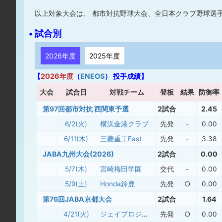
以上対象大会は、 都市対抗野球大会、全日本クラブ野球選手
• 試合別
2026年度
2025年度
【
2026年度
（
ENEOS
） 投手成績】
大
会
試合日
対戦チーム
登板
結果
防御率
第97回都市対抗 西関東予選
2試合
2.45
6/2(火)
横浜金港クラブ
先発
-
0.00
6/11(木)
三菱重工East
先発
-
3.38
JABA九州大会(2026)
2試合
0.00
5/7(木)
宮崎梅田学園
交代
-
0.00
5/9(土)
Honda鈴鹿
先発
○
0.00
第76回JABA京都大会
2試合
1.64
4/21(火)
ジェイプロジェクト
先発
○
0.00