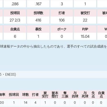
.286
.167
3
1
投球回
投球数
打者
被安打
被
27 2/3
416
106
22
自責点
暴投
ボーク
P/IP
W
6
1
0
15.04
0
球速報データの中から抽出したものであり、選手のすべての試合成績を
5・ENEOS)
被
被本
奪
与
与
失
自責
御率
投球回
球数
打者
安打
塁打
三振
四球
死球
点
点
.00
1
14
4
1
0
0
0
0
0
0