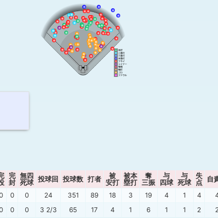
完
完
無四
被
被本
奪
与
与
失
投球回
投球数
打者
自
投
封
死球
安打
塁打
三振
四球
死球
点
0
0
0
24
351
89
18
3
19
4
1
4
0
0
0
3 2/3
65
17
4
1
6
1
1
2