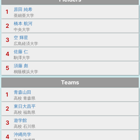
原田 純希
1
亜細亜大学
橋本 航河
2
中央大学
空 輝星
3
広島経済大学
佐藤 仁
4
駒澤大学
須藤 彪
5
桐蔭横浜大学
Teams
青森山田
1
高校 青森県
東日大昌平
2
高校 福島県
遊学館
3
高校 石川県
沖縄尚学
4