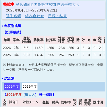
熱戦中
第108回全国高等学校野球選手権大会
2026年8月5日〜2026年8月22日
選手名鑑
組み合わせ
日程・結果
• 年度別成績
【投手成績】
登板
対左
対右
完
完
年度
学年
防御率
被打率
勝
敗
セ
ホ
(先発)
打者
打者
投
封
2026
2年
6(5)
1.459
.250
.234
.259
3
3
0
0
2
1
2025
1年
9(3)
1.484
.255
.257
.253
1
2
0
0
0
0
以上対象大会は、 全日本大学野球選手権大会、明治神宮野球大会、春季
リーグ戦、秋季リーグ戦の計４大会。
• 試合別
2026年度
2025年度
【
2026年度
（
環太大
） 投手成績】
大
完
完
無四
試合日
対戦チーム
登板
結果
防御率
投球回
会
投
封
死球