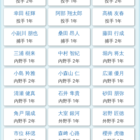
投手 2年
投手 1年
投手 2年
幸田 柾輝
阿部 翔太郎
髙橋 友春
投手 1年
投手 1年
投手 1年
小副川 朋也
桑田 昂人
藤田 行成
捕手 1年
捕手 1年
捕手 2年
三浦 樹来
中村 智紀
堀内 将太
内野手 1年
内野手 2年
内野手 1年
小島 羚雅
小森山 仁
広瀬 優月
内野手 2年
内野手 2年
内野手 1年
清瀬 健真
石井 隼貴
砂田 朋弥
内野手 1年
内野手 1年
内野手 1年
角戸 陽成
大室 銀河
岩野 匠徳
内野手 2年
外野手 1年
外野手 2年
市位 杯偲
森﨑 心路
櫻井 虎徹