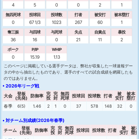
4
5
0
0
2
1
無四死球
投球回
投球数
打者
被安打
被本塁打
0
67 1/3
1023
267
60
1
奪三振
与四球
与死球
失点
自責点
暴投
36
16
0
21
11
2
ボーク
P/IP
WHIP
0
15.19
1.13
このページに掲載している選手データは、弊社が収集した一球速報デー
タの中から抽出したものであり、選手のすべての試合成績を網羅したも
のではありません。
• 2026年リーグ戦
登板
完
完
無四
被
被本
大会
防御率
投球回
投球数
打者
(先発)
投
封
死球
安打
塁打
春季
6(5)
1.46
2
1
0
37
578
148
32
0
• 対チーム別成績(2026年春季)
登板
完
完
無四
被
被
チーム
防御率
投球回
投球数
打者
(先発)
投
封
死球
安打
塁