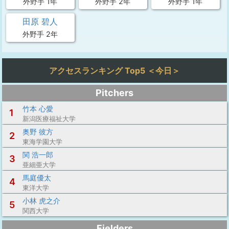
外野手 1年
外野手 2年
外野手 1年
田原 碧人
外野手 2年
アクセスランキング Top5 ＜今日＞
Pitchers
竹本 心愛
1
新潟医療福祉大学
奥野 彼方
2
東海学園大学
関 浩一郎
3
亜細亜大学
馬庭優太
4
東洋大学
小林 虎之介
5
関西大学
Fielders