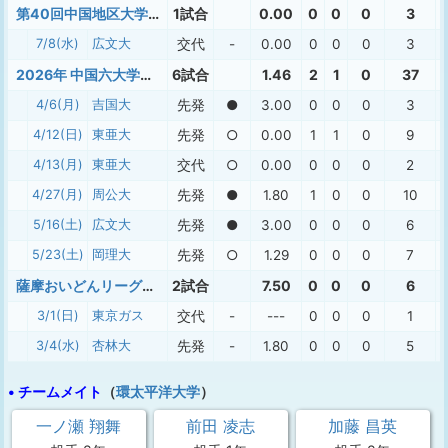
第40回中国地区大学野球新人戦
1試合
0.00
0
0
0
3
7/8(水)
広文大
交代
-
0.00
0
0
0
3
2026年 中国六大学春季
6試合
1.46
2
1
0
37
4/6(月)
吉国大
先発
●
3.00
0
0
0
3
4/12(日)
東亜大
先発
○
0.00
1
1
0
9
4/13(月)
東亜大
交代
○
0.00
0
0
0
2
4/27(月)
周公大
先発
●
1.80
1
0
0
10
5/16(土)
広文大
先発
●
3.00
0
0
0
6
5/23(土)
岡理大
先発
○
1.29
0
0
0
7
薩摩おいどんリーグ２０２６
2試合
7.50
0
0
0
6
3/1(日)
東京ガス
交代
-
---
0
0
0
1
3/4(水)
杏林大
先発
-
1.80
0
0
0
5
• チームメイト
（
環太平洋大学
）
一ノ瀬 翔舞
前田 凌志
加藤 昌英