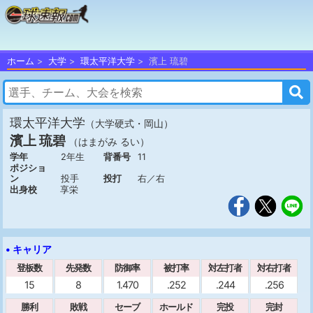
ホーム
大学
環太平洋大学
濱上 琉碧
環太平洋大学
（大学硬式・岡山）
濱上 琉碧
（はまがみ るい）
学年
2年生
背番号
11
ポジショ
ン
投手
投打
右／右
出身校
享栄
• キャリア
登板数
先発数
防御率
被打率
対左打者
対右打者
15
8
1.470
.252
.244
.256
勝利
敗戦
セーブ
ホールド
完投
完封