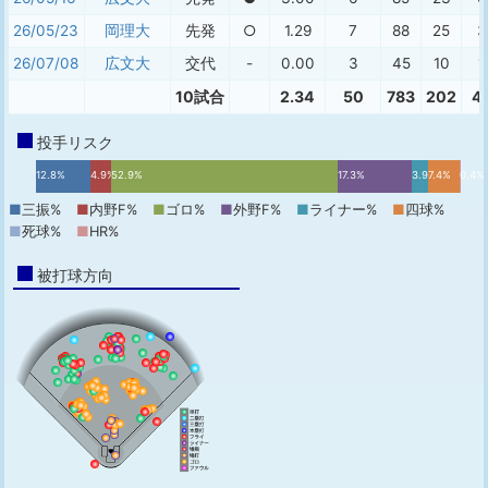
26/05/23
岡理大
先発
○
1.29
7
88
25
3
26/07/08
広文大
交代
-
0.00
3
45
10
1
10試合
2.34
50
783
202
4
投手リスク
12.8%
4.9%
52.9%
17.3%
3.9%
7.4%
0.4%
■
三振%
■
内野F%
■
ゴロ%
■
外野F%
■
ライナー%
■
四球%
■
死球%
■
HR%
被打球方向