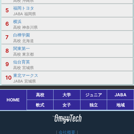
高校 沖縄県
福岡トヨタ
5
JABA 福岡県
横浜
6
高校 神奈川県
白樺学園
7
高校 北海道
関東第一
8
高校 東京都
仙台育英
9
高校 宮城県
東北マークス
10
JABA 宮城県
高校
大学
ジュニア
JABA
HOME
軟式
女子
独立
地域
会社概要