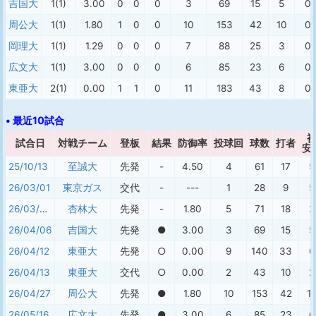
吉国大
1(1)
3.00
0
0
0
3
69
15
5
0
周公大
1(1)
1.80
1
0
0
10
153
42
10
0
岡理大
1(1)
1.29
0
0
0
7
88
25
3
0
広文大
1(1)
3.00
0
0
0
6
85
23
6
0
東亜大
2(1)
0.00
1
1
0
11
183
43
8
0
• 最近10試合
試合日
対戦チーム
登板
結果
防御率
投球回
球数
打者
安
25/10/13
至誠大
先発
-
4.50
4
61
17
5
26/03/01
東京ガス
交代
-
---
1
28
9
5
26/03/04
杏林大
先発
-
1.80
5
71
18
2
26/04/06
吉国大
先発
●
3.00
3
69
15
5
26/04/12
東亜大
先発
○
0.00
9
140
33
6
26/04/13
東亜大
交代
○
0.00
2
43
10
2
26/04/27
周公大
先発
●
1.80
10
153
42
1
26/05/16
広文大
先発
●
3.00
6
85
23
6