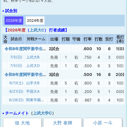
戦、秋季リーグ戦の計４大会。
• 試合別
2026年度
2024年度
【
2026年度
（
上武大C
） 打者成績】
大
長打
試合日
対戦チーム
出場
打順
守備
打率
打数
安打
会
(本)
令和8年度関甲新学生野球連盟新人戦 決勝トーナメント
2試合
.600
10
6
1(0)
7/5(日)
上武大B
先発
1
右
.750
4
3
0(0)
7/5(日)
上武大D
先発
1
右
.500
6
3
1(0)
令和8年度関甲新学生野球連盟 新人戦
3試合
.500
16
8
2(0)
6/13(土)
山学大B
先発
5
右
.600
5
3
1(0)
6/21(日)
平国大A
先発
1
右
.200
5
1
0(0)
6/28(日)
関東学園大学B
先発
1
右
.667
6
4
1(0)
• チームメイト
（
上武大学C
）
佃 大地
大野 泰輝
小原 一斗