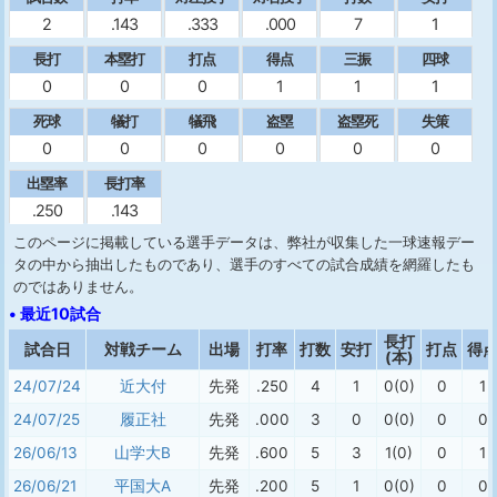
2
.143
.333
.000
7
1
長打
本塁打
打点
得点
三振
四球
0
0
0
1
1
1
死球
犠打
犠飛
盗塁
盗塁死
失策
0
0
0
0
0
0
出塁率
長打率
.250
.143
このページに掲載している選手データは、弊社が収集した一球速報デー
タの中から抽出したものであり、選手のすべての試合成績を網羅したも
のではありません。
• 最近10試合
長打
試合日
対戦チーム
出場
打率
打数
安打
打点
得
(本)
24/07/24
近大付
先発
.250
4
1
0(0)
0
1
24/07/25
履正社
先発
.000
3
0
0(0)
0
0
26/06/13
山学大B
先発
.600
5
3
1(0)
0
1
26/06/21
平国大A
先発
.200
5
1
0(0)
0
0