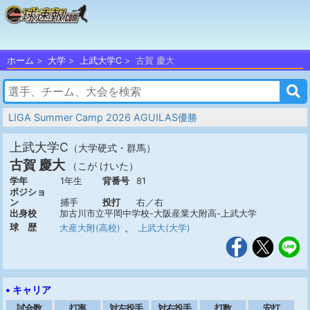
ホーム
大学
上武大学C
古賀 慶大
LIGA Summer Camp 2026 AGUILAS優勝
上武大学C
（大学硬式・群馬）
古賀 慶大
（こが けいた）
学年
1年生
背番号
81
ポジショ
ン
捕手
投打
右／右
出身校
加古川市立平岡中学校-大阪産業大附高-上武大学
、
球 歴
大産大附(高校)
上武大(大学)
• キャリア
試合数
打率
対左投手
対右投手
打数
安打