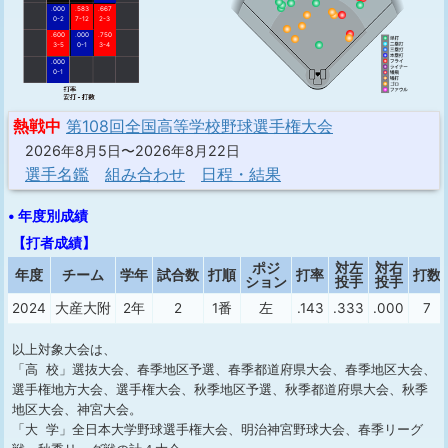
.000
.583
.667
0-2
7-12
2-3
.600
.000
.750
3-5
0-1
3-4
.000
0-1
熱戦中
第108回全国高等学校野球選手権大会
2026年8月5日〜2026年8月22日
選手名鑑
組み合わせ
日程・結果
• 年度別成績
【打者成績】
ポジ
対左
対右
年度
チーム
学年
試合数
打順
打率
打数
ション
投手
投手
2024
大産大附
2年
2
1番
左
.143
.333
.000
7
以上対象大会は、
「高 校」選抜大会、春季地区予選、春季都道府県大会、春季地区大会、
選手権地方大会、選手権大会、秋季地区予選、秋季都道府県大会、秋季
地区大会、神宮大会。
「大 学」全日本大学野球選手権大会、明治神宮野球大会、春季リーグ