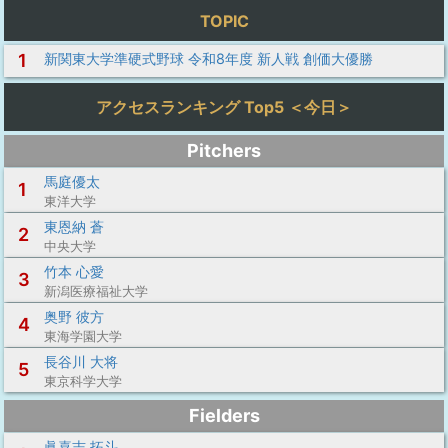
TOPIC
1
新関東大学準硬式野球 令和8年度 新人戦 創価大優勝
アクセスランキング Top5 ＜今日＞
Pitchers
馬庭優太
1
東洋大学
東恩納 蒼
2
中央大学
竹本 心愛
3
新潟医療福祉大学
奥野 彼方
4
東海学園大学
長谷川 大将
5
東京科学大学
Fielders
眞喜志 拓斗