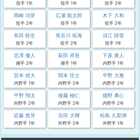
投手 1年
投手 1年
投手 2年
岡崎 功芽
広瀬 龍太郎
木下 大和
投手 2年
投手 1年
投手 2年
長田 鉄生
長谷川 拓海
須江 陸登
投手 2年
投手 2年
投手 1年
北澤 優人
荻田 祥吾
下原 勇人
捕手 2年
捕手 1年
内野手 1年
宮本 煌大
岡本 弦士
平野 大雅
内野手 1年
内野手 2年
内野手 2年
平野 翔太
後藤 柚仁
畑野 勇心
内野手 2年
内野手 2年
内野手 2年
近藤 悠牙
吉田 大輝
松島 久梨洲
内野手 1年
外野手 2年
外野手 1年