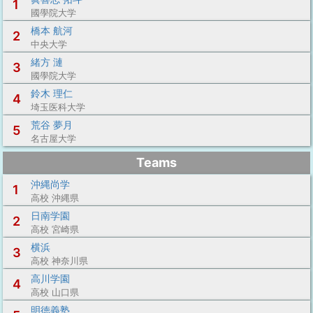
1
國學院大学
橋本 航河
2
中央大学
緒方 漣
3
國學院大学
鈴木 理仁
4
埼玉医科大学
荒谷 夢月
5
名古屋大学
Teams
沖縄尚学
1
高校 沖縄県
日南学園
2
高校 宮崎県
横浜
3
高校 神奈川県
高川学園
4
高校 山口県
明徳義塾