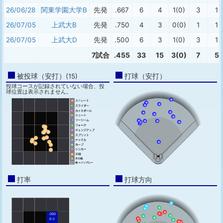
26/06/28
関東学園大学B
先発
.667
6
4
1(0)
3
1
26/07/05
上武大B
先発
.750
4
3
0(0)
1
1
26/07/05
上武大D
先発
.500
6
3
1(0)
3
1
7試合
.455
33
15
3(0)
7
5
被投球（安打）(15)
打球（安打）
投球コースが記録されていない場合、投
球位置は表示されません。
打率
打球方向
.000
0-2