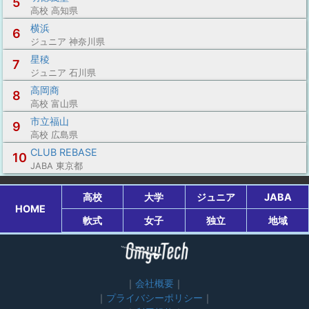
5
高校 高知県
横浜
6
ジュニア 神奈川県
星稜
7
ジュニア 石川県
高岡商
8
高校 富山県
市立福山
9
高校 広島県
CLUB REBASE
10
JABA 東京都
高校
大学
ジュニア
JABA
HOME
軟式
女子
独立
地域
会社概要
プライバシーポリシー