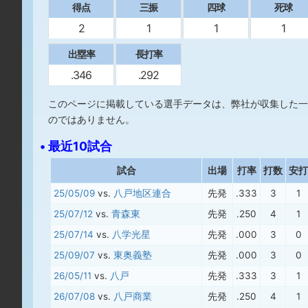
得点
三振
四球
死球
2
1
1
1
出塁率
長打率
.346
.292
このページに掲載している選手データは、弊社が収集した一
のではありません。
• 最近10試合
試合
出場
打率
打数
安打
25/05/09
vs.
八戸地区連合
先発
.333
3
1
25/07/12
vs.
青森東
先発
.250
4
1
25/07/14
vs.
八学光星
先発
.000
3
0
25/09/07
vs.
東奥義塾
先発
.000
3
0
26/05/11
vs.
八戸
先発
.333
3
1
26/07/08
vs.
八戸商業
先発
.250
4
1