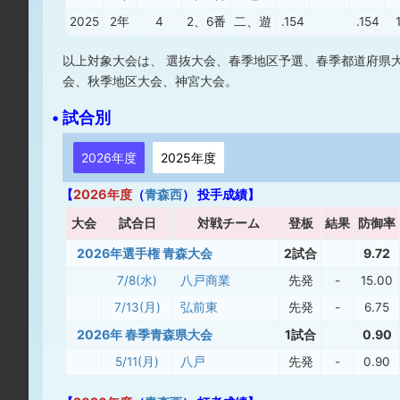
2025
2年
4
2、6番
二、遊
.154
.154
以上対象大会は、 選抜大会、春季地区予選、春季都道府県
会、秋季地区大会、神宮大会。
• 試合別
2026年度
2025年度
【
2026年度
（
青森西
） 投手成績】
大
会
試合日
対戦チーム
登板
結果
防御率
2026年選手権 青森大会
2試合
9.72
7/8(水)
八戸商業
先発
-
15.00
7/13(月)
弘前東
先発
-
6.75
2026年 春季青森県大会
1試合
0.90
5/11(月)
八戸
先発
-
0.90