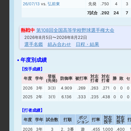
26/07/13
vs.
弘前東
先発
.750
4
3
7試合
.292
24
7
熱戦中
第108回全国高等学校野球選手権大会
2026年8月5日〜2026年8月22日
選手名鑑
組み合わせ
日程・結果
• 年度別成績
【投手成績】
登板
対左
対右
年度
学年
防御率
被打率
勝
敗
セ
(先発)
打者
打者
2026
3年
3(3)
4.909
.269
.263
.271
0
0
0
2025
2年
3(1)
6.136
.333
.235
.438
0
0
0
【打者成績】
ポジ
対左
対右
年度
学年
試合数
打順
打率
ション
投手
投手
2026
3年
3
2、3番
遊
.455
1.000
.400