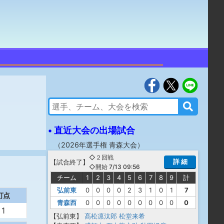
• 直近大会の出場試合
（
2026年選手権 青森大会
）
◇２回戦
詳 細
【
試合終了
】
◇開始 7/13 09:56
チーム
1
2
3
4
5
6
7
8
9
計
弘前東
0
0
0
0
2
3
1
0
1
7
打点
青森西
0
0
0
0
0
0
0
0
0
0
1
【弘前東】
髙松凛汰郎
松堂来希