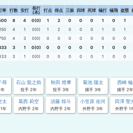
長打
打率
打数
安打
打点
得点
三振
四球
死球
犠打
犠飛
盗塁
(本)
500
8
4
0(0)
1
2
0
0
0
1
0
1
250
4
1
0(0)
1
2
0
0
0
1
0
1
750
4
3
0(0)
0
0
0
0
0
0
0
0
333
3
1
0(0)
0
0
0
0
0
1
0
0
333
3
1
0(0)
0
0
0
0
0
1
0
0
千尋
石山 龍之助
秋田 燈摩
菊池 陽太
西崎 輪
2年
投手 2年
投手 3年
捕手 3年
捕手 2
壱太
葛西 莉空
須藤 煌斗
小笠原 佑河
田澤 聖
1年
内野手 2年
内野手 2年
外野手 3年
外野手 1