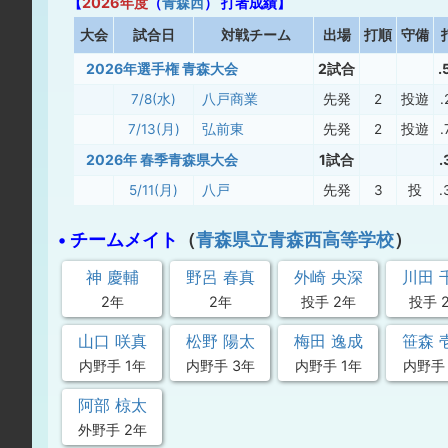
【
2026年度
（
青森西
） 打者成績】
大
会
試合日
対戦チーム
出場
打順
守備
2026年選手権 青森大会
2試合
.
7/8(水)
八戸商業
先発
2
投遊
.
7/13(月)
弘前東
先発
2
投遊
.
2026年 春季青森県大会
1試合
.
5/11(月)
八戸
先発
3
投
.
• チームメイト
（
青森県立青森西高等学校
）
神 慶輔
野呂 春真
外崎 央深
川田 
2年
2年
投手 2年
投手 
山口 咲真
松野 陽太
梅田 逸成
笹森 
内野手 1年
内野手 3年
内野手 1年
内野手 
阿部 椋太
外野手 2年