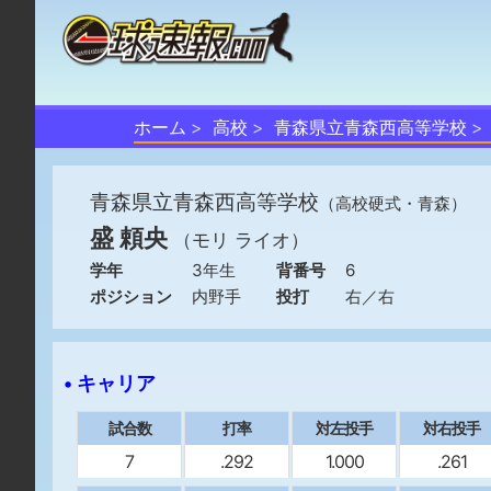
ホーム
高校
青森県立青森西高等学校
青森県立青森西高等学校
（高校硬式・青森）
盛 頼央
（モリ ライオ）
学年
3年生
背番号
6
ポジション
内野手
投打
右／右
• キャリア
試合数
打率
対左投手
対右投手
7
.292
1.000
.261