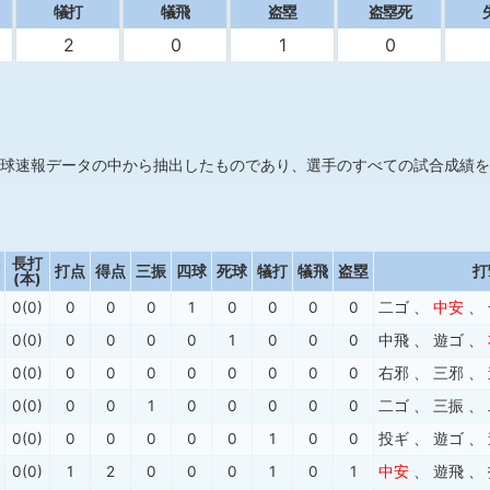
犠打
犠飛
盗塁
盗塁死
2
0
1
0
球速報データの中から抽出したものであり、選手のすべての試合成績を
長打
打点
得点
三振
四球
死球
犠打
犠飛
盗塁
打
(本)
0(0)
0
0
0
1
0
0
0
0
二ゴ
、
中安
、
0(0)
0
0
0
0
1
0
0
0
中飛
、
遊ゴ
、
0(0)
0
0
0
0
0
0
0
0
右邪
、
三邪
、
0(0)
0
0
1
0
0
0
0
0
二ゴ
、
三振
、
0(0)
0
0
0
0
0
1
0
0
投ギ
、
遊ゴ
、
0(0)
1
2
0
0
0
1
0
1
中安
、
遊飛
、