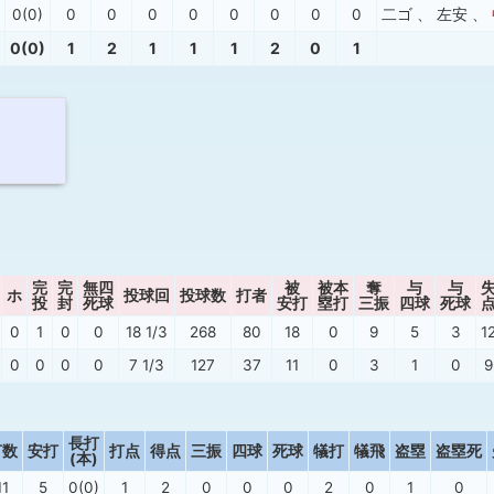
0(0)
0
0
0
0
0
0
0
0
二ゴ
、
左安
、
0(0)
1
2
1
1
1
2
0
1
完
完
無四
被
被本
奪
与
与
ホ
投球回
投球数
打者
投
封
死球
安打
塁打
三振
四球
死球
0
1
0
0
18 1/3
268
80
18
0
9
5
3
1
0
0
0
0
7 1/3
127
37
11
0
3
1
0
9
長打
打数
安打
打点
得点
三振
四球
死球
犠打
犠飛
盗塁
盗塁死
(本)
11
5
0(0)
1
2
0
0
0
2
0
1
0