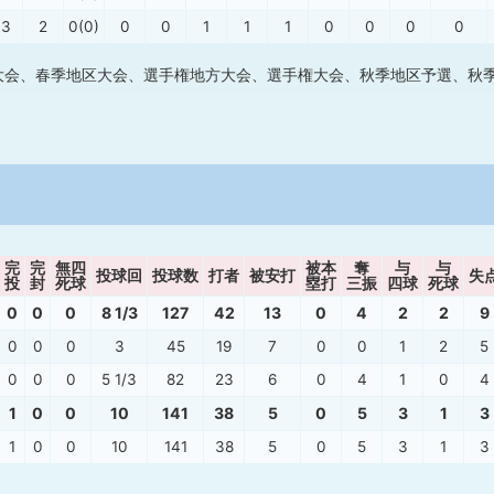
13
2
0(0)
0
0
1
1
1
0
0
0
0
大会、春季地区大会、選手権地方大会、選手権大会、秋季地区予選、秋
完
完
無四
被本
奪
与
与
投球回
投球数
打者
被安打
失
投
封
死球
塁打
三振
四球
死球
0
0
0
8 1/3
127
42
13
0
4
2
2
9
0
0
0
3
45
19
7
0
0
1
2
5
0
0
0
5 1/3
82
23
6
0
4
1
0
4
1
0
0
10
141
38
5
0
5
3
1
3
1
0
0
10
141
38
5
0
5
3
1
3