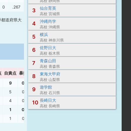
高校 静岡県
0
.267
.154
仙台育英
3
高校 宮城県
季都道府県大
沖縄尚学
4
高校 沖縄県
横浜
5
高校 神奈川県
佐野日大
6
高校 栃木県
青森山田
7
高校 青森県
点
自責点
暴投
ボーク
WHIP
東海大甲府
8
高校 山梨県
9
0
0
1.80
遊学館
9
5
0
0
2.67
高校 石川県
長崎日大
4
0
0
1.31
10
高校 長崎県
1
0
0
0.80
1
0
0
0.80