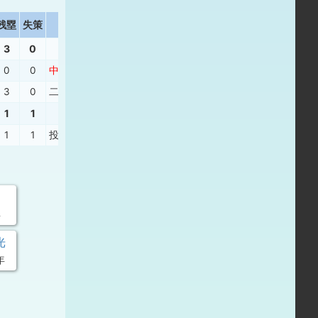
残塁
失策
打撃結果
3
0
0
0
中安
、
遊飛
、
投ゴ
、
三ギ
、
捕邪
3
0
二ゴ
、
左安
、
中安
、
左安
1
1
1
1
投ギ
、
遊ゴ
、
遊直
、
中安
年
光
年