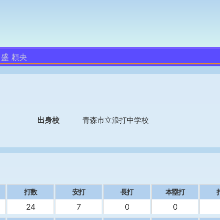
盛 頼央
出身校
青森市立浪打中学校
打数
安打
長打
本塁打
24
7
0
0