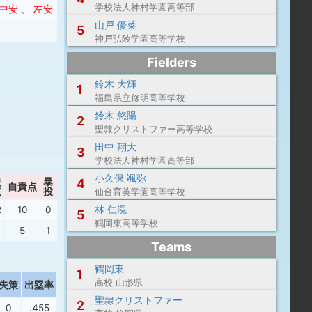
学校法人神村学園高等部
中安
、
左安
山戸 優菜
5
神戸弘陵学園高等学校
Fielders
鈴木 大輝
1
福島県立修明高等学校
鈴木 悠陽
2
聖隷クリストファー高等学校
田中 翔大
3
学校法人神村学園高等部
小久保 颯弥
失
暴
4
自責点
ボーク
P/IP
WHIP
点
投
仙台育英学園高等学校
林 仁滉
2
10
0
0
14.62
1.25
5
鶴岡東高等学校
5
1
0
17.32
1.64
Teams
鶴岡東
1
高校 山形県
失策
出塁率
長打率
聖隷クリストファー
2
0
.455
.455