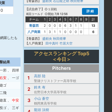
【青森西】
盛頼央
石山龍之助
秋田燈摩
失策
【
試合終了
】
◇１回戦
0
詳 細
◇開始 7/8 12:56
8回コールド
チーム
1
2
3
4
5
6
7
8
9
計
青森西
2
0
0
0
6
3
1
1
13
八戸商業
1
3
1
1
0
0
0
0
6
網羅したも
【青森西】
盛頼央
秋田燈摩
【八戸商業】
田中真叶
竹居大空
アクセスランキング Top5
＜今日＞
撃結果
Pitchers
一邪
、
四球
高部 陸
1
右安
、
一ゴ
、
死球
聖隷クリストファー高等学校
遊ゴ
鈴木 有
2
佐野日本大学高等学校
二飛
小山 蒼空
3
遊直
、
中安
鶴岡東高等学校
投ゴ
、
三ギ
、
捕邪
龍頭 汰樹
4