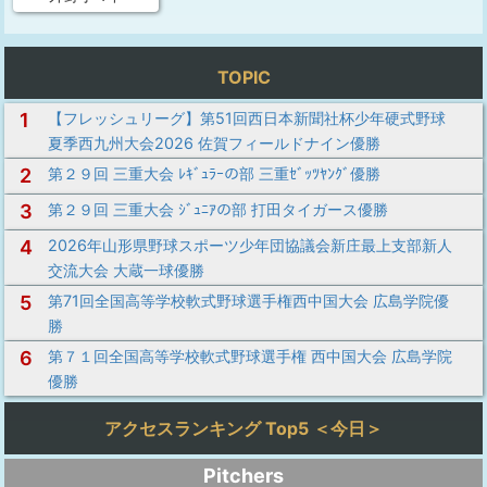
TOPIC
1
【フレッシュリーグ】第51回西日本新聞社杯少年硬式野球
夏季西九州大会2026 佐賀フィールドナイン優勝
2
第２９回 三重大会 ﾚｷﾞｭﾗｰの部 三重ｾﾞｯﾂﾔﾝｸﾞ優勝
3
第２９回 三重大会 ｼﾞｭﾆｱの部 打田タイガース優勝
4
2026年山形県野球スポーツ少年団協議会新庄最上支部新人
交流大会 大蔵一球優勝
5
第71回全国高等学校軟式野球選手権西中国大会 広島学院優
勝
6
第７１回全国高等学校軟式野球選手権 西中国大会 広島学院
優勝
アクセスランキング Top5 ＜今日＞
Pitchers