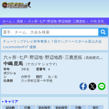
ホーム
高校
六ヶ所･七戸･野辺地･野辺地西･三農恵拓
中嶋 星馬
チューリップテレビ杯争奪第１７回ヤングベースボール富山大会
Locomotionﾔﾝｸﾞ優勝
六ヶ所･七戸･野辺地･野辺地西･三農恵拓
（高校硬式・青森）
中嶋 星馬
（ナカジマ ショウマ）
学年
3年生
背番号
4
ポジショ
ン
内野手
投打
右／右
出身校
六ヶ所村立第一中学校
• キャリア
試合数
打率
対左投手
対右投手
打数
安打