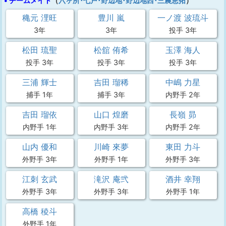
• チームメイト
（
六ヶ所･七戸･野辺地･野辺地西･三農恵拓
）
穐元 浬旺
豊川 嵐
一ノ渡 波琉斗
3年
3年
投手 3年
松田 琉聖
松舘 侑希
玉澤 海人
投手 3年
投手 3年
投手 3年
三浦 輝士
吉田 瑠稀
中嶋 力星
捕手 1年
捕手 3年
内野手 2年
吉田 瑠依
山口 煌磨
長嶺 昴
内野手 1年
内野手 3年
内野手 2年
山内 優和
川崎 來夢
東田 力斗
外野手 3年
外野手 1年
外野手 3年
江刺 玄武
滝沢 庵弐
酒井 幸翔
外野手 3年
外野手 3年
外野手 1年
高橋 稜斗
外野手 1年