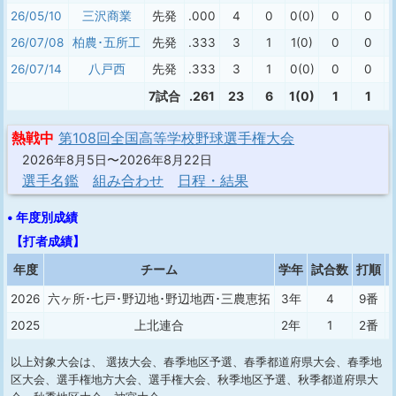
26/05/10
三沢商業
先発
.000
4
0
0(0)
0
0
26/07/08
柏農･五所工
先発
.333
3
1
1(0)
0
0
26/07/14
八戸西
先発
.333
3
1
0(0)
0
0
7試合
.261
23
6
1(0)
1
1
熱戦中
第108回全国高等学校野球選手権大会
2026年8月5日〜2026年8月22日
選手名鑑
組み合わせ
日程・結果
• 年度別成績
【打者成績】
年度
チーム
学年
試合数
打順
2026
六ヶ所･七戸･野辺地･野辺地西･三農恵拓
3年
4
9番
2025
上北連合
2年
1
2番
以上対象大会は、 選抜大会、春季地区予選、春季都道府県大会、春季地
区大会、選手権地方大会、選手権大会、秋季地区予選、秋季都道府県大