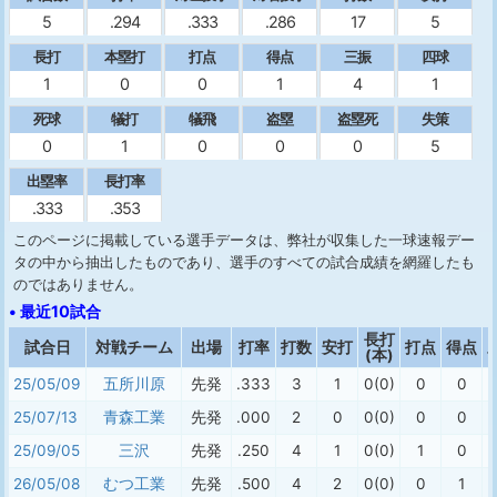
5
.294
.333
.286
17
5
長打
本塁打
打点
得点
三振
四球
1
0
0
1
4
1
死球
犠打
犠飛
盗塁
盗塁死
失策
0
1
0
0
0
5
出塁率
長打率
.333
.353
このページに掲載している選手データは、弊社が収集した一球速報デー
タの中から抽出したものであり、選手のすべての試合成績を網羅したも
のではありません。
• 最近10試合
長打
試合日
対戦チーム
出場
打率
打数
安打
打点
得点
(本)
25/05/09
五所川原
先発
.333
3
1
0(0)
0
0
25/07/13
青森工業
先発
.000
2
0
0(0)
0
0
25/09/05
三沢
先発
.250
4
1
0(0)
1
0
26/05/08
むつ工業
先発
.500
4
2
0(0)
0
1