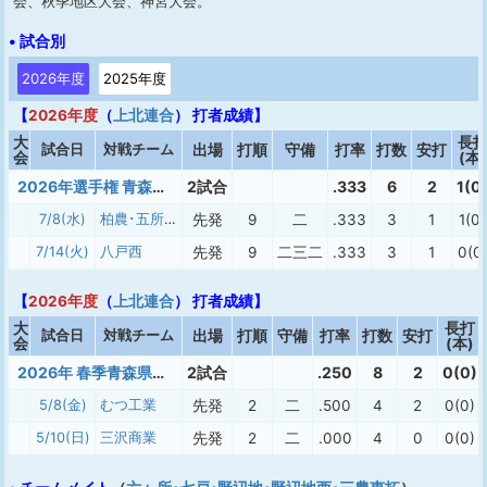
会、秋季地区大会、神宮大会。
• 試合別
2026年度
2025年度
【
2026年度
（
上北連合
） 打者成績】
大
長
試合日
対戦チーム
出場
打順
守備
打率
打数
安打
会
(本)
2026年選手権 青森大会
2試合
.333
6
2
1(0
7/8(水)
柏農･五所工
先発
9
二
.333
3
1
1(0)
7/14(火)
八戸西
先発
9
二三二
.333
3
1
0(0
【
2026年度
（
上北連合
） 打者成績】
大
長打
試合日
対戦チーム
出場
打順
守備
打率
打数
安打
会
(本)
2026年 春季青森県大会
2試合
.250
8
2
0(0)
5/8(金)
むつ工業
先発
2
二
.500
4
2
0(0)
5/10(日)
三沢商業
先発
2
二
.000
4
0
0(0)