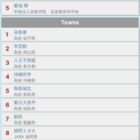
菊地 輝
5
学校法人花巻学院 花巻東高等学校
Teams
花巻東
1
高校 岩手県
学芸館
2
高校 岡山県
八王子実践
3
高校 東京都
沖縄尚学
4
高校 沖縄県
鳥取城北
5
高校 鳥取県
東日大昌平
6
高校 福島県
新田
7
高校 愛媛県
福岡トヨタ
8
JABA 福岡県