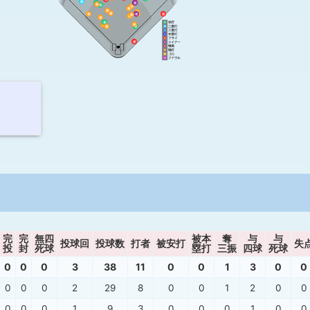
完
完
無四
被本
奪
与
与
投球回
投球数
打者
被安打
失
投
封
死球
塁打
三振
四球
死球
0
0
0
3
38
11
0
0
1
3
0
0
0
0
0
2
29
8
0
0
1
2
0
0
0
0
0
1
9
3
0
0
0
1
0
0