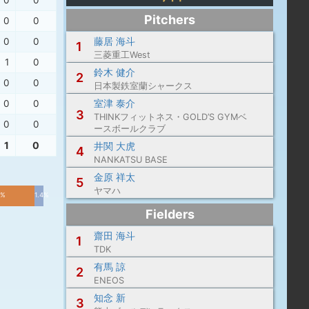
0
0
Pitchers
0
0
藤居 海斗
0
0
1
三菱重工West
1
0
鈴木 健介
2
0
0
日本製鉄室蘭シャークス
室津 泰介
0
0
3
THINKフィットネス・GOLD’S GYMベ
0
0
ースボールクラブ
1
0
井関 大虎
4
NANKATSU BASE
金原 祥太
5
ヤマハ
2%
1.4%
Fielders
齋田 海斗
1
TDK
有馬 諒
2
ENEOS
知念 新
3