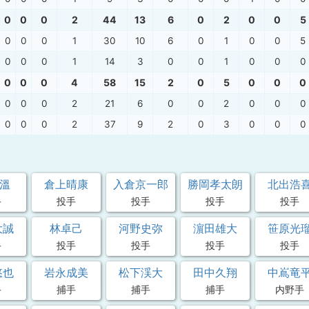
0
0
0
2
44
13
6
0
2
0
0
5
0
0
0
1
30
10
6
0
1
0
0
5
0
0
0
1
14
3
0
0
1
0
0
0
0
0
0
4
58
15
2
0
5
0
0
0
0
0
0
2
21
6
0
0
2
0
0
0
0
0
0
2
37
9
2
0
3
0
0
0
 溫
倉上晴康
入倉京一郎
勝岡孝太朗
北出浩
手
投手
投手
投手
投手
大誠
林卓己
河野史弥
濵田雄大
笹原光
手
投手
投手
投手
投手
悠也
岩永成美
松下渓大
田中久翔
中嶌竜
手
捕手
捕手
捕手
内野手