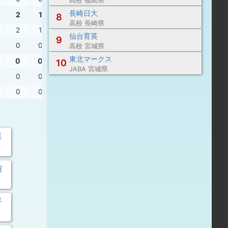
高校 福島県
長崎日大
2
1
0
3.00
8
高校 長崎県
2
1
0
6.00
仙台育英
9
0
0
0
0.00
高校 宮城県
東北マークス
0
0
0
0.50
10
JABA 宮城県
0
0
0
0.00
0
0
0
1.00
喜
瑠
平