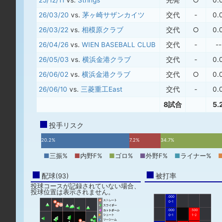
25/12/11
vs.
Strings
先発
○
0.
26/03/20
vs.
茅ヶ崎サザンカイツ
交代
-
0.
26/03/22
vs.
相模原クラブ
交代
○
0.
26/04/26
vs.
WIEN BASEBALL CLUB
交代
-
--
26/05/03
vs.
横浜金港クラブ
交代
-
0.
26/06/02
vs.
横浜金港クラブ
交代
○
0.
26/06/10
vs.
三菱重工East
交代
-
0.
8試合
5.
投手リスク
20.2%
7.2%
34.7%
■
三振%
■
内野F%
■
ゴロ%
■
外野F%
■
ライナー%
配球(93)
被打率
投球コースが記録されていない場合、
投球位置は表示されません。
.000
0-1
.000
.500
0-1
1-2