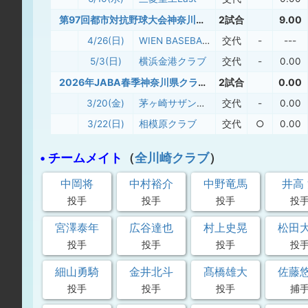
第97回都市対抗野球大会神奈川県1次予選 兼 第50回全日本クラブ選手権大会神奈川県予選
2試合
9.00
4/26(日)
WIEN BASEBALL CLUB
交代
-
---
5/3(日)
横浜金港クラブ
交代
-
0.00
2026年JABA春季神奈川県クラブ大会
2試合
0.00
3/20(金)
茅ヶ崎サザンカイツ
交代
-
0.00
3/22(日)
相模原クラブ
交代
○
0.00
• チームメイト
（
全川崎クラブ
）
中岡将
中村裕介
中野竜馬
井高
投手
投手
投手
投
宮澤泰年
広谷達也
村上史晃
松田
投手
投手
投手
投
細山勇騎
金井北斗
髙橋雄大
佐藤
投手
投手
投手
捕