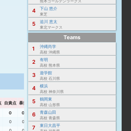
熊本ゴールデンラークス
下山 悠介
4
東芝
追川 恵太
5
東北マークス
Teams
沖縄尚学
1
高校 沖縄県
有明
2
高校 熊本県
遊学館
3
高校 石川県
横浜
4
高校 神奈川県
鶴岡東
5
点
自責点
暴投
ボーク
WHIP
高校 山形県
青森山田
0
0
0
1.00
6
高校 青森県
0
0
0
1.00
東日大昌平
7
0
0
0
1.00