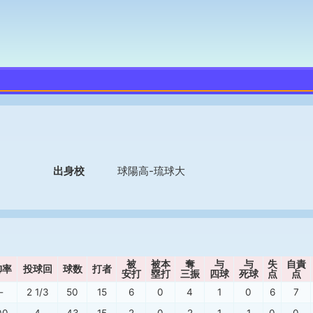
出身校
球陽高-琉球大
被
被本
奪
与
与
失
自責
御率
投球回
球数
打者
安打
塁打
三振
四球
死球
点
点
-
2 1/3
50
15
6
0
4
1
0
6
7