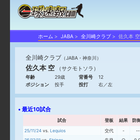
ホーム
JABA
全川崎クラブ
佐久本 空
全川崎クラブ
（JABA・神奈川）
佐久本 空
（サクモトソラ）
年齢
29歳
背番号
12
ポジション
投手
投打
右／左
• 最近10試合
試合
登板
結果
防
25/11/24
vs.
Lequios
交代
-
--