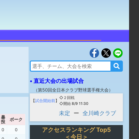
• 直近大会の出場試合
（
第50回全日本クラブ野球選手権大会
）
◇２回戦
【
試合開始前
】
◇開始 8/9 11:30
未定
ー
全川崎クラブ
暴
ボーク
投
アクセスランキング Top5
0
0
＜今日＞