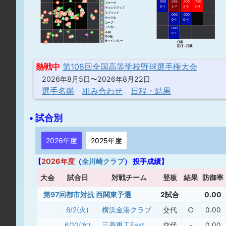
.000
.286
.400
.750
0-1
2-7
2-5
3-4
.000
.000
0-1
0-4
.000
0-1
熱戦中
第108回全国高等学校野球選手権大会
2026年8月5日〜2026年8月22日
選手名鑑
組み合わせ
日程・結果
• 試合別
2026年度
2025年度
【
2026年度
（
全川崎クラブ
） 投手成績】
大
会
試合日
対戦チーム
登板
結果
防御率
第97回都市対抗 西関東予選
2試合
0.00
6/2(火)
横浜金港クラブ
交代
○
0.00
6/10(水)
三菱重工East
交代
-
0.00