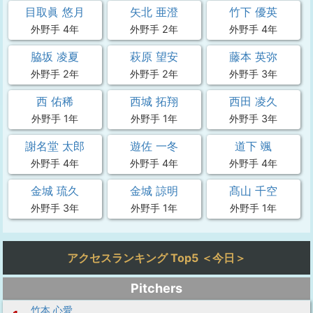
目取眞 悠月
矢北 亜澄
竹下 優英
外野手 4年
外野手 2年
外野手 4年
脇坂 凌夏
萩原 望安
藤本 英弥
外野手 2年
外野手 2年
外野手 3年
西 佑稀
西城 拓翔
西田 凌久
外野手 1年
外野手 1年
外野手 3年
謝名堂 太郎
遊佐 一冬
道下 颯
外野手 4年
外野手 4年
外野手 4年
金城 琉久
金城 諒明
髙山 千空
外野手 3年
外野手 1年
外野手 1年
アクセスランキング Top5 ＜今日＞
Pitchers
竹本 心愛