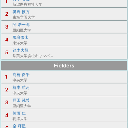
1
新潟医療福祉大学
奥野 彼方
2
東海学園大学
関 浩一郎
3
亜細亜大学
馬庭優太
4
東洋大学
鈴木大輝
5
常葉大学浜松キャンパス
Fielders
髙橋 徹平
1
中央大学
橋本 航河
2
中央大学
原田 純希
3
亜細亜大学
佐藤 仁
4
駒澤大学
空 輝星