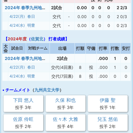
2024年 春季九州地区大会
2試合
0.00
0
0
0
2 2/3
4/22(月)
春日
交代
-
0.00
0
0
0
2 0/3
4/24(水)
明豊
交代
-
0.00
0
0
0
0 2/3
【
2024年度
（
佐賀北
） 打者成績】
大
試合日
対戦チーム
出場
打順
守備
打率
打数
安打
会
2024年 春季九州地区大会
2試合
.000
1
0
4/22(月)
春日
交代(4回裏)
8
投
.000
1
0
4/24(水)
明豊
交代(7回裏)
8
投
.000
0
0
• チームメイト
（
九州共立大学
）
下田 悠人
久保 和也
伊藤 聖
投手 3年
投手 3年
投手 1年
佐原 伶旺
佐々木 大雅
兒玉 悠佑
投手 2年
投手 4年
投手 2年