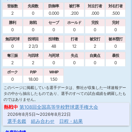
登板数
先発数
防御率
被打率
対左打者
対右打者
2
0
0.000
.200
.000
.500
勝利
敗戦
セーブ
ホールド
完投
完封
0
0
0
0
0
0
無四死球
投球回
投球数
打者
被安打
被本塁打
0
2 2/3
48
12
2
0
奪三振
与四球
与死球
失点
自責点
暴投
2
2
0
0
0
0
ボーク
P/IP
WHIP
0
18.00
1.50
このページに掲載している選手データは、弊社が収集した一球速報デー
タの中から抽出したものであり、選手のすべての試合成績を網羅したも
のではありません。
熱戦中
第108回全国高等学校野球選手権大会
2026年8月5日〜2026年8月22日
選手名鑑
組み合わせ
日程・結果