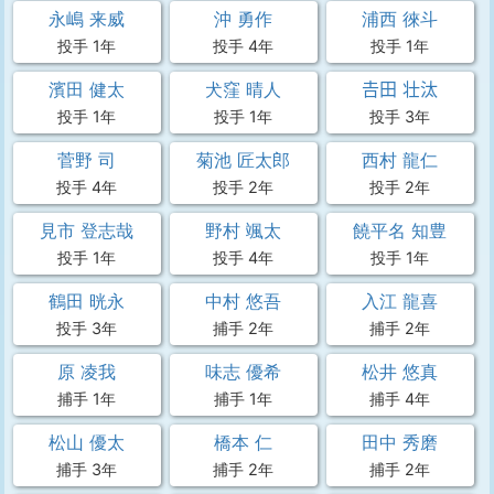
永嶋 来威
沖 勇作
浦西 徠斗
投手 1年
投手 4年
投手 1年
濱田 健太
犬窪 晴人
𠮷田 壮汰
投手 1年
投手 1年
投手 3年
菅野 司
菊池 匠太郎
西村 龍仁
投手 4年
投手 2年
投手 2年
見市 登志哉
野村 颯太
饒平名 知豊
投手 1年
投手 4年
投手 1年
鶴田 晄永
中村 悠吾
入江 龍喜
投手 3年
捕手 2年
捕手 2年
原 凌我
味志 優希
松井 悠真
捕手 1年
捕手 1年
捕手 4年
松山 優太
橋本 仁
田中 秀磨
捕手 3年
捕手 2年
捕手 2年