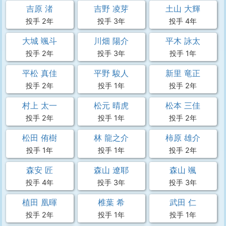
吉原 渚
吉野 凌芽
土山 大輝
投手 2年
投手 3年
投手 4年
大城 颯斗
川畑 陽介
平木 詠太
投手 2年
投手 3年
投手 1年
平松 真佳
平野 駿人
新里 竜正
投手 2年
投手 1年
投手 2年
村上 太一
松元 晴虎
松本 三佳
投手 2年
投手 1年
投手 2年
松田 侑樹
林 龍之介
柿原 雄介
投手 1年
投手 1年
投手 2年
森安 匠
森山 遼耶
森山 颯
投手 4年
投手 3年
投手 3年
植田 凰暉
椎葉 希
武田 仁
投手 2年
投手 1年
投手 1年