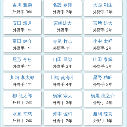
吉川 雅崇
名護 夢翔
大西 剛生
外野手 3年
外野手 2年
外野手 2年
安田 悠月
宮崎雄大
宮﨑 雄大
外野手 1年
外野手
外野手 2年
富田 健介
寺尾 竹志
小中 太祥
外野手 1年
外野手 1年
外野手 2年
尾形 そら
山田 昌弥
山田 泰輝
外野手 1年
外野手 3年
外野手 3年
川畑 孝太郎
川端 南海斗
星野 功旺
外野手 1年
外野手 4年
外野手 3年
柳 龍太郎
横家 宗大
横尾 龍之介
外野手 2年
外野手 3年
外野手 4年
水見 幸慈
沖本 琥珀
渡利 陸真
外野手 2年
外野手 2年
外野手 1年