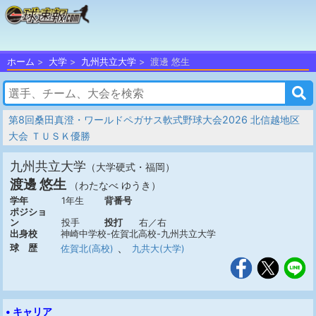
ホーム
大学
九州共立大学
渡邊 悠生
第8回桑田真澄・ワールドペガサス軟式野球大会2026 北信越地区
大会 ＴＵＳＫ優勝
九州共立大学
（大学硬式・福岡）
渡邊 悠生
（わたなべ ゆうき）
学年
1年生
背番号
ポジショ
ン
投手
投打
右／右
出身校
神崎中学校-佐賀北高校-九州共立大学
、
球 歴
佐賀北(高校)
九共大(大学)
• キャリア