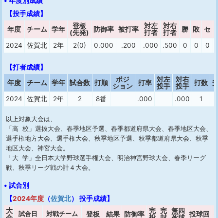
• 年度別成績
【投手成績】
登板
対左
対右
年度
チーム
学年
防御率
被打率
勝
敗
セ
(先発)
打者
打者
2024
佐賀北
2年
2(0)
0.000
.200
.000
.500
0
0
0
【打者成績】
ポジ
対左
対右
年度
チーム
学年
試合数
打順
打率
打数
ション
投手
投手
2024
佐賀北
2年
2
8番
.000
.000
1
以上対象大会は、
「高 校」選抜大会、春季地区予選、春季都道府県大会、春季地区大会、
選手権地方大会、選手権大会、秋季地区予選、秋季都道府県大会、秋季
地区大会、神宮大会。
「大 学」全日本大学野球選手権大会、明治神宮野球大会、春季リーグ
戦、秋季リーグ戦の計４大会。
• 試合別
【
2024年度
（
佐賀北
） 投手成績】
大
完
完
無四
試合日
対戦チーム
登板
結果
防御率
投球回
会
投
封
死球